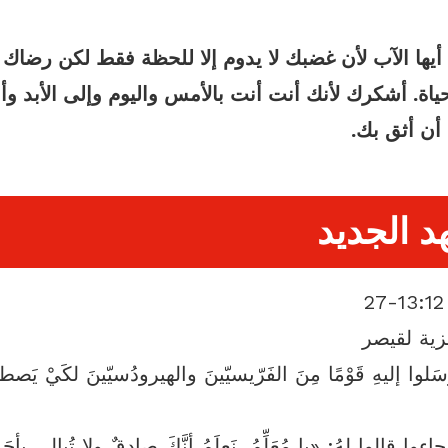
يها الآب لأن غضبك لا يدوم إلا للحظة فقط لكن رضاك 
اة. أشكرك لأنك أنت أنت بالأمس واليوم وإلى الأبد وأن
أن أثق بك.
د الجديد
2
زية لقيصر
رسَلوا إليهِ قَوْمًا مِنَ الفَرّيسيّينَ والهيرودُسيّينَ لكَيْ يَصط
جاءوا قالوا لهُ: «يا مُعَلِّمُ، نَعلَمُ أنَّكَ صادِقٌ ولا تُبالي بأحَدٍ،