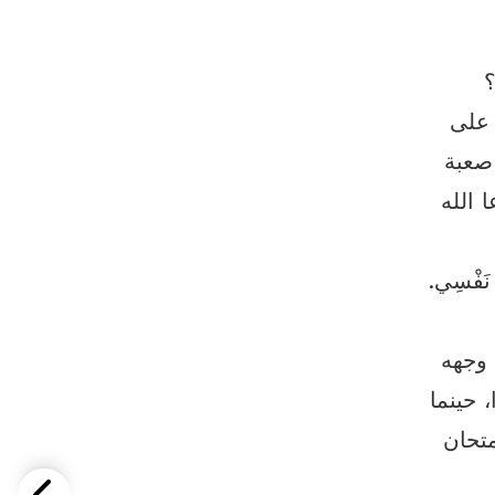
؟
لوراء على
أوقات صعبة
(ع1). وعندما دعا الله
ِ نَفْسِي.
ها حجب الله وجهه
، حينما
متحان