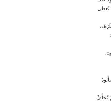
ْ تُعطَى
رَهُ».
ِ».
ألوهُ
ُخَلِّفْ