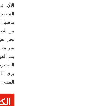
الآن، ف
الماضية
ماضيا. 
من شجعو
نحن نعي
سريعة. 
يتم الف
يرى الل
المدى وي
الك