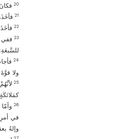
20
فكانَ 
21
فأخَذَه
22
فأخَذَه
23
ففي ال
للسَّبعَةِ»
24
فأجابَ
ولا قوَّةَ
25
لأنَّه
كمَلائكَ
26
وأمّا 
في أمرِ ال
وإلهُ يع
27