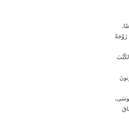
ًا.
َوْجَةً
ُتُبَ
نونَ
موسَى،
اقَ