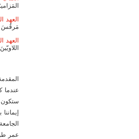
المَزاميرُ 30:‏1
العهد ال
مَرقُسَ 12:‏13-‏7
العهد ال
اللاويّينَ 11:‏1-‏12:
المقدمة
عندما ك
ستكون خ
إيماننا 
الجامعة
عمر طوي