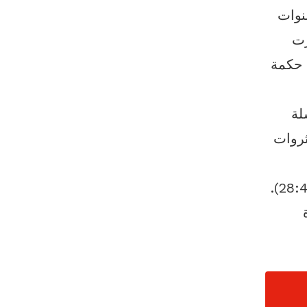
نوات
رت
م حكمة
لة
روات
القصيرة. تذكرنا قراءات اليوم أن الله هو "الإله الأبدي" (إش28:40).