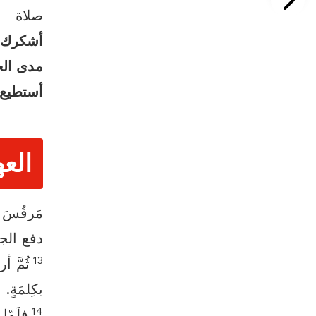
صلاة
أشكرك أ
مدى الحي
أستطيع 
العه
مَرقُسَ 12:‏13-‏7
دفع الج
13
ثُمَّ أ
بكِلمَةٍ.
14
فلَمّا 