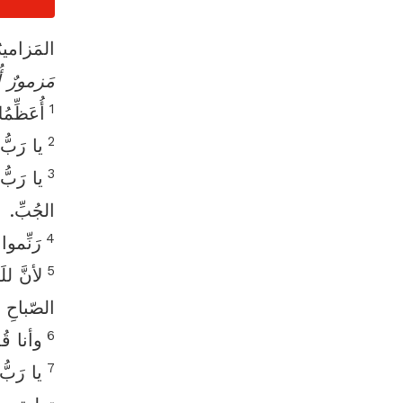
المَزاميرُ 30:‏1
مَزمورٌ أُ
1
أُعَظِّم
2
يا رَبّ
3
يا رَبّ
الجُبِّ.
4
رَنِّموا
5
لأنَّ ل
الصّباحِ تر
6
وأنا قُ
7
يا رَبُّ