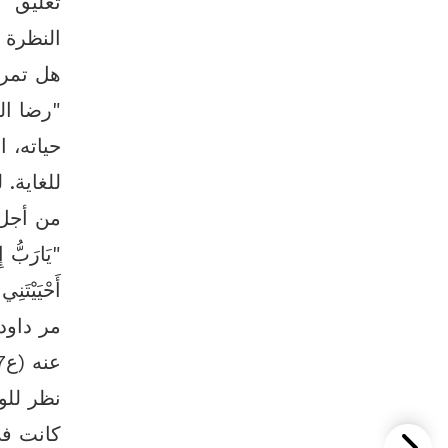
تعليق
النظرة 
هل تمر 
من أجل ا
"يَارَبُّ إ
أَحْيَيْتَنِ
نظر للو
كانت ف