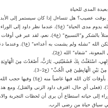
بعيدة المدى للحياة
بوقت عصيب؟ هل تتساءل إذا كان سيستمر إلى الأبد
"رضا الله يدوم مدى الحياة" (ع5). عندما نظر داود إلى ا
حياته، امتلأ بالشكر و"التسبيح" (ع4). نعم، لقد عبر في 
للغاية. لكن الله "نشله ولم يشمت به أعداءه" 
لمعونة، "شفاه" الله (ع2).
ِلهِي، اسْتَغَثْتُ بِكَ فَشَفَيْتَنِي. يَارَبُّ، أَصْعَدْتَ مِنَ الْهَاوِيَة
ي مِنْ بَيْنِ الْهَابِطِينَ فِي الْجُبِّ" (ع2-3).
مر داود بأوقات كان الله فيها غاضباً منه (ع5) وفي
عنه (ع7). (فعلى أي حال، اقترف داود الزنى والقتل). ومع هذا
راء إلى حياته استطاع أن يرى أن لحظات التجربة والا
ي سياق حياة من رضى الرب.