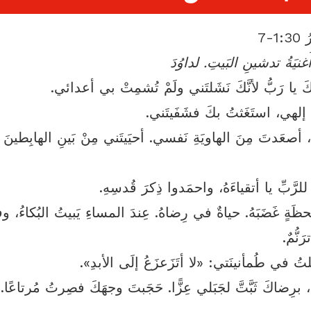
-‏7
غنيَةُ تدشينِ البَيتِ. لداوُدَ
ُكَ يا رَبُّ لأنَّكَ نَشَلتَني ولَمْ تُشمِتْ بي أعدائي.
ُ إلهي، استَغَثتُ بكَ فشَفَيتَني.
ُ، أصعَدتَ مِنَ الهاويَةِ نَفسي. أحيَيتَني مِنْ بَينِ الهابِطين
 للرَّبِّ يا أتقياءَهُ، واحمَدوا ذِكرَ قُدسِهِ.
لَحظَةٍ غَضَبَهُ. حياةٌ في رِضاهُ. عِندَ المساءِ يَبيتُ البُكاءُ، 
َنُّمٌ.
لتُ في طُمأنينَتي: «لا أتَزَعزَعُ إلَى الأبدِ».
، برِضاكَ ثَبَّتَّ لجَبَلي عِزًّا. حَجَبتَ وجهَكَ فصِرتُ مُرتاعًا.