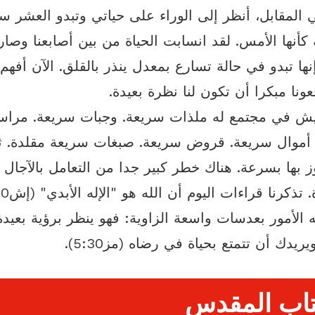
ي المقابل، أنظر إلى الوراء على حياتي وتبدو العشر س
 كأنها الأمس. لقد انسابت الحياة من بين أصابعنا وصا
إنها تبدو في حالة تسارع بمعدل ينذر بالقلق. الآن أفه
نا مبكرا أن تكون لنا نظرة بعيدة.
ش في مجتمع له ملذات سريعة. وجبات سريعة. مراس
أموال سريعة. قروض سريعة. صبغات سريعة مقلدة. ث
وز بها بسرعة. هناك خطر كبير جدا من التعامل بالآجال
ه الأمور بعدسات واسعة الزاوية: فهو ينظر برؤية بعيدة
ريدك أن تتمتع بحياة في رضاه (مز5:30).
تاب المقدس