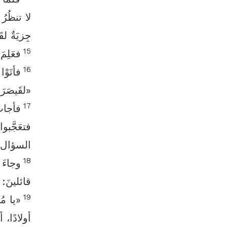
لا تنظُرُ 
جِزيَةٌ ل
15
فعَلِمَ
16
فأتَوْا
«لقَيصَرَ
17
فأجابَ
فتعَجَّبوا 
السؤال 
18
وجاءَ 
قائلينَ:
19
«يا مُع
أولادًا، أ