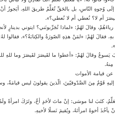
إلَى وُجوهِ النّاسِ، بل بالحَقِّ تُعَلِّمُ طريقَ اللهِ. أيَجوزُ أن
قَيصَرَ أم لا؟ نُعطي أم لا نُعطي؟».
 رياءَهُمْ، وقالَ لهُمْ: «لماذا تُجَرِّبونَني؟ ايتوني بدينارٍ لأنظُ
 بهِ. فقالَ لهُمْ: «لمَنْ هذِهِ الصّورَةُ والكِتابَةُ؟». فقالوا لهُ:
».
 يَسوعُ وقالَ لهُمْ: «أعطوا ما لقَيصَرَ لقَيصَرَ وما للهِ لله
مِنهُ.
عن قيامة الأموات
إليهِ قَوْمٌ مِنَ الصَّدّوقيّينَ، الّذينَ يقولونَ ليس قيامَةٌ، وس
َلِّمُ، كتَبَ لنا موسَى: إنْ ماتَ لأحَدٍ أخٌ، وتَرَكَ امرأةً ولَمْ ي
نْ يأخُذَ أخوهُ امرأتَهُ، ويُقيمَ نَسلًا لأخيهِ.