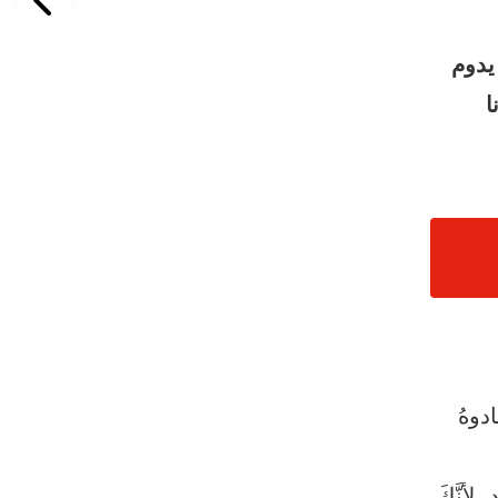
يدوم
ا
ادوهُ
 لأنَّكَ