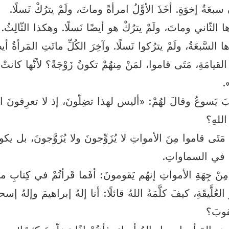
سبعَةُ إخوَةٍ. أخَذَ الأوَّلُ امرأةً وماتَ، ولَمْ يترُكْ نَسلًا.
ا الثّاني وماتَ، ولَمْ يترُكْ هو أيضًا نَسلًا. وهكذا الثّالِثُ.
ا السَّبعَةُ، ولَمْ يترُكوا نَسلًا. وآخِرَ الكُلِّ ماتَتِ المَرأةُ أيض
قيامَةِ، مَتَى قاموا، لمَنْ مِنهُمْ تكونُ زَوْجَةً؟ لأنَّها كانتْ ز
.
 يَسوعُ وقالَ لهُمْ: «أليس لهذا تضِلّونَ، إذ لا تعرِفونَ الك
 اللهِ؟
ُمْ مَتَى قاموا مِنَ الأمواتِ لا يُزَوِّجونَ ولا يُزَوَّجونَ، بل يكو
ةٍ في السماواتِ.
مِنْ جِهَةِ الأمواتِ إنهُم يَقومونَ: أفَما قَرأتُمْ في كِتابِ 
عُلَّيقَةِ، كيفَ كلَّمَهُ اللهُ قائلًا: أنا إلهُ إبراهيمَ وإلهُ إسح
قوبَ؟