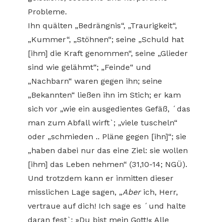
Probleme.
Ihn quälten „Bedrängnis“, „Traurigkeit“,
„Kummer“, „Stöhnen“; seine „Schuld hat
[ihm] die Kraft genommen“, seine „Glieder
sind wie gelähmt“; „Feinde“ und
„Nachbarn“ waren gegen ihn; seine
„Bekannten“ ließen ihn im Stich; er kam
sich vor „wie ein ausgedientes Gefäß, ´das
man zum Abfall wirft`; „viele tuscheln“
oder „schmieden .. Pläne gegen [ihn]“; sie
„haben dabei nur das eine Ziel: sie wollen
[ihm] das Leben nehmen“ (31,10-14; NGÜ).
Und trotzdem kann er inmitten dieser
misslichen Lage sagen, „
Aber
ich, Herr,
vertraue auf dich! Ich sage es ´und halte
daran fest`: »Du bist mein Gott!« Alle