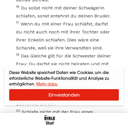
16
Du sollst nicht mit deiner Schwägerin
schlafen, sonst entehrst du deinen Bruder.
17
Wenn du mit einer Frau schläfst, darfst
du nicht auch noch mit ihrer Tochter oder
ihrer Enkelin schlafen. Dies wäre eine
Schande, weil sie ihre Verwandten sind.
18
Das Gleiche gilt für die Schwester deiner
Frau: Du darfst sie nicht heiraten und mit
ihr schlafen, solange deine Frau lebt.
Diese Website speichert Daten wie Cookies, um die
erforderliche Website-Funktionalität und Analyse zu
19
Genauso wenig ist es erlaubt, mit einer
ermöglichen.
Mehr dazu
Frau zu schlafen, während sie ihre
Einverstanden
monatliche Blutung hat, denn in dieser
Zeit ist sie unrein.
20
Schlafe nicht mit der Frau eines
anderen Mannes, sonst machst du dich
Start
selbst unrein!