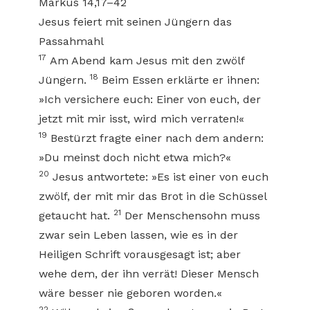
Markus 14,17–42
Jesus feiert mit seinen Jüngern das
Passahmahl
17
Am Abend kam Jesus mit den zwölf
18
Jüngern.
Beim Essen erklärte er ihnen:
»Ich versichere euch: Einer von euch, der
jetzt mit mir isst, wird mich verraten!«
19
Bestürzt fragte einer nach dem andern:
»Du meinst doch nicht etwa mich?«
20
Jesus antwortete: »Es ist einer von euch
zwölf, der mit mir das Brot in die Schüssel
21
getaucht hat.
Der Menschensohn muss
zwar sein Leben lassen, wie es in der
Heiligen Schrift vorausgesagt ist; aber
wehe dem, der ihn verrät! Dieser Mensch
wäre besser nie geboren worden.«
22