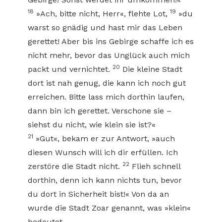
18
19
»Ach, bitte nicht, Herr«, flehte Lot,
»du
warst so gnädig und hast mir das Leben
gerettet! Aber bis ins Gebirge schaffe ich es
nicht mehr, bevor das Unglück auch mich
20
packt und vernichtet.
Die kleine Stadt
dort ist nah genug, die kann ich noch gut
erreichen. Bitte lass mich dorthin laufen,
dann bin ich gerettet. Verschone sie –
siehst du nicht, wie klein sie ist?«
21
»Gut«, bekam er zur Antwort, »auch
diesen Wunsch will ich dir erfüllen. Ich
22
zerstöre die Stadt nicht.
Flieh schnell
dorthin, denn ich kann nichts tun, bevor
du dort in Sicherheit bist!« Von da an
wurde die Stadt Zoar genannt, was »klein«
bedeutet.