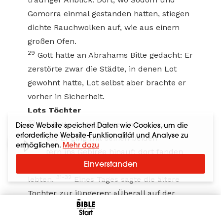
Gomorra einmal gestanden hatten, stiegen
dichte Rauchwolken auf, wie aus einem
großen Ofen.
29
Gott hatte an Abrahams Bitte gedacht: Er
zerstörte zwar die Städte, in denen Lot
gewohnt hatte, Lot selbst aber brachte er
vorher in Sicherheit.
Lots Töchter
30
Lot hatte Angst, länger in Zoar zu
Diese Website speichert Daten wie Cookies, um die
erforderliche Website-Funktionalität und Analyse zu
bleiben. Er ging mit seinen beiden
ermöglichen.
Mehr dazu
Töchtern ins Gebirge hinauf; dort fanden
Einverstanden
sie eine Höhle, in der sie von nun an
31-32
lebten.
Eines Tages sagte die ältere
Tochter zur jüngeren: »Überall auf der
Welt wird geheiratet – nur hier gibt es weit
Start
und breit keinen Mann für uns. Und unser