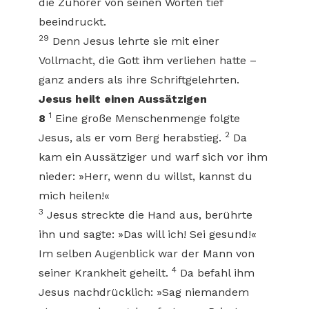
die Zuhörer von seinen Worten tief
beeindruckt.
29
Denn Jesus lehrte sie mit einer
Vollmacht, die Gott ihm verliehen hatte –
ganz anders als ihre Schriftgelehrten.
Jesus heilt einen Aussätzigen
1
8
Eine große Menschenmenge folgte
2
Jesus, als er vom Berg herabstieg.
Da
kam ein Aussätziger und warf sich vor ihm
nieder: »Herr, wenn du willst, kannst du
mich heilen!«
3
Jesus streckte die Hand aus, berührte
ihn und sagte: »Das will ich! Sei gesund!«
Im selben Augenblick war der Mann von
4
seiner Krankheit geheilt.
Da befahl ihm
Jesus nachdrücklich: »Sag niemandem