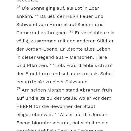
23
Die Sonne ging auf, als Lot in Zoar
24
ankam.
Da ließ der HERR Feuer und
Schwefel vom Himmel auf Sodom und
25
Gomorra herabregnen.
Er vernichtete sie
völlig, zusammen mit den anderen Städten
der Jordan-Ebene. Er löschte alles Leben
in dieser Gegend aus – Menschen, Tiere
26
und Pflanzen.
Lots Frau drehte sich auf
der Flucht um und schaute zurück. Sofort
erstarrte sie zu einer Salzsäule.
27
Am selben Morgen stand Abraham früh
auf und eilte zu der Stelle, wo er vor dem
HERRN für die Bewohner der Stadt
28
eingetreten war.
Als er auf die Jordan-
Ebene hinunterschaute, bot sich ihm ein
trauriger Anblick: Dort, wo Sodom und