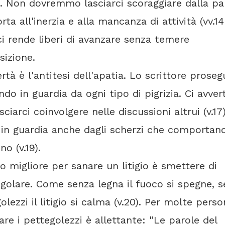
. Non dovremmo lasciarci scoraggiare dalla pa
rta all'inerzia e alla mancanza di attività (vv.14
i rende liberi di avanzare senza temere
sizione.
ertà è l'antitesi dell'apatia. Lo scrittore proseg
do in guardia da ogni tipo di pigrizia. Ci avver
sciarci coinvolgere nelle discussioni altrui (v.17)
in guardia anche dagli scherzi che comportan
no (v.19).
o migliore per sanare un litigio è smettere di
golare. Come senza legna il fuoco si spegne, 
olezzi il litigio si calma (v.20). Per molte perso
are i pettegolezzi è allettante: "Le parole del