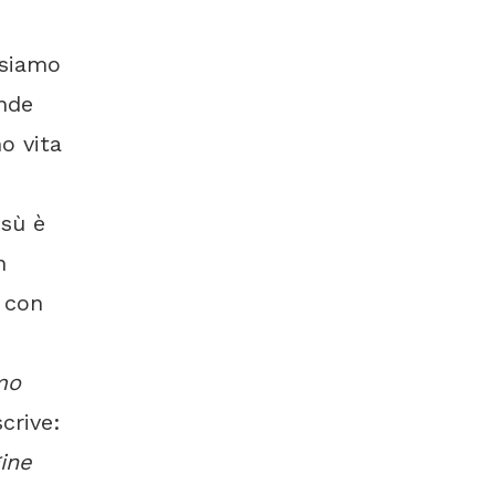
ssiamo
ende
o vita
esù è
n
 con
mo
scrive:
gine