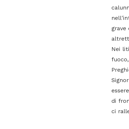
calunn
nell'i
grave 
altret
Nei li
fuoco,
Preghi
Signor
essere
di fro
ci rall