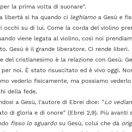
 per la prima volta di suonare".
a libertà si ha quando ci
leghiamo
a Gesù e fi
ri occhi su di lui. Come la corda del violino pr
uando viene legata al violino, così noi prendiam
sto. Gesù è il grande liberatore. Ci rende liberi.
re del cristianesimo è la relazione con Gesù. G
per noi. È stato risuscitato ed è vivo oggi. No
amo vederlo fisicamente, ma possiamo vederlo
chi della fede.
ndosi a Gesù, l'autore di Ebrei dice: "
Lo vedia
to di gloria e di onore" (Ebrei 2,9). Più avanti 
ndo
fisso lo sguardo
su Gesù, colui che dà
ori