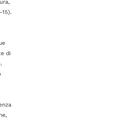
ura,
-15).
ue
te di
.
o
senza
ne,