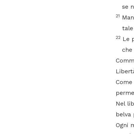
se non
21
Mant
tale è
22
Le p
che s
Comm
Libert
Come c
permet
Nel li
belva 
Ogni m