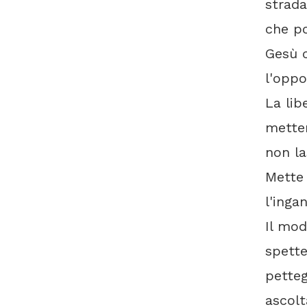
strada
che po
Gesù c
l'oppo
La lib
metten
non la
Mette 
l'ingan
Il mod
spette
petteg
ascolt