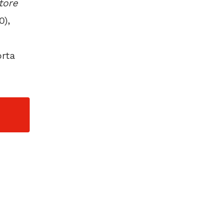
tore
0),
rta