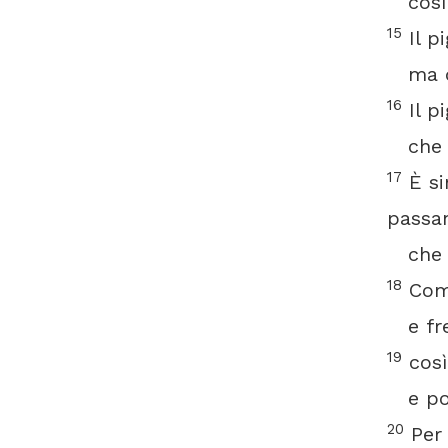
così i
15
Il p
ma dur
16
Il p
che r
17
È si
passa
che si
18
Come
e fre
19
così
e poi 
20
Per 