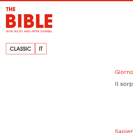
CLASSIC
IT
Giorn
Il sor
Sapien