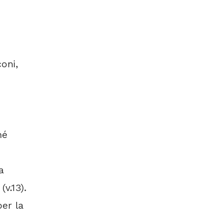
oni,
né
a
(v.13).
per la