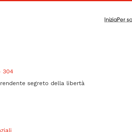
Inizia
Per s
o 304
prendente segreto della libertà
ziali