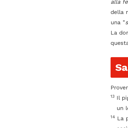
alla f
della 
una "
La do
questa
Sa
Prover
13
Il pi
un leo
14
La p