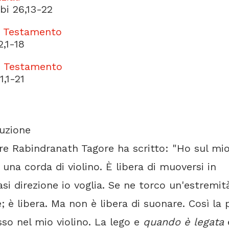
bi 26,13-22
 Testamento
2,1-18
o Testamento
1,1-21
uzione
re Rabindranath Tagore ha scritto: "Ho sul mi
 una corda di violino. È libera di muoversi in
asi direzione io voglia. Se ne torco un'estremità
 è libera. Ma non è libera di suonare. Così la
isso nel mio violino. La lego e
quando è legata