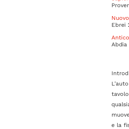
Prover
Nuovo
Ebrei 
Antic
Abdia 
Introd
L'auto
tavolo
qualsi
muove;
e la f