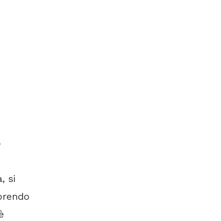
o
, si
 prendo
è