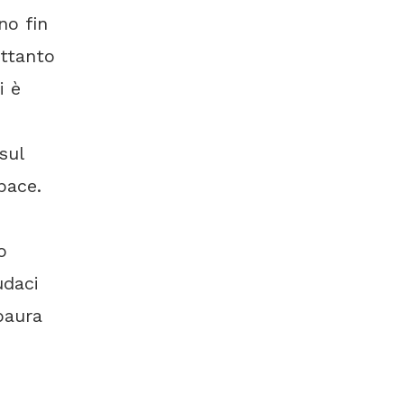
no fin
ettanto
i è
sul
pace.
o
udaci
paura