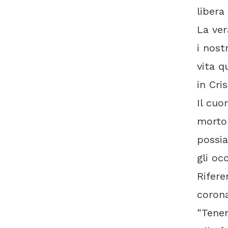
libera
La ver
i nost
vita q
in Cri
Il cuo
morto 
possi
gli oc
Rifere
corona
"Tene