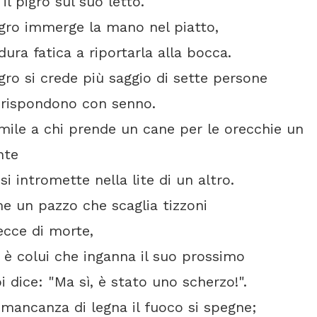
l pigro sul suo letto.
igro immerge la mano nel piatto,
a fatica a riportarla alla bocca.
igro si crede più saggio di sette persone
ispondono con senno.
mile a chi prende un cane per le orecchie un
nte
 intromette nella lite di un altro.
 un pazzo che scaglia tizzoni
cce di morte,
 è colui che inganna il suo prossimo
dice: "Ma sì, è stato uno scherzo!".
mancanza di legna il fuoco si spegne;