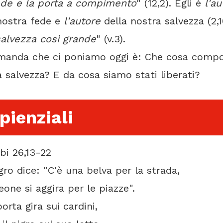
ede e la porta a compimento
" (12,2). Egli è
l'au
nostra fede e
l'autore
della nostra salvezza (2,1
salvezza così grande
" (v.3).
manda che ci poniamo oggi è: Che cosa compo
 salvezza? E da cosa siamo stati liberati?
pienziali
bi 26,13-22
gro dice: "C'è una belva per la strada,
ne si aggira per le piazze".
orta gira sui cardini,