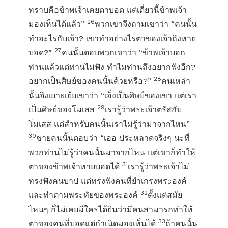
ทราบคือข้าพเจ้าเคยตาบอด แต่เดี๋ยวนี้ข้าพเจ้า
26
มองเห็นได้แล้ว”
พวกเขาจึงถามเขาว่า “คนนั้น
ทำอะไรกับเจ้า? เขาทำอย่างไรตาของเจ้าถึงหาย
27
บอด?”
คนนั้นตอบพวกเขาว่า “ข้าพเจ้าบอก
ท่านแล้วแต่ท่านไม่ฟัง ทำไมท่านถึงอยากฟังอีก?
28
อยากเป็นศิษย์ของคนนั้นด้วยหรือ?”
คนเหล่า
นั้นจึงเยาะเย้ยเขาว่า “เอ็งเป็นศิษย์ของเขา แต่เรา
29
เป็นศิษย์ของโมเสส
เรารู้ว่าพระเจ้าตรัสกับ
โมเสส แต่สำหรับคนนั้นเราไม่รู้ว่ามาจากไหน”
30
ชายคนนั้นตอบว่า “เออ ประหลาดจริงๆ นะที่
พวกท่านไม่รู้ว่าคนนั้นมาจากไหน แต่เขาก็ทำให้
31
ตาของข้าพเจ้าหายบอดได้
เรารู้ว่าพระเจ้าไม่
ทรงฟังคนบาป แต่ทรงฟังคนที่ยำเกรงพระองค์
32
และทำตามพระทัยของพระองค์
ตั้งแต่สมัย
ไหนๆ ก็ไม่เคยมีใครได้ยินว่ามีคนสามารถทำให้
33
ตาของคนที่บอดแต่กำเนิดมองเห็นได้
ถ้าคนนั้น