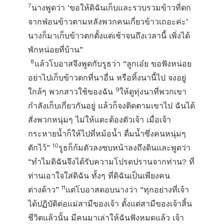
7
นางพูดว่า ‘ขอให้ดิฉันเก็บและรวบรวมข้าวที่ตก
จากฟ่อนข้าวตามหลังพวกคนเกี่ยวข้าวเถอะค่ะ’
นางก็มาเก็บข้าวตกตั้งแต่เช้าจนถึงเวลานี้ เพิ่งได้
พักหน่อยที่บ้าน”
8
แล้วโบอาสจึงพูดกับรูธว่า “ลูกเอ๋ย ขอฟังหน่อย
อย่าไปเก็บข้าวตกที่นาอื่น หรือทิ้งนานี้ไป จงอยู่
9
ใกล้ๆ พวกสาวใช้ของฉัน
ให้ดูทุ่งนาที่พวกเขา
กำลังเก็บเกี่ยวกันอยู่ แล้วก็จงติดตามเขาไป ฉันได้
สั่งพวกหนุ่มๆ ไม่ให้แตะต้องตัวเจ้า เมื่อเจ้า
กระหายน้ำก็ให้ไปที่หม้อน้ำ ดื่มน้ำซึ่งคนหนุ่มๆ
10
ตักไว้”
รูธก็ก้มตัวลงซบหน้าลงถึงดินและพูดว่า
“ทำไมดิฉันจึงได้รับความโปรดปรานจากท่าน? ที่
ท่านเอาใจใส่ดิฉัน ทั้งๆ ที่ดิฉันเป็นเพียงคน
11
ต่างด้าว”
แต่โบอาสตอบนางว่า “ทุกอย่างที่เจ้า
ได้ปฏิบัติต่อแม่สามีของเจ้า ตั้งแต่สามีของเจ้าสิ้น
ชีวิตแล้วนั้น มีคนมาเล่าให้ฉันฟังหมดแล้ว เจ้า