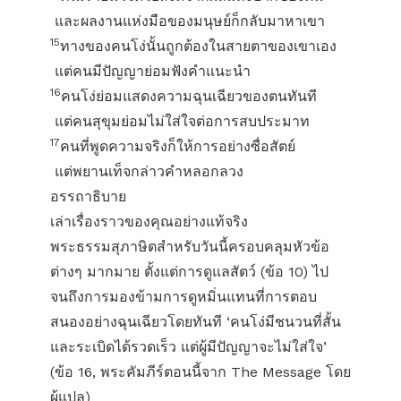
และผลงานแห่งมือของมนุษย์ก็กลับมาหาเขา
15
ทางของคนโง่นั้นถูกต้องในสายตาของเขาเอง
แต่คนมีปัญญาย่อมฟังคำแนะนำ
16
คนโง่ย่อมแสดงความฉุนเฉียวของตนทันที
แต่คนสุขุมย่อมไม่ใส่ใจต่อการสบประมาท
17
คนที่พูดความจริงก็ให้การอย่างซื่อสัตย์
แต่พยานเท็จกล่าวคำหลอกลวง
อรรถาธิบาย
เล่าเรื่องราวของคุณอย่างแท้จริง
พระธรรมสุภาษิตสำหรับวันนี้ครอบคลุมหัวข้อ
ต่างๆ มากมาย ตั้งแต่การดูแลสัตว์ (ข้อ 10) ไป
จนถึงการมองข้ามการดูหมิ่นแทนที่การตอบ
สนองอย่างฉุนเฉียวโดยทันที ‘คนโง่มีชนวนที่สั้น
และระเบิดได้รวดเร็ว แต่ผู้มีปัญญาจะไม่ใส่ใจ’
(ข้อ 16, พระคัมภีร์ตอนนี้จาก The Message โดย
ผู้แปล)