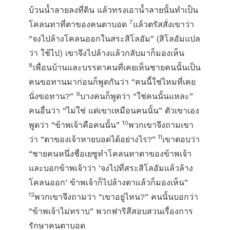
บ้วนน้ำลายลงที่ดิน แล้วทรงเอาน้ำลายนั้นทำเป็น
7
โคลนทาที่ตาของคนตาบอด
แล้วตรัสสั่งเขาว่า
“จงไปล้างโคลนออกในสระสิโลอัม” (สิโลอัมแปล
ว่า ใช้ไป) เขาจึงไปล้างแล้วกลับมาก็มองเห็น
8
เพื่อนบ้านและบรรดาคนที่เคยเห็นชายคนนั้นเป็น
คนขอทานมาก่อนก็พูดกันว่า “คนนี้ใช่ไหมที่เคย
9
นั่งขอทาน?”
บางคนก็พูดว่า “ใช่คนนั้นแหละ”
คนอื่นว่า “ไม่ใช่ แต่เขาเหมือนคนนั้น” ตัวเขาเอง
10
พูดว่า “ข้าพเจ้าคือคนนั้น”
พวกเขาจึงถามเขา
11
ว่า “ตาของเจ้าหายบอดได้อย่างไร?”
เขาตอบว่า
“ชายคนหนึ่งชื่อเยซูทำโคลนทาตาของข้าพเจ้า
และบอกข้าพเจ้าว่า ‘จงไปที่สระสิโลอัมแล้วล้าง
โคลนออก’ ข้าพเจ้าก็ไปล้างตาแล้วก็มองเห็น”
12
พวกเขาจึงถามว่า “เขาอยู่ไหน?” คนนั้นบอกว่า
“ข้าพเจ้าไม่ทราบ” พวกฟาริสีสอบสวนเรื่องการ
รักษาคนตาบอด