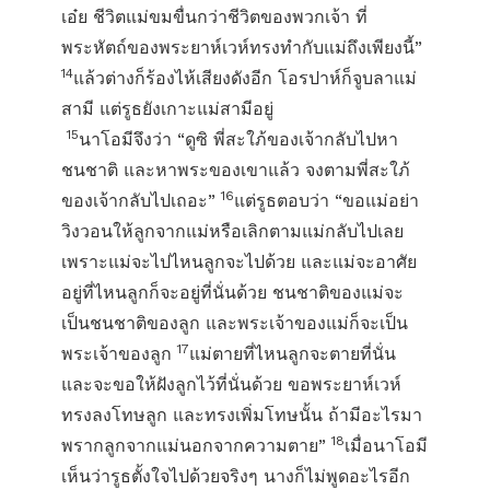
เอ๋ย ชีวิตแม่ขมขื่นกว่าชีวิตของพวกเจ้า ที่
พระหัตถ์ของพระยาห์เวห์ทรงทำกับแม่ถึงเพียงนี้”
14
แล้วต่างก็ร้องไห้เสียงดังอีก โอรปาห์ก็จูบลาแม่
สามี แต่รูธยังเกาะแม่สามีอยู่
15
นาโอมีจึงว่า “ดูซิ พี่สะใภ้ของเจ้ากลับไปหา
ชนชาติ และหาพระของเขาแล้ว จงตามพี่สะใภ้
16
ของเจ้ากลับไปเถอะ”
แต่รูธตอบว่า “ขอแม่อย่า
วิงวอนให้ลูกจากแม่หรือเลิกตามแม่กลับไปเลย
เพราะแม่จะไปไหนลูกจะไปด้วย และแม่จะอาศัย
อยู่ที่ไหนลูกก็จะอยู่ที่นั่นด้วย ชนชาติของแม่จะ
เป็นชนชาติของลูก และพระเจ้าของแม่ก็จะเป็น
17
พระเจ้าของลูก
แม่ตายที่ไหนลูกจะตายที่นั่น
และจะขอให้ฝังลูกไว้ที่นั่นด้วย ขอพระยาห์เวห์
ทรงลงโทษลูก และทรงเพิ่มโทษนั้น ถ้ามีอะไรมา
18
พรากลูกจากแม่นอกจากความตาย”
เมื่อนาโอมี
เห็นว่ารูธตั้งใจไปด้วยจริงๆ นางก็ไม่พูดอะไรอีก