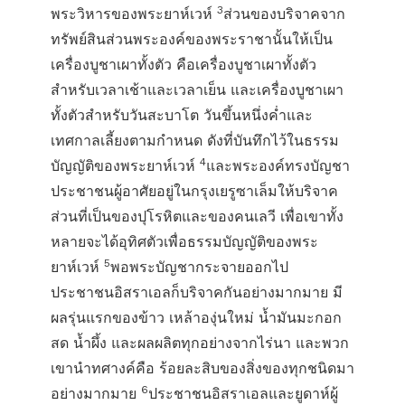
3
พระวิหารของพระยาห์เวห์
ส่วนของบริจาคจาก
ทรัพย์สินส่วนพระองค์ของพระราชานั้นให้เป็น
เครื่องบูชาเผาทั้งตัว คือเครื่องบูชาเผาทั้งตัว
สำหรับเวลาเช้าและเวลาเย็น และเครื่องบูชาเผา
ทั้งตัวสำหรับวันสะบาโต วันขึ้นหนึ่งค่ำและ
เทศกาลเลี้ยงตามกำหนด ดังที่บันทึกไว้ในธรรม
4
บัญญัติของพระยาห์เวห์
และพระองค์ทรงบัญชา
ประชาชนผู้อาศัยอยู่ในกรุงเยรูซาเล็มให้บริจาค
ส่วนที่เป็นของปุโรหิตและของคนเลวี เพื่อเขาทั้ง
หลายจะได้อุทิศตัวเพื่อธรรมบัญญัติของพระ
5
ยาห์เวห์
พอพระบัญชากระจายออกไป
ประชาชนอิสราเอลก็บริจาคกันอย่างมากมาย มี
ผลรุ่นแรกของข้าว เหล้าองุ่นใหม่ น้ำมันมะกอก
สด น้ำผึ้ง และผลผลิตทุกอย่างจากไร่นา และพวก
เขานำทศางค์คือ ร้อยละสิบของสิ่งของทุกชนิดมา
6
อย่างมากมาย
ประชาชนอิสราเอลและยูดาห์ผู้