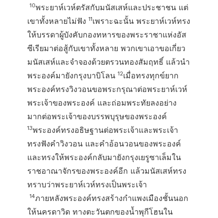
10
พระยาห์เวห์ตรัสกับมนัสเสห์และประชาชน แต่
11
เขาทั้งหลายไม่ฟัง
เพราะฉะนั้น พระยาห์เวห์ทรง
ให้บรรดาผู้บังคับกองทหารของพระราชาแห่งอัส
ซีเรียมาต่อสู้กับเขาทั้งหลาย พวกเขาเอาขอเกี่ยว
มนัสเสห์และจำจองด้วยตรวนทองสัมฤทธิ์ แล้วนำ
12
พระองค์มายังกรุงบาบิโลน
เมื่อทรงทุกข์ยาก
พระองค์ทรงวิงวอนขอพระกรุณาต่อพระยาห์เวห์
พระเจ้าของพระองค์ และถ่อมพระทัยลงอย่าง
มากต่อพระเจ้าของบรรพบุรุษของพระองค์
13
พระองค์ทรงอธิษฐานต่อพระเจ้าและพระเจ้า
ทรงฟังคำวิงวอน และคำอ้อนวอนของพระองค์
และทรงให้พระองค์กลับมายังกรุงเยรูซาเล็มใน
ราชอาณาจักรของพระองค์อีก แล้วมนัสเสห์ทรง
ทราบว่าพระยาห์เวห์ทรงเป็นพระเจ้า
14
ภายหลังพระองค์ทรงสร้างกำแพงเมืองชั้นนอก
ให้นครดาวิด ทางตะวันตกของน้ำพุกีโฮนใน