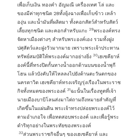
เพื่อเก็บเงิน ทองคำ อัญมณี เครื่องเทศ โล่ และ
ของมีค่าทุกชนิด 28ทั้งยุ้งฉางเพื่อเก็บข้าว เหล้า
องุ่น และน้ำมันที่ผลิตมา ทั้งคอกสัตว์สำหรับสัตว์
29
เลี้ยงทุกชนิด และคอกสำหรับแกะ
พระองค์ทรง
จัดหาเมืองต่างๆ สำหรับพระองค์เอง รวมทั้งฝูง
ปศุสัตว์และฝูงวัวมากมาย เพราะพระเจ้าประทาน
30
ทรัพย์สมบัติให้พระองค์มากอย่างยิ่ง
เฮเซคียาห์
องค์นี้ที่ทรงปิดกั้นทางน้ำออกด้านบนของน้ำพุกี
โฮน แล้วบังคับให้ไหลลงไปยังด้านตะวันตกของ
นครดาวิด เฮเซคียาห์ทรงเจริญรุ่งเรืองในพระราช
31
กิจทั้งหมดของพระองค์
ฉะนั้นในเรื่องทูตที่เจ้า
นายเมืองบาบิโลนส่งมาไต่ถามถึงหมายสำคัญที่
เกิดขึ้นในแผ่นดิน พระเจ้าทรงปล่อยพระองค์ไว้
ตามอำเภอใจ เพื่อทดสอบพระองค์ และเพื่อรู้พระ
ดำริทุกอย่างในพระทัยของพระองค์
32
ส่วนพระราชกิจอื่นๆ ของเฮเซคียาห์ และ