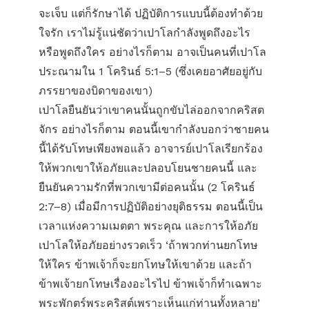
จะเจ็บ แต่ก็รักษาได้ ปฏิบัติการแบบนี้ต้องทำด้วย
ใจรัก เราไม่รู้แน่ชัดว่าเปาโลกำลังพูดถึงอะไร
หรือพูดถึงใคร อย่างไรก็ตาม อาจเป็นคนที่เปาโล
ประณามใน 1 โครินธ์ 5:1–5 (ซึ่งเคยอาศัยอยู่กับ
ภรรยาของบิดาของเขา)
เปาโลยืนยันว่าเขาคนนั้นถูกขับไล่ออกจากคริสต
จักร อย่างไรก็ตาม ตอนนี้เขากำลังบอกว่าชายคน
นี้ได้รับโทษเพียงพอแล้ว อาจารย์เปาโลเรียกร้อง
ให้พวกเขาให้อภัยและปลอบโยนชายคนนี้ และ
ยืนยันความรักที่พวกเขามีต่อคนนั้น (2 โครินธ์
2:7–8) เมื่อมีการปฏิบัติอย่างยุติธรรม ตอนนี้เป็น
เวลาแห่งความเมตตา พระคุณ และการให้อภัย
เปาโลให้อภัยอย่างรวดเร็ว ‘ถ้า​พวก​ท่าน​ยก​โทษ​
ให้​ใคร ข้าพเจ้า​ก็​จะ​ยก​โทษ​ให้​เขา​ด้วย และ​ถ้า​
ข้าพ​เจ้า​ยก​โทษ​เรื่อง​อะไร​ไป ข้าพ​เจ้า​ก็​ทำ​เฉพาะ​
พระ​พักตร์​พระ​คริสต์​เพราะ​เห็น​แก่​ท่าน​ทั้ง​หลาย’