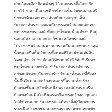
ค่ายล้อมเมืองป้อมต่างๆ ไว้ และทรงตั้งใจจะยึด
2
เอาไว้
และเมื่อเฮเซคียาห์ทรงเห็นว่าเซนนาเคอริ
บยกมาด้วยเจตนาจะสู้รบกับกรุงเยรูซาเล็ม
3
พระองค์ทรงวางแผนกับบรรดาเจ้านายและนาย
ทหารของพระองค์ ที่จะอุดน้ำตามน้ำพุต่างๆ ที่อยู่
นอกเมือง และพวกเขาก็ช่วยเหลือพระองค์
4
ประชาชนจำนวนมากมารวมกัน และพวกเขาอุด
น้ำพุและปิดกั้นลำธารทั้งหมดที่ไหลผ่านแผ่นดิน
โดยกล่าวว่า “จะปล่อยให้พวกกษัตริย์อัสซีเรียมา
5
พบน้ำมากมายทำไม?”
พระองค์ทรงทำการ
อย่างกล้าหาญในการสร้างกำแพงทั้งหมดที่พังลง
นั้นขึ้นใหม่ และสร้างหอคอยขึ้นรวมทั้งสร้าง
กำแพงชั้นนอกอีกชั้นหนึ่ง พระองค์ยังทรงเสริม
กำแพงป้อมมิลโลที่นครดาวิด ทรงสร้างอาวุธและ
6
โล่จำนวนมาก
และพระองค์ทรงตั้งผู้บัญชาการ
รบเหนือประชาชน และทรงรวบรวมพวกเขาเข้า