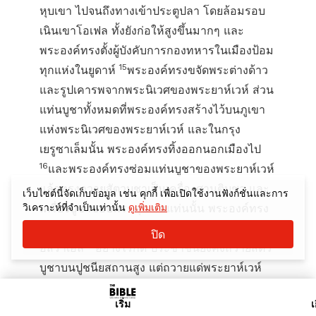
หุบเขา ไปจนถึงทางเข้าประตูปลา โดยล้อมรอบ
เนินเขาโอเฟล ทั้งยังก่อให้สูงขึ้นมากๆ และ
พระองค์ทรงตั้งผู้บังคับการกองทหารในเมืองป้อม
15
ทุกแห่งในยูดาห์
พระองค์ทรงขจัดพระต่างด้าว
และรูปเคารพจากพระนิเวศของพระยาห์เวห์ ส่วน
แท่นบูชาทั้งหมดที่พระองค์ทรงสร้างไว้บนภูเขา
แห่งพระนิเวศของพระยาห์เวห์ และในกรุง
เยรูซาเล็มนั้น พระองค์ทรงทิ้งออกนอกเมืองไป
16
และพระองค์ทรงซ่อมแท่นบูชาของพระยาห์เวห์
แล้วทรงถวายสัตวบูชาเป็นเครื่องศานติบูชา และ
เว็บไซต์นี้จัดเก็บข้อมูล เช่น คุกกี้ เพื่อเปิดใช้งานฟังก์ชั่นและการ
วิเคราะห์ที่จำเป็นเท่านั้น
ดูเพิ่มเติม
เครื่องบูชาขอบพระคุณบนแท่นนั้น พระองค์ทรง
บัญชายูดาห์ให้ปรนนิบัติพระยาห์เวห์พระเจ้าแห่ง
ปิด
17
อิสราเอล
อย่างไรก็ดี ประชาชนยังคงถวายสัตว
บูชาบนปูชนียสถานสูง แต่ถวายแด่พระยาห์เวห์
พระเจ้าของพวกเขาเท่านั้น
เริ่ม
เ
การสิ้นพระชนม์ของมนัสเสห์