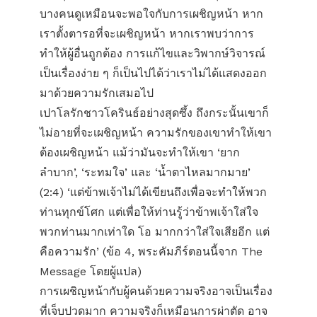
บางคนดูเหมือนจะพอใจกับการเผชิญหน้า หาก
เราตั้งตารอที่จะเผชิญหน้า หากเราพบว่าการ
ทำให้ผู้อื่นถูกต้อง การแก้ไขและวิพากษ์วิจารณ์
เป็นเรื่องง่าย ๆ ก็เป็นไปได้ว่าเราไม่ได้แสดงออก
มาด้วยความรักเสมอไป
เปาโลรักชาวโครินธ์อย่างสุดซึ้ง ถึงกระนั้นเขาก็
ไม่อายที่จะเผชิญหน้า ความรักของเขาทำให้เขา
ต้องเผชิญหน้า แม้ว่ามันจะทำให้เขา ‘ยาก
ลำบาก’, ‘ระทมใจ’ และ ‘น้ำตาไหลมากมาย’
(2:4) ‘แต่ข้าพเจ้าไม่​ได้เขียนถึง​เพื่อ​จะ​ทำ​ให้​พวก​
ท่าน​ทุกข์​โศก แต่​เพื่อ​ให้​ท่าน​รู้​ว่าข้าพเจ้าใส่ใจ
พวกท่านมากเท่าใด โอ มากกว่าใส่ใจเสียอีก แต่
คือความรัก’ (ข้อ 4, พระคัมภีร์ตอนนี้จาก The
Message โดยผู้แปล)
การเผชิญหน้ากับผู้คนด้วยความจริงอาจเป็นเรื่อง
ที่เจ็บปวดมาก ความจริงก็เหมือนการผ่าตัด อาจ