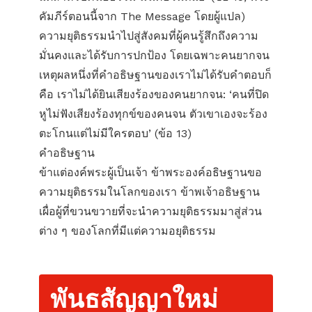
คัมภีร์ตอนนี้จาก The Message โดยผู้แปล)
ความยุติธรรมนำไปสู่สังคมที่ผู้คนรู้สึกถึงความ
มั่นคงและได้รับการปกป้อง โดยเฉพาะคนยากจน
เหตุผลหนึ่งที่คำอธิษฐานของเราไม่ได้รับคำตอบก็
คือ เราไม่ได้ยินเสียงร้องของคนยากจน: ‘คน​ที่​ปิด​
หู​ไม่​ฟัง​เสียง​ร้อง​ทุกข์​ของ​คน​จน ตัว​เขา​เอง​จะ​ร้อง​
ตะ​โกน​แต่​ไม่​มี​ใคร​ตอบ’ (ข้อ 13)
คำอธิษฐาน
ข้าแต่องค์พระผู้เป็นเจ้า ข้าพระองค์อธิษฐานขอ
ความยุติธรรมในโลกของเรา ข้าพเจ้าอธิษฐาน
เผื่อผู้ที่ขวนขวายที่จะนำความยุติธรรมมาสู่ส่วน
ต่าง ๆ ของโลกที่มีแต่ความอยุติธรรม
พันธสัญญาใหม่