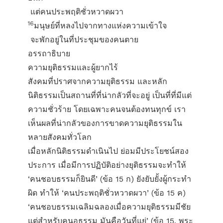
แต่คนประพฤติชั่วหวาดผวา
16
มนุษย์ที่หลงไปจากทางแห่งความเข้าใจ
จะพักอยู่ในที่ประชุมของคนตาย
อรรถาธิบาย
ความยุติธรรมและผู้ยากไร้
สังคมที่ปราศจากความยุติธรรม และหลัก
นิติธรรมเป็นสถานที่ที่น่ากลัวที่จะอยู่ เป็นที่ที่มีแต่
ความชั่วร้าย โดยเฉพาะคนจนต้องทนทุกข์ เรา
เห็นผลที่น่ากลัวของการขาดความยุติธรรมใน
หลายสังคมทั่วโลก
เมื่อหลักนิติธรรมดำเนินไป ย่อมมีประโยชน์สอง
ประการ เมื่อมีการปฏิบัติอย่างยุติธรรมจะทำให้
‘คน​ชอบ​ธรรม​ก็​ยินดี’ (ข้อ 15 ก) ยังยับยั้งผู้กระทำ
ผิด ทำให้ ‘คน​ประ​พฤติ​ชั่ว​หวาด​ผวา’ (ข้อ 15 ค)
‘คนชอบธรรมเฉลิมฉลองเมื่อความยุติธรรมมีชัย
แต่สำหรับคนอธรรม มันคือวันที่แย่’ (ข้อ 15, พระ