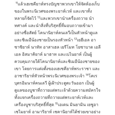
11
แล้วเฮเซคียาห์ทรงบัญชาพวกเขาให้จัดห้องเก็บ
ของในพระนิเวศของพระยาห์เวห์ และเขาทั้ง
12
หลายก็จัดไว้
และพวกเขานำเครื่องถวาย นำ
ทศางค์ และนำสิ่งที่บริสุทธิ์ที่มอบถวายเข้ามา
อย่างซื่อสัตย์ โคนานิยาห์คนเลวีเป็นหัวหน้าดูแล
13
และชิเมอีน้องชายเป็นรองหัวหน้า
เยฮีเอล อา
ซาซิยาห์ นาหัท อาสาเฮล เยรีโมท โยซาบาด เอลี
เอล อิสมาคิยาห์ มาฮาท และเบไนยาห์ เป็นผู้
ควบคุมภายใต้โคนานิยาห์และชิเมอีน้องชายของ
เขา โดยการแต่งตั้งของเฮเซคียาห์พระราชา และ
14
อาซาริยาห์หัวหน้าพระนิเวศของพระเจ้า
โคเร
บุตรอิมนาห์คนเลวี ผู้เฝ้าประตูตะวันออก เป็นผู้
ดูแลของบูชาที่ถวายแด่พระเจ้าด้วยความสมัครใจ
ทั้งแจกเครื่องถวายที่ถวายแด่พระยาห์เวห์และ
15
เครื่องบูชาบริสุทธิ์ที่สุด
เอเดน มินยามิน เยชูอา
เชไมยาห์ อามาริยาห์ เชคานิยาห์ได้ช่วยเขาอย่าง