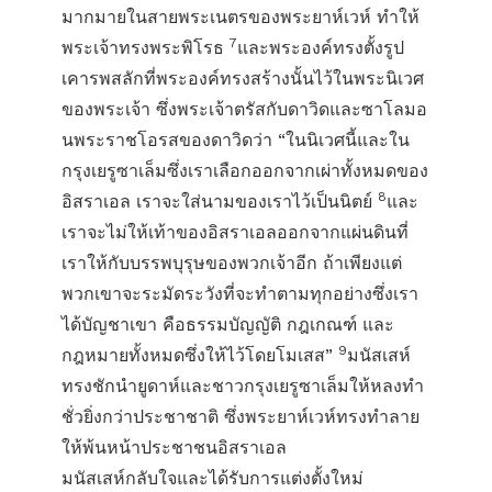
มากมายในสายพระเนตรของพระยาห์เวห์ ทำให้
7
พระเจ้าทรงพระพิโรธ
และพระองค์ทรงตั้งรูป
เคารพสลักที่พระองค์ทรงสร้างนั้นไว้ในพระนิเวศ
ของพระเจ้า ซึ่งพระเจ้าตรัสกับดาวิดและซาโลมอ
นพระราชโอรสของดาวิดว่า “ในนิเวศนี้และใน
กรุงเยรูซาเล็มซึ่งเราเลือกออกจากเผ่าทั้งหมดของ
8
อิสราเอล เราจะใส่นามของเราไว้เป็นนิตย์
และ
เราจะไม่ให้เท้าของอิสราเอลออกจากแผ่นดินที่
เราให้กับบรรพบุรุษของพวกเจ้าอีก ถ้าเพียงแต่
พวกเขาจะระมัดระวังที่จะทำตามทุกอย่างซึ่งเรา
ได้บัญชาเขา คือธรรมบัญญัติ กฎเกณฑ์ และ
9
กฎหมายทั้งหมดซึ่งให้ไว้โดยโมเสส”
มนัสเสห์
ทรงชักนำยูดาห์และชาวกรุงเยรูซาเล็มให้หลงทำ
ชั่วยิ่งกว่าประชาชาติ ซึ่งพระยาห์เวห์ทรงทำลาย
ให้พ้นหน้าประชาชนอิสราเอล
มนัสเสห์กลับใจและได้รับการแต่งตั้งใหม่