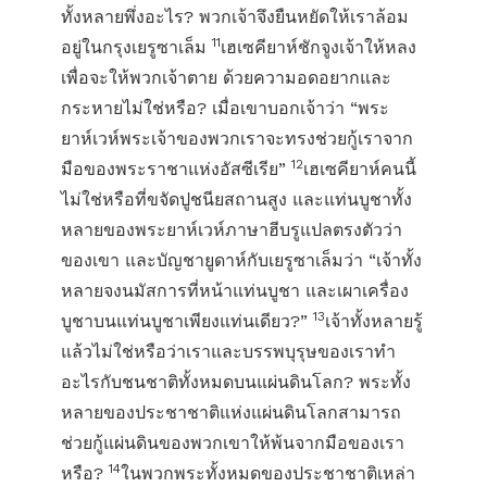
ทั้งหลายพึ่งอะไร? พวกเจ้าจึงยืนหยัดให้เราล้อม
11
อยู่ในกรุงเยรูซาเล็ม
เฮเซคียาห์ชักจูงเจ้าให้หลง
เพื่อจะให้พวกเจ้าตาย ด้วยความอดอยากและ
กระหายไม่ใช่หรือ? เมื่อเขาบอกเจ้าว่า “พระ
ยาห์เวห์พระเจ้าของพวกเราจะทรงช่วยกู้เราจาก
12
มือของพระราชาแห่งอัสซีเรีย”
เฮเซคียาห์คนนี้
ไม่ใช่หรือที่ขจัดปูชนียสถานสูง และแท่นบูชาทั้ง
หลายของพระยาห์เวห์ภาษาฮีบรูแปลตรงตัวว่า
ของเขา และบัญชายูดาห์กับเยรูซาเล็มว่า “เจ้าทั้ง
หลายจงนมัสการที่หน้าแท่นบูชา และเผาเครื่อง
13
บูชาบนแท่นบูชาเพียงแท่นเดียว?”
เจ้าทั้งหลายรู้
แล้วไม่ใช่หรือว่าเราและบรรพบุรุษของเราทำ
อะไรกับชนชาติทั้งหมดบนแผ่นดินโลก? พระทั้ง
หลายของประชาชาติแห่งแผ่นดินโลกสามารถ
ช่วยกู้แผ่นดินของพวกเขาให้พ้นจากมือของเรา
14
หรือ?
ในพวกพระทั้งหมดของประชาชาติเหล่า