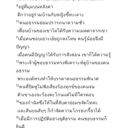
9
อยู่ที่มุมบนหลังคา
ดีกว่าอยู่ร่วมบ้านกับหญิงขี้ทะเลาะ
10
คนอธรรมย่อมปรารถนาความชั่ว
เพื่อนบ้านของเขาไม่ได้รับความเมตตาจากเขา
11
เมื่อคนชอบเยาะเย้ยถูกลงโทษ คนรู้น้อยจึงมี
ปัญญา
เมื่อคนมีปัญญาได้รับการสั่งสอน เขาก็ได้ความรู้
12
พระเจ้าผู้ชอบธรรมทรงพิเคราะห์ดูบ้านของคน
อธรรม
พระองค์ทรงทำให้บรรดาคนอธรรมพินาศ
13
คนที่ปิดหูไม่ฟังเสียงร้องทุกข์ของคนจน
ตัวเขาเองจะร้องตะโกนแต่ไม่มีใครตอบ
14
ของกำนัลซึ่งให้ในที่ลับตาย่อมขจัดโทสะ
และสินบนลับๆ ก็กำจัดความโกรธเกรี้ยวได้
15
เมื่อมีการปฏิบัติอย่างยุติธรรม คนชอบธรรมก็
ยินดี