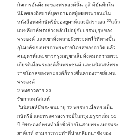
กิจการอันดีงามของพระองค์นั้น ดูสิ มีบันทึกใน
นิมิตของอิสยาห์บุตรอามอสผู้เผยพระวจนะใน
33
หนังสือพงศ์กษัตริย์ของยูดาห์และอิสราเอล
แล้ว
เฮเซคียาห์ทรงล่วงหลับไปอยู่กับบรรพบุรุษของ
พระองค์ และเขาทั้งหลายฝังพระศพไว้ที่ทางขึ้น
อุโมงค์ของบรรดาพระราชโอรสของดาวิด แล้ว
คนยูดาห์และชาวกรุงเยรูซาเล็มทั้งหมดถวายพระ
เกียรติเมื่อพระองค์สิ้นพระชนม์ และมนัสเสห์พระ
ราชโอรสของพระองค์ก็ทรงขึ้นครองราชย์แทน
พระองค์
2 พงศาวดาร 33
รัชกาลมนัสเสห์
1
มนัสเสห์มีพระชนมายุ 12 พรรษาเมื่อทรงเป็น
กษัตริย์ และทรงครองราชย์ในกรุงเยรูซาเล็ม 55
2
ปี
พระองค์ทรงทำสิ่งชั่วร้ายในสายพระเนตรพระ
ยาห์เวห์ ตามการกระทำที่น่าเกลียดน่าชังของ