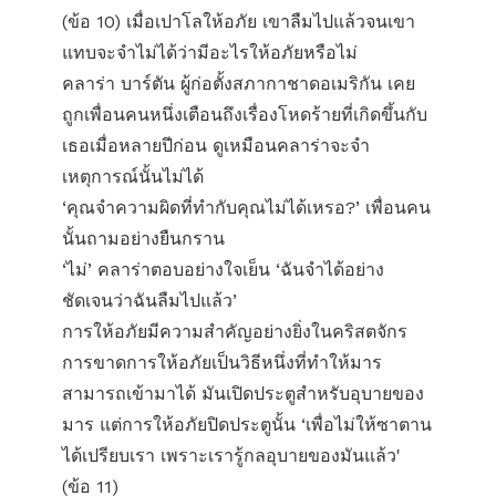
(ข้อ 10) เมื่อเปาโลให้อภัย เขาลืมไปแล้วจนเขา
แทบจะจำไม่ได้ว่ามีอะไรให้อภัยหรือไม่
คลาร่า บาร์ตัน ผู้ก่อตั้งสภากาชาดอเมริกัน เคย
ถูกเพื่อนคนหนึ่งเตือนถึงเรื่องโหดร้ายที่เกิดขึ้นกับ
เธอเมื่อหลายปีก่อน ดูเหมือนคลาร่าจะจำ
เหตุการณ์นั้นไม่ได้
‘คุณจำความผิดที่ทำกับคุณไม่ได้เหรอ?’ เพื่อนคน
นั้นถามอย่างยืนกราน
‘ไม่’ คลาร่าตอบอย่างใจเย็น ‘ฉันจำได้อย่าง
ชัดเจนว่าฉันลืมไปแล้ว’
การให้อภัยมีความสำคัญอย่างยิ่งในคริสตจักร
การขาดการให้อภัยเป็นวิธีหนึ่งที่ทำให้มาร
สามารถเข้ามาได้ มันเปิดประตูสำหรับอุบายของ
มาร แต่การให้อภัยปิดประตูนั้น ‘เพื่อ​ไม่​ให้​ซา​ตาน​
ได้​เปรียบ​เรา เพราะ​เรา​รู้​กล​อุบาย​ของ​มัน​แล้ว'
(ข้อ 11)