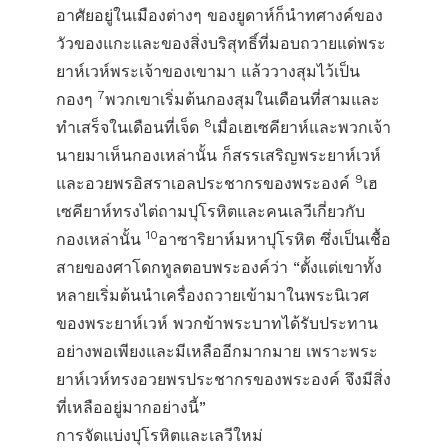
อาศัยอยู่ในเมืองต่างๆ ของยูดาห์ก็นำทศางค์ของ
วัวของแกะและของสิ่งบริสุทธิ์ที่มอบถวายแด่พระ
ยาห์เวห์พระเจ้าของเขามา แล้ววางสุมไว้เป็น
7
กองๆ
พวกเขาเริ่มต้นกองสุมในเดือนที่สามและ
8
ทำเสร็จในเดือนที่เจ็ด
เมื่อเฮเซคียาห์และพวกเจ้า
นายมาเห็นกองเหล่านั้น ก็สรรเสริญพระยาห์เวห์
9
และอวยพรอิสราเอลประชากรของพระองค์
เฮ
เซคียาห์ทรงไต่ถามปุโรหิตและคนเลวีเกี่ยวกับ
10
กองเหล่านั้น
อาซาริยาห์มหาปุโรหิต ซึ่งเป็นเชื้อ
สายของศาโดกทูลตอบพระองค์ว่า “ตั้งแต่เขาทั้ง
หลายเริ่มต้นนำเครื่องถวายเข้ามาในพระนิเวศ
ของพระยาห์เวห์ พวกข้าพระบาทได้รับประทาน
อย่างพอเพียงและมีเหลืออีกมากมาย เพราะพระ
ยาห์เวห์ทรงอวยพรประชากรของพระองค์ จึงมีสิ่ง
ที่เหลืออยู่มากอย่างนี้”
การจัดแบ่งปุโรหิตและเลวีใหม่