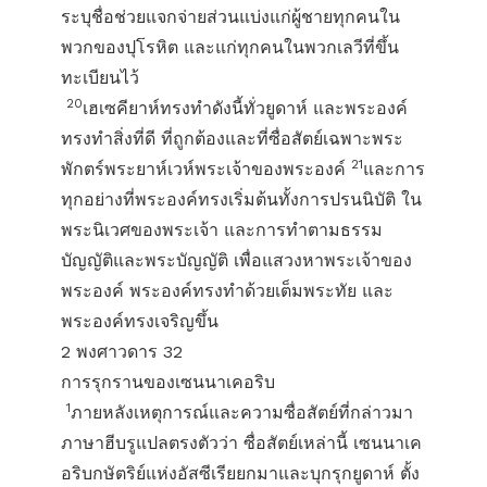
ระบุชื่อช่วยแจกจ่ายส่วนแบ่งแก่ผู้ชายทุกคนใน
พวกของปุโรหิต และแก่ทุกคนในพวกเลวีที่ขึ้น
ทะเบียนไว้
20
เฮเซคียาห์ทรงทำดังนี้ทั่วยูดาห์ และพระองค์
ทรงทำสิ่งที่ดี ที่ถูกต้องและที่ซื่อสัตย์เฉพาะพระ
21
พักตร์พระยาห์เวห์พระเจ้าของพระองค์
และการ
ทุกอย่างที่พระองค์ทรงเริ่มต้นทั้งการปรนนิบัติ ใน
พระนิเวศของพระเจ้า และการทำตามธรรม
บัญญัติและพระบัญญัติ เพื่อแสวงหาพระเจ้าของ
พระองค์ พระองค์ทรงทำด้วยเต็มพระทัย และ
พระองค์ทรงเจริญขึ้น
2 พงศาวดาร 32
การรุกรานของเซนนาเคอริบ
1
ภายหลังเหตุการณ์และความซื่อสัตย์ที่กล่าวมา
ภาษาฮีบรูแปลตรงตัวว่า ซื่อสัตย์เหล่านี้ เซนนาเค
อริบกษัตริย์แห่งอัสซีเรียยกมาและบุกรุกยูดาห์ ตั้ง