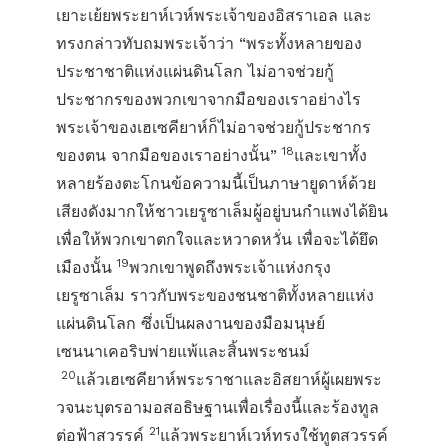
เยาะเย้ยพระยาห์เวห์พระเจ้าของอิสราเอล และ
ทรงกล่าวทับถมพระเจ้าว่า “พระทั้งหลายของ
ประชาชาติแห่งแผ่นดินโลก ไม่อาจช่วยกู้
ประชากรของพวกเขาจากมือของเราอย่างไร
พระเจ้าของเฮเซคียาห์ก็ไม่อาจช่วยกู้ประชากร
18
ของตน จากมือของเราอย่างนั้น”
และเขาทั้ง
หลายร้องตะโกนข้อความนี้เป็นภาษายูดาห์ด้วย
เสียงดังมากให้ชาวเยรูซาเล็มผู้อยู่บนกำแพงได้ยิน
เพื่อให้พวกเขาตกใจและหวาดหวั่น เพื่อจะได้ยึด
19
เมืองนั้น
พวกเขาพูดถึงพระเจ้าแห่งกรุง
เยรูซาเล็ม ราวกับพระของชนชาติทั้งหลายแห่ง
แผ่นดินโลก ซึ่งเป็นผลงานของมือมนุษย์
เซนนาเคอริบพ่ายแพ้และสิ้นพระชนม์
20
แล้วเฮเซคียาห์พระราชาและอิสยาห์ผู้เผยพระ
วจนะบุตรอามอสอธิษฐานเพื่อเรื่องนี้และร้องทูล
21
ต่อฟ้าสวรรค์
แล้วพระยาห์เวห์ทรงใช้ทูตสวรรค์