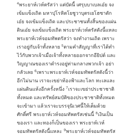
4
พระยาห์เวห์ตรัสว่า แต่บัดนี้ เศรุบบาเบลเอ๋ย จง
เข้มแข็งเถิด มหาปุโรหิตโยชูวาบุตรเยโฮซาดัก
เอ๋ย จงเข้มแข็งเถิด และประชาชนทั้งสิ้นของแผ่น
ดินเอ๋ย จงเข้มแข็งเถิด พระยาห์เวห์ตรัสดังนี้แหละ
พระยาห์เวห์จอมทัพตรัสว่า จงทำงานเถิด เพราะ
5
เราอยู่กับเจ้าทั้งหลาย
ตามคำสัญญาที่เราได้ทำ
ไว้กับพวกเจ้าเมื่อเจ้าทั้งหลายออกจากอียิปต์ และ
วิญญาณของเราดำรงอยู่ท่ามกลางพวกเจ้า อย่า
6
กลัวเลย
เพราะพระยาห์เวห์จอมทัพตรัสดังนี้ว่า
อีกไม่นาน เราจะเขย่าท้องฟ้าและโลก ทะเลและ
7
แผ่นดินแห้งอีกครั้งหนึ่ง
เราจะเขย่าประชาชาติ
ทั้งหมด และทรัพย์สมบัติของประชาชาติทั้งหมด
จะเข้ามา แล้วเราจะบรรจุนิเวศนี้ให้เต็มด้วย
8
ศักดิ์ศรี พระยาห์เวห์จอมทัพตรัสเช่นนี้
เงินเป็น
ของเรา และทองก็เป็นของเรา พระยาห์เวห์
9
จอมทัพตรัสดังนี้แหละ
พระยาห์เวห์จอมทัพตรัส