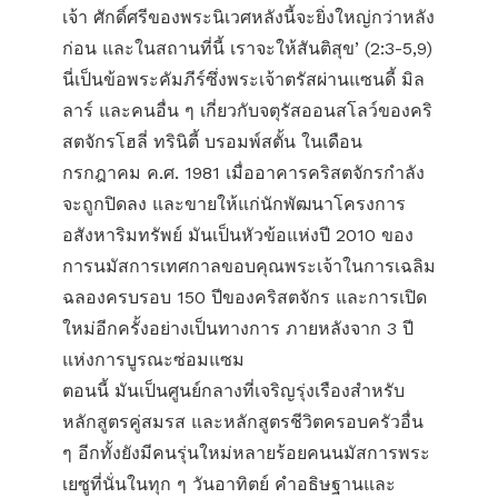
เจ้า ศักดิ์ศรีของพระนิเวศหลังนี้จะยิ่งใหญ่กว่าหลัง
ก่อน และในสถานที่นี้ เราจะให้สันติสุข’ (2:3-5,9)
นี่เป็นข้อพระคัมภีร์ซึ่งพระเจ้าตรัสผ่านแซนดี้ มิล
ลาร์ และคนอื่น ๆ เกี่ยวกับจตุรัสออนสโลว์ของ
คริ
สตจักรโฮลี่ ทรินิตี้ บรอมพ์สตั้น
ในเดือน
กรกฎาคม ค.ศ. 1981 เมื่ออาคารคริสตจักรกำลัง
จะถูกปิดลง และขายให้แก่นักพัฒนาโครงการ
อสังหาริมทรัพย์ มันเป็นหัวข้อแห่งปี 2010 ของ
การนมัสการเทศกาลขอบคุณพระเจ้าในการเฉลิม
ฉลองครบรอบ 150 ปีของคริสตจักร และการเปิด
ใหม่อีกครั้งอย่างเป็นทางการ ภายหลังจาก 3 ปี
แห่งการบูรณะซ่อมแซม
ตอนนี้ มันเป็นศูนย์กลางที่เจริญรุ่งเรืองสำหรับ
หลักสูตรคู่สมรส
และหลักสูตรชีวิตครอบครัวอื่น
ๆ อีกทั้งยังมีคนรุ่นใหม่หลายร้อยคนนมัสการพระ
เยซูที่นั่นในทุก ๆ วันอาทิตย์ คำอธิษฐานและ