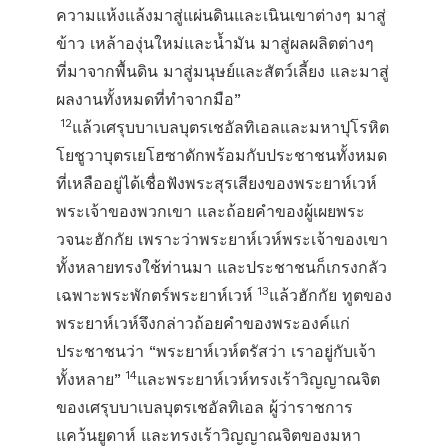
ความแห้งแล้งมาสู่แผ่นดินและเนินเขาต่างๆ มาสู่
ข้าว เหล้าองุ่นใหม่และน้ำมัน มาสู่ผลผลิตต่างๆ
ที่มาจากพื้นดิน มาสู่มนุษย์และสัตว์เลี้ยง และมาสู่
ผลงานทั้งหมดที่ทำจากมือ”
12
แล้วเศรุบบาเบลบุตรเชอัลทิเอลและมหาปุโรหิต
โยชูวาบุตรเยโฮซาดักพร้อมกับประชาชนทั้งหมด
ที่เหลืออยู่ได้เชื่อฟังพระสุรเสียงของพระยาห์เวห์
พระเจ้าของพวกเขา และถ้อยคำของผู้เผยพระ
วจนะฮักกัย เพราะว่าพระยาห์เวห์พระเจ้าของเขา
ทั้งหลายทรงใช้ท่านมา และประชาชนก็เกรงกลัว
13
เฉพาะพระพักตร์พระยาห์เวห์
แล้วฮักกัย ทูตของ
พระยาห์เวห์จึงกล่าวถ้อยคำของพระองค์แก่
ประชาชนว่า “พระยาห์เวห์ตรัสว่า เราอยู่กับเจ้า
14
ทั้งหลาย”
และพระยาห์เวห์ทรงเร้าวิญญาณจิต
ของเศรุบบาเบลบุตรเชอัลทิเอล ผู้ว่าราชการ
แคว้นยูดาห์ และทรงเร้าวิญญาณจิตของมหา