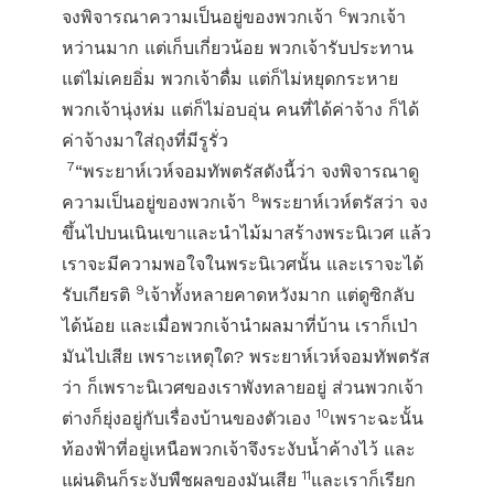
6
จงพิจารณาความเป็นอยู่ของพวกเจ้า
พวกเจ้า
หว่านมาก แต่เก็บเกี่ยวน้อย พวกเจ้ารับประทาน
แต่ไม่เคยอิ่ม พวกเจ้าดื่ม แต่ก็ไม่หยุดกระหาย
พวกเจ้านุ่งห่ม แต่ก็ไม่อบอุ่น คนที่ได้ค่าจ้าง ก็ได้
ค่าจ้างมาใส่ถุงที่มีรูรั่ว
7
“พระยาห์เวห์จอมทัพตรัสดังนี้ว่า จงพิจารณาดู
8
ความเป็นอยู่ของพวกเจ้า
พระยาห์เวห์ตรัสว่า จง
ขึ้นไปบนเนินเขาและนำไม้มาสร้างพระนิเวศ แล้ว
เราจะมีความพอใจในพระนิเวศนั้น และเราจะได้
9
รับเกียรติ
เจ้าทั้งหลายคาดหวังมาก แต่ดูซิกลับ
ได้น้อย และเมื่อพวกเจ้านำผลมาที่บ้าน เราก็เป่า
มันไปเสีย เพราะเหตุใด? พระยาห์เวห์จอมทัพตรัส
ว่า ก็เพราะนิเวศของเราพังทลายอยู่ ส่วนพวกเจ้า
10
ต่างก็ยุ่งอยู่กับเรื่องบ้านของตัวเอง
เพราะฉะนั้น
ท้องฟ้าที่อยู่เหนือพวกเจ้าจึงระงับน้ำค้างไว้ และ
11
แผ่นดินก็ระงับพืชผลของมันเสีย
และเราก็เรียก