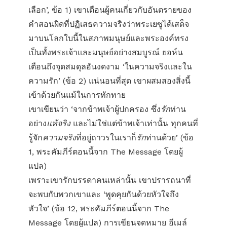
เลือก’, ข้อ 1) เขาเตือนผู้คนเกี่ยวกับอันตรายของ
คำสอนผิดที่ปฏิเสธความจริงว่าพระเยซูได้เสด็จ
มาบนโลกใบนี้ในสภาพมนุษย์และพระองค์ทรง
เป็นทั้งพระเจ้าและมนุษย์อย่างสมบูรณ์ ยอห์น
เตือนถึงจุดสมดุลอันงดงาม ‘ในความจริงและใน
ความรัก’ (ข้อ 2) แน่นอนที่สุด เขาผสมสองสิ่งนี้
เข้าด้วยกันแม้ในการทักทาย
เขาเขียนว่า ‘จากข้าพเจ้าผู้ปกครอง ซึ่ง
รัก
ท่าน
อย่าง
แท้จริง
และไม่ใช่แต่ข้าพเจ้าเท่านั้น ทุกคนที่
รู้จัก
ความจริง
ที่อยู่ถาวรในเราก็
รัก
ท่านด้วย’ (ข้อ
1, พระคัมภีร์ตอนนี้จาก The Message โดยผู้
แปล)
เพราะเขารักบรรดาคนเหล่านั้น เขาปรารถนาที่
จะพบกับพวกเขาและ ‘พูดคุยกันด้วยหัวใจถึง
หัวใจ’ (ข้อ 12, พระคัมภีร์ตอนนี้จาก The
Message โดยผู้แปล) การเขียนจดหมาย อีเมล์