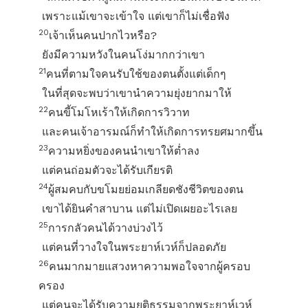
เพราะแม้เขาจะเข้าใจ แต่เขาก็ไม่เชื่อฟัง
20
เจ้าเห็นคนปากไวหรือ?
ยังมีความหวังในคนโง่มากกว่าเขา
21
คนที่ตามใจคนรับใช้ของตนตั้งแต่เด็กๆ
ในที่สุดจะพบว่าเขานำความยุ่งยากมาให้
22
คนขี้โมโหเร้าให้เกิดการวิวาท
และคนเจ้าอารมณ์ก็ทำให้เกิดการทรยศมากขึ้น
23
ความหยิ่งของคนนำเขาให้ต่ำลง
แต่คนถ่อมตัวจะได้รับเกียรติ
24
ผู้สมคบกับขโมยย่อมเกลียดชังชีวิตของตน
เขาได้ยินคำสาบาน แต่ไม่เปิดเผยอะไรเลย
25
การกลัวคนได้วางบ่วงไว้
แต่คนที่วางใจในพระยาห์เวห์ก็ปลอดภัย
26
คนมากมายแสวงหาความพอใจจากผู้ครอบ
ครอง
แต่คนจะได้รับความยุติธรรมจากพระยาห์เวห์