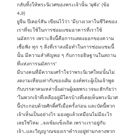
กลับทิ้งให้พระนิเวศของพระเจ้านั้น ‘ผุพัง’ (ข้อ
4,9)
ยูจีน ปีเตอร์สัน เขียนไว้ว่า ‘มีบางเวลาในชีวิตของ
เราที่จะใช้ในการซ่อมแซมอาคารที่เราใช้
นมัสการ เพราะสิ่งนี้คือการแสดงออกของความ
เชื่อฟัง ทุก ๆ สิ่งที่เราลงมือทำในการซ่อมแซมนี้
นั้น มีความสำคัญพอ ๆ กับการอธิษฐานในสถาน
ที่แห่งการนมัสการ’
มีบางคนที่มีความเศร้าใจว่าพระนิเวศใหม่นั้นไม่
งดงามเทียบเท่ากับของเดิม องค์พระผู้เป็นเจ้าพูด
กับบรรดาคนเหล่านั้นผ่านผู้เผยพระวจนะฮักกัยว่า
‘ในพวกเจ้าที่เหลืออยู่มีใครบ้างที่เคยเห็นพระนิเวศ
นี้ประกอบด้วยศักดิ์ศรีเมื่อครั้งก่อน และบัดนี้พวก
เจ้าเห็นเป็นอย่างไร มองดูแล้วเหมือนไม่มีอะไร
เลยใช่ไหม ..จงเข้มแข็งเถิด เพราะเราอยู่กับ
เจ้า..และวิญญาณของเราดำรงอยู่ท่ามกลางพวก