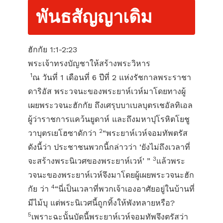
พันธสัญญาเดิม
ฮักกัย 1:1-2:23
พระเจ้าทรงบัญชาให้สร้างพระวิหาร
1
ณ วันที่ 1 เดือนที่ 6 ปีที่ 2 แห่งรัชกาลพระราชา
ดาริอัส พระวจนะของพระยาห์เวห์มาโดยทางผู้
เผยพระวจนะฮักกัย ถึงเศรุบบาเบลบุตรเชอัลทิเอล
ผู้ว่าราชการแคว้นยูดาห์ และถึงมหาปุโรหิตโยชู
2
วาบุตรเยโฮซาดักว่า
“พระยาห์เวห์จอมทัพตรัส
ดังนี้ว่า ประชาชนพวกนี้กล่าวว่า ‘ยังไม่ถึงเวลาที่
3
จะสร้างพระนิเวศของพระยาห์เวห์’ ”
แล้วพระ
วจนะของพระยาห์เวห์จึงมาโดยผู้เผยพระวจนะฮัก
4
กัย ว่า
“นี่เป็นเวลาที่พวกเจ้าเองอาศัยอยู่ในบ้านที่
มีไม้บุ แต่พระนิเวศนี้ถูกทิ้งให้พังทลายหรือ?
5
เพราะฉะนั้นบัดนี้พระยาห์เวห์จอมทัพจึงตรัสว่า