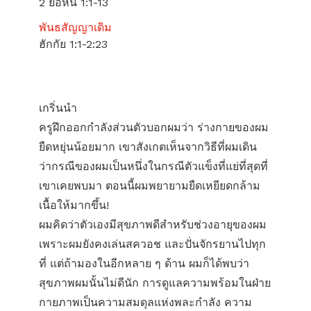
2 ยอห์น 1:1-13
พันธสัญญาเดิม
ฮักกัย 1:1-2:23
เกริ่นนำ
ครูฝึกออกกำลังส่วนตัวบอกผมว่า ร่างกายของผม
ยืดหยุ่นน้อยมาก เขาสังเกตเห็นจากวิธีที่ผมเดิน
ว่ากรณีของผมเป็นหนึ่งในกรณีตัวแข็งที่แย่ที่สุดที่
เขาเคยพบมา ตอนนี้ผมพยายามยืดเหยียดกล้าม
เนื้อให้มากขึ้น!
ผมคิดว่าตัวเองมีสุขภาพดีสำหรับช่วงอายุของผม
เพราะผมยังคงเล่นสควอช และปั่นจักรยานไปทุก
ที่ แต่ถ้ามองในอีกหลาย ๆ ด้าน ผมก็ได้พบว่า
สุขภาพผมนั้นไม่ดีนัก การดูแลความพร้อมในฝ่าย
กายภาพเป็นความสมดุลแห่งพละกำลัง ความ