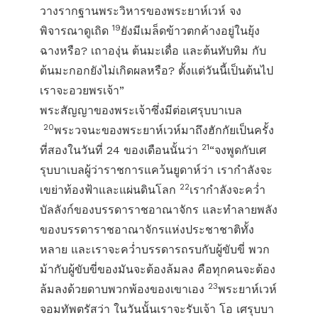
วางรากฐานพระวิหารของพระยาห์เวห์ จง
19
พิจารณาดูเถิด
ยังมีเมล็ดข้าวตกค้างอยู่ในยุ้ง
ฉางหรือ? เถาองุ่น ต้นมะเดื่อ และต้นทับทิม กับ
ต้นมะกอกยังไม่เกิดผลหรือ? ตั้งแต่วันนี้เป็นต้นไป
เราจะอวยพรเจ้า”
พระสัญญาของพระเจ้าซึ่งมีต่อเศรุบบาเบล
20
พระวจนะของพระยาห์เวห์มาถึงฮักกัยเป็นครั้ง
21
ที่สองในวันที่ 24 ของเดือนนั้นว่า
“จงพูดกับเศ
รุบบาเบลผู้ว่าราชการแคว้นยูดาห์ว่า เรากำลังจะ
22
เขย่าท้องฟ้าและแผ่นดินโลก
เรากำลังจะคว่ำ
บัลลังก์ของบรรดาราชอาณาจักร และทำลายพลัง
ของบรรดาราชอาณาจักรแห่งประชาชาติทั้ง
หลาย และเราจะคว่ำบรรดารถรบกับผู้ขับขี่ พวก
ม้ากับผู้ขับขี่ของมันจะต้องล้มลง คือทุกคนจะต้อง
23
ล้มลงด้วยดาบพวกพ้องของเขาเอง
พระยาห์เวห์
จอมทัพตรัสว่า ในวันนั้นเราจะรับเจ้า โอ เศรุบบา