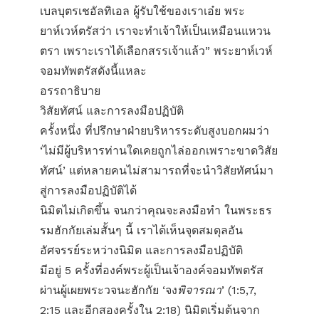
เบลบุตรเชอัลทิเอล ผู้รับใช้ของเราเอ๋ย พระ
ยาห์เวห์ตรัสว่า เราจะทำเจ้าให้เป็นเหมือนแหวน
ตรา เพราะเราได้เลือกสรรเจ้าแล้ว” พระยาห์เวห์
จอมทัพตรัสดังนี้แหละ
อรรถาธิบาย
วิสัยทัศน์ และการลงมือปฏิบัติ
ครั้งหนึ่ง ที่ปรึกษาฝ่ายบริหารระดับสูงบอกผมว่า
‘ไม่มีผู้บริหารท่านใดเคยถูกไล่ออกเพราะขาดวิสัย
ทัศน์’ แต่หลายคนไม่สามารถที่จะนำวิสัยทัศน์มา
สู่การลงมือปฏิบัติได้
นิมิตไม่เกิดขึ้น จนกว่าคุณจะลงมือทำ ในพระธร
รมฮักกัยเล่มสั้นๆ นี้ เราได้เห็นจุดสมดุลอัน
อัศจรรย์ระหว่างนิมิต และการลงมือปฏิบัติ
มีอยู่ 5 ครั้งที่องค์พระผู้เป็นเจ้าองค์จอมทัพตรัส
ผ่านผู้เผยพระวจนะฮักกัย ‘จง
พิจารณา
’ (1:5,7,
2:15 และอีกสองครั้งใน 2:18) นิมิตเริ่มต้นจาก