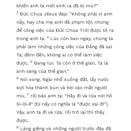
khiến anh ta mới sinh ra đã bị mù?”
3
Đức Chúa Jêsus đáp: “Không phải vì anh
nầy, hay cha mẹ anh đã phạm tội; nhưng
để công việc của Đức Chúa Trời được tỏ ra
4
trong anh ta.
Lúc còn ban ngày, chúng ta
phải làm những công việc của Đấng đã sai
Ta; đêm đến, không ai có thể làm việc
5
được.
Đang lúc Ta còn ở thế gian, Ta là
ánh sáng của thế gian.”
6
Nói xong, Ngài nhổ xuống đất, lấy nước
bọt hòa thành bùn và bôi vào mắt người
7
mù,
rồi bảo anh ta: “Hãy đi và rửa nơi hồ
Si-lô-ê” (từ nầy có nghĩa là “được sai đi”).
Vậy, anh ta đi và rửa, rồi trở lại thì thấy
được.
8
Láng giềng và những người trước đây đã