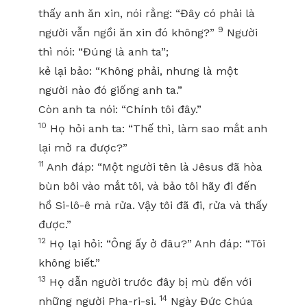
thấy anh ăn xin, nói rằng: “Đây có phải là
9
người vẫn ngồi ăn xin đó không?”
Người
thì nói: “Đúng là anh ta”;
kẻ lại bảo: “Không phải, nhưng là một
người nào đó giống anh ta.”
Còn anh ta nói: “Chính tôi đây.”
10
Họ hỏi anh ta: “Thế thì, làm sao mắt anh
lại mở ra được?”
11
Anh đáp: “Một người tên là Jêsus đã hòa
bùn bôi vào mắt tôi, và bảo tôi hãy đi đến
hồ Si-lô-ê mà rửa. Vậy tôi đã đi, rửa và thấy
được.”
12
Họ lại hỏi: “Ông ấy ở đâu?” Anh đáp: “Tôi
không biết.”
13
Họ dẫn người trước đây bị mù đến với
14
những người Pha-ri-si.
Ngày Đức Chúa