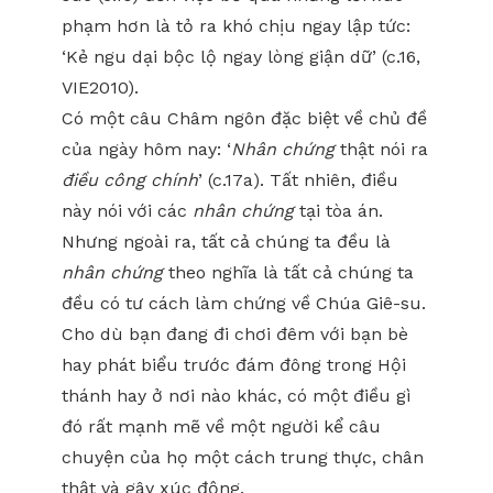
phạm hơn là tỏ ra khó chịu ngay lập tức:
‘Kẻ ngu dại bộc lộ ngay lòng giận dữ’ (c.16,
VIE2010).
Có một câu Châm ngôn đặc biệt về chủ đề
của ngày hôm nay: ‘
Nhân chứng
thật nói ra
điều công chính
’ (c.17a). Tất nhiên, điều
này nói với các
nhân chứng
tại tòa án.
Nhưng ngoài ra, tất cả chúng ta đều là
nhân chứng
theo nghĩa là tất cả chúng ta
đều có tư cách làm chứng về Chúa Giê-su.
Cho dù bạn đang đi chơi đêm với bạn bè
hay phát biểu trước đám đông trong Hội
thánh hay ở nơi nào khác, có một điều gì
đó rất mạnh mẽ về một người kể câu
chuyện của họ một cách trung thực, chân
thật và gây xúc động.