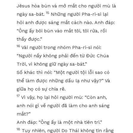
Jêsus hòa bùn và mở mắt cho người mù là
15
ngày sa-bát.
Những người Pha-ri-si lại
hỏi anh được sáng mắt cách nào. Anh đáp:
“Ông ấy bôi bùn vào mắt tôi, tôi rửa, rồi
thấy được.”
16
Vài người trong nhóm Pha-ri-si nói:
“Người nầy không phải đến từ Đức Chúa
Trời, vì không giữ ngày sa-bát.”
Số khác thì nói: “Một người tội lỗi sao có
thể làm được những dấu lạ như vậy?” Và
giữa họ có sự chia rẽ.
17
Vì vậy, họ lại hỏi người mù: “Còn anh,
anh nói gì về người đã làm cho anh sáng
mắt?”
Anh đáp: “Ông ấy là một nhà tiên tri.”
18
Tuy nhiên, người Do Thái không tin rằng