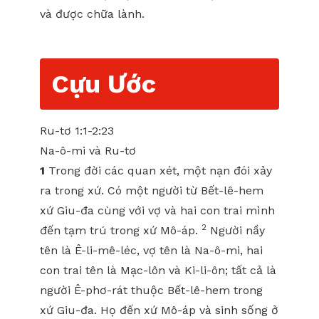
và được chữa lành.
Cựu Ước
Ru-tơ 1:1-2:23
Na-ô-mi và Ru-tơ
1
Trong đời các quan xét, một nạn đói xảy
ra trong xứ. Có một người từ Bết-lê-hem
xứ Giu-đa cùng với vợ và hai con trai mình
2
đến tạm trú trong xứ Mô-áp.
Người nầy
tên là Ê-li-mê-léc, vợ tên là Na-ô-mi, hai
con trai tên là Mạc-lôn và Ki-li-ôn; tất cả là
người Ê-phơ-rát thuộc Bết-lê-hem trong
xứ Giu-đa. Họ đến xứ Mô-áp và sinh sống ở