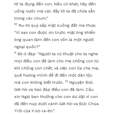
tớ ta đụng đến con. Nếu có khát, hãy đến
uống nước mà các đầy tớ ta đã chứa sẵn
trong các chum.”
10
Ru-tơ quỳ sấp mặt xuống đất mà thưa:
“Vì sao con được ơn trước mặt ông khiến
ông quan tâm đến con vốn là một người
ngoại quốc?”
11
Bô-ô đáp: “Người ta có thuật cho ta nghe
mọi điều con đã làm cho mẹ chồng con từ
khi chồng con chết, và việc con lìa cha mẹ,
quê hương mình để đi đến một dân tộc
12
mà con không biết trước.
Nguyện Đức
Giê-hô-va báo đáp điều con đã làm. Cầu
xin Ngài ban thưởng cho con dư dật vì con
đã đến núp dưới cánh Giê-hô-va Đức Chúa
Trời của Y-sơ-ra-ên.”