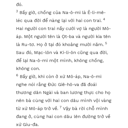
đó.
3
Bấy giờ, chồng của Na-ô-mi là Ê-li-mê-
4
léc qua đời để nàng lại với hai con trai.
Hai người con trai nầy cưới vợ là người Mô-
áp. Một người tên là Ọt-ba và người kia tên
5
là Ru-tơ. Họ ở tại đó khoảng mười năm.
Sau đó, Mạc-lôn và Ki-li-ôn cũng qua đời,
để lại Na-ô-mi một mình, không chồng,
không con.
6
Bấy giờ, khi còn ở xứ Mô-áp, Na-ô-mi
nghe nói rằng Đức Giê-hô-va đã đoái
thương dân Ngài và ban lương thực cho họ
nên bà cùng với hai con dâu mình vội vàng
7
từ xứ Mô-áp trở về.
Vậy bà rời chỗ mình
đang ở, cùng hai con dâu lên đường trở về
xứ Giu-đa.