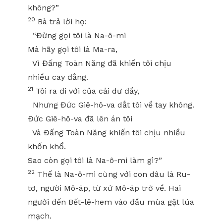
không?”
20
Bà trả lời họ:
“Đừng gọi tôi là Na-ô-mi
Mà hãy gọi tôi là Ma-ra,
Vì Đấng Toàn Năng đã khiến tôi chịu
nhiều cay đắng.
21
Tôi ra đi với của cải dư đầy,
Nhưng Đức Giê-hô-va dắt tôi về tay không.
Đức Giê-hô-va đã lên án tôi
Và Đấng Toàn Năng khiến tôi chịu nhiều
khốn khổ.
Sao còn gọi tôi là Na-ô-mi làm gì?”
22
Thế là Na-ô-mi cùng với con dâu là Ru-
tơ, người Mô-áp, từ xứ Mô-áp trở về. Hai
người đến Bết-lê-hem vào đầu mùa gặt lúa
mạch.