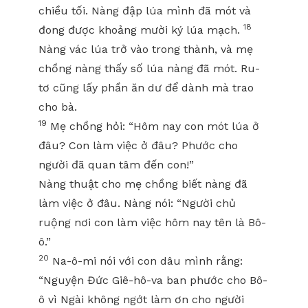
chiều tối. Nàng đập lúa mình đã mót và
18
đong được khoảng mười ký lúa mạch.
Nàng vác lúa trở vào trong thành, và mẹ
chồng nàng thấy số lúa nàng đã mót. Ru-
tơ cũng lấy phần ăn dư để dành mà trao
cho bà.
19
Mẹ chồng hỏi: “Hôm nay con mót lúa ở
đâu? Con làm việc ở đâu? Phước cho
người đã quan tâm đến con!”
Nàng thuật cho mẹ chồng biết nàng đã
làm việc ở đâu. Nàng nói: “Người chủ
ruộng nơi con làm việc hôm nay tên là Bô-
ô.”
20
Na-ô-mi nói với con dâu mình rằng:
“Nguyện Đức Giê-hô-va ban phước cho Bô-
ô vì Ngài không ngớt làm ơn cho người