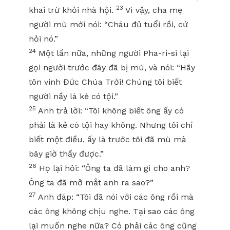
23
khai trừ khỏi nhà hội.
Vì vậy, cha mẹ
người mù mới nói: “Cháu đủ tuổi rồi, cứ
hỏi nó.”
24
Một lần nữa, những người Pha-ri-si lại
gọi người trước đây đã bị mù, và nói: “Hãy
tôn vinh Đức Chúa Trời! Chúng tôi biết
người nầy là kẻ có tội.”
25
Anh trả lời: “Tôi không biết ông ấy có
phải là kẻ có tội hay không. Nhưng tôi chỉ
biết một điều, ấy là trước tôi đã mù mà
bây giờ thấy được.”
26
Họ lại hỏi: “Ông ta đã làm gì cho anh?
Ông ta đã mở mắt anh ra sao?”
27
Anh đáp: “Tôi đã nói với các ông rồi mà
các ông không chịu nghe. Tại sao các ông
lại muốn nghe nữa? Có phải các ông cũng