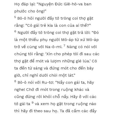
Họ đáp lại: “Nguyện Đức Giê-hô-va ban
phước cho ông!”
5
Bô-ô hỏi người đầy tớ trông coi thợ gặt
rằng: “Cô gái trẻ kia là con của ai thế?”
6
Người đầy tớ trông coi thợ gặt trả lời: “Đó
là một thiếu phụ người Mô-áp từ xứ Mô-áp
7
trở về cùng với Na-ô-mi.
Nàng có nói với
chúng tôi rằng: ‘Xin cho phép tôi đi sau các
thợ gặt để mót và lượm những gié lúa.’ Cô
ta đến từ sáng và đứng mót cho đến bây
giờ, chỉ nghỉ dưới chòi một lát.”
8
Bô-ô nói với Ru-tơ: “Nầy con gái ta, hãy
nghe! Chớ đi mót trong ruộng khác và
cũng đừng rời khỏi chỗ nầy. Hãy ở với các
9
tớ gái ta
và xem họ gặt trong ruộng nào
thì hãy đi theo sau họ. Ta đã cấm các đầy