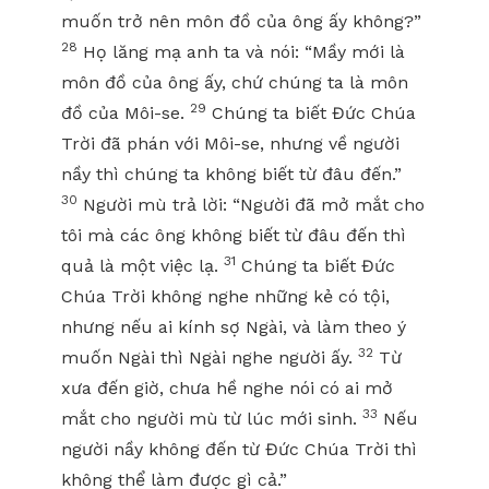
muốn trở nên môn đồ của ông ấy không?”
28
Họ lăng mạ anh ta và nói: “Mầy mới là
môn đồ của ông ấy, chứ chúng ta là môn
29
đồ của Môi-se.
Chúng ta biết Đức Chúa
Trời đã phán với Môi-se, nhưng về người
nầy thì chúng ta không biết từ đâu đến.”
30
Người mù trả lời: “Người đã mở mắt cho
tôi mà các ông không biết từ đâu đến thì
31
quả là một việc lạ.
Chúng ta biết Đức
Chúa Trời không nghe những kẻ có tội,
nhưng nếu ai kính sợ Ngài, và làm theo ý
32
muốn Ngài thì Ngài nghe người ấy.
Từ
xưa đến giờ, chưa hề nghe nói có ai mở
33
mắt cho người mù từ lúc mới sinh.
Nếu
người nầy không đến từ Đức Chúa Trời thì
không thể làm được gì cả.”