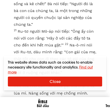
sống và kẻ chết!” Bà nói tiếp: “Người đó là
bà con của chúng ta, là một trong những
người có quyền chuộc lại sản nghiệp của
chúng ta.”
21
Ru-tơ người Mô-áp nói tiếp: “Ông ấy còn
nói với con rằng: ‘Hãy ở với các đầy tớ ta
22
cho đến khi hết mùa gặt.’”
Na-ô-mi nói
với Ru-tơ, dâu mình rằng: “Con gái của mẹ,
thật tốt cho con đi theo các tớ gái của ông
This website stores data such as cookies to enable
ấy, vì không chừng con sẽ gặp rắc rối nếu
necessary site functionality and analytics.
Find out
more
mót ở ruộng người khác.”
23
Vậy Ru-tơ ở với các tớ gái của Bô-ô để
Close
mót lúa cho đến hết mùa gặt lúa mạch và
lúa mì. Nàng sống với mẹ chồng mình.
Bình luận
Bắt đầu
Tr
Kể câu chuyện của bạn một cách khiêm