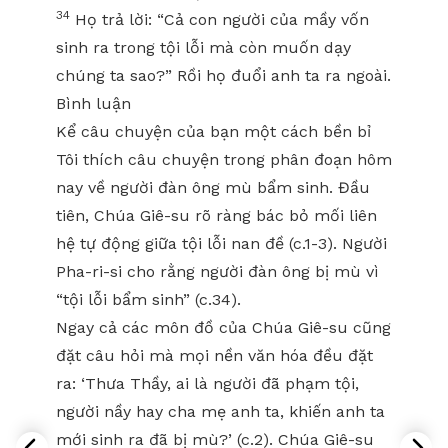
34
Họ trả lời: “Cả con người của mầy vốn
sinh ra trong tội lỗi mà còn muốn dạy
chúng ta sao?” Rồi họ đuổi anh ta ra ngoài.
Bình luận
Kể câu chuyện của bạn một cách bền bỉ
Tôi thích câu chuyện trong phân đoạn hôm
nay về người đàn ông mù bẩm sinh. Đầu
tiên, Chúa Giê-su rõ ràng bác bỏ mối liên
hệ tự động giữa tội lỗi nan đề (c.1-3). Người
Pha-ri-si cho rằng người đàn ông bị mù vì
“tội lỗi bẩm sinh” (c.34).
Ngay cả các môn đồ của Chúa Giê-su cũng
đặt câu hỏi mà mọi nền văn hóa đều đặt
ra: ‘Thưa Thầy, ai là người đã phạm tội,
người nầy hay cha mẹ anh ta, khiến anh ta
mới sinh ra đã bị mù?’ (c.2). Chúa Giê-su