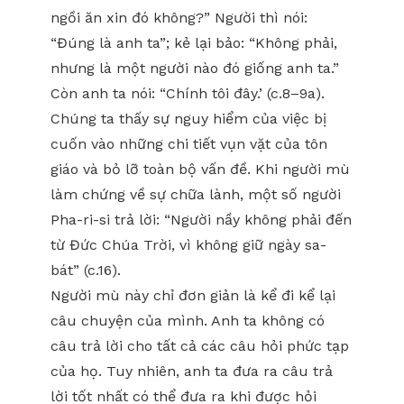
ngồi ăn xin đó không?” Người thì nói:
“Đúng là anh ta”; kẻ lại bảo: “Không phải,
nhưng là một người nào đó giống anh ta.”
Còn anh ta nói: “Chính tôi đây.’ (c.8–9a).
Chúng ta thấy sự nguy hiểm của việc bị
cuốn vào những chi tiết vụn vặt của tôn
giáo và bỏ lỡ toàn bộ vấn đề. Khi người mù
làm chứng về sự chữa lành, một số người
Pha-ri-si trả lời: “Người nầy không phải đến
từ Đức Chúa Trời, vì không giữ ngày sa-
bát” (c.16).
Người mù này chỉ đơn giản là kể đi kể lại
câu chuyện của mình. Anh ta không có
câu trả lời cho tất cả các câu hỏi phức tạp
của họ. Tuy nhiên, anh ta đưa ra câu trả
lời tốt nhất có thể đưa ra khi được hỏi