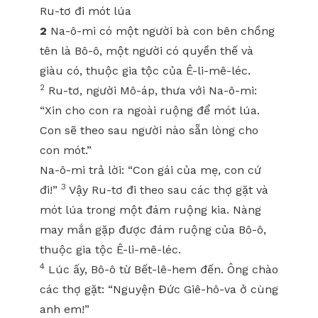
Ru-tơ đi mót lúa
2
Na-ô-mi có một người bà con bên chồng
tên là Bô-ô, một người có quyền thế và
giàu có, thuộc gia tộc của Ê-li-mê-léc.
2
Ru-tơ, người Mô-áp, thưa với Na-ô-mi:
“Xin cho con ra ngoài ruộng để mót lúa.
Con sẽ theo sau người nào sẵn lòng cho
con mót.”
Na-ô-mi trả lời: “Con gái của mẹ, con cứ
3
đi!”
Vậy Ru-tơ đi theo sau các thợ gặt và
mót lúa trong một đám ruộng kia. Nàng
may mắn gặp được đám ruộng của Bô-ô,
thuộc gia tộc Ê-li-mê-léc.
4
Lúc ấy, Bô-ô từ Bết-lê-hem đến. Ông chào
các thợ gặt: “Nguyện Đức Giê-hô-va ở cùng
anh em!”