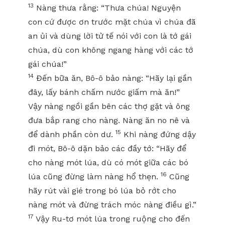
13
Nàng thưa rằng: “Thưa chúa! Nguyện
con cứ được ơn trước mặt chúa vì chúa đã
an ủi và dùng lời tử tế nói với con là tớ gái
chúa, dù con không ngang hàng với các tớ
gái chúa!”
14
Đến bữa ăn, Bô-ô bảo nàng: “Hãy lại gần
đây, lấy bánh chấm nước giấm mà ăn!”
Vậy nàng ngồi gần bên các thợ gặt và ông
đưa bắp rang cho nàng. Nàng ăn no nê và
15
để dành phần còn dư.
Khi nàng đứng dậy
đi mót, Bô-ô dặn bảo các đầy tớ: “Hãy để
cho nàng mót lúa, dù có mót giữa các bó
16
lúa cũng đừng làm nàng hổ thẹn.
Cũng
hãy rút vài gié trong bó lúa bỏ rớt cho
nàng mót và đừng trách móc nàng điều gì.”
17
Vậy Ru-tơ mót lúa trong ruộng cho đến