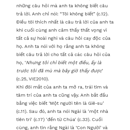
những câu hỏi mà anh ta không biết câu
trả lời. Anh chỉ nói: “Tôi không biết” (c.12).
Điều tôi thích nhất là câu trả lời của anh ta
khi cuối cùng anh cảm thấy thất vọng vì
tất cả sự hoài nghi và câu hỏi cay độc của
họ. Anh ta nói với họ rằng anh ta không
biết câu trả lời cho tất cả các câu hỏi của
họ, ‘
Nhưng tôi chỉ biết một điều, ấy là
trước tôi đã mù mà bây giờ thấy được
’
(c.25, VIE2010).
Khi đôi mắt của anh ta mở ra, trái tim và
tâm trí của anh ta cũng vậy. Anh bắt đầu
bằng việc biết ‘Một người tên là Giê-su’
(c.11). Sau đó, anh ta nói Ngài là 'một nhà
tiên tri' (c.17) 'đến từ Chúa' (c.33). Cuối
cùng, anh tin rằng Ngài là ‘Con Người’ và