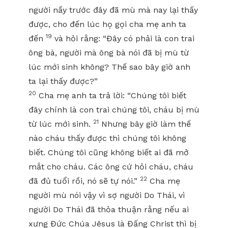
người nầy trước đây đã mù mà nay lại thấy
được, cho đến lúc họ gọi cha mẹ anh ta
19
đến
và hỏi rằng: “Đây có phải là con trai
ông bà, người mà ông bà nói đã bị mù từ
lúc mới sinh không? Thế sao bây giờ anh
ta lại thấy được?”
20
Cha mẹ anh ta trả lời: “Chúng tôi biết
đây chính là con trai chúng tôi, cháu bị mù
21
từ lúc mới sinh.
Nhưng bây giờ làm thế
nào cháu thấy được thì chúng tôi không
biết. Chúng tôi cũng không biết ai đã mở
mắt cho cháu. Các ông cứ hỏi cháu, cháu
22
đã đủ tuổi rồi, nó sẽ tự nói.”
Cha mẹ
người mù nói vậy vì sợ người Do Thái, vì
người Do Thái đã thỏa thuận rằng nếu ai
xưng Đức Chúa Jêsus là Đấng Christ thì bị