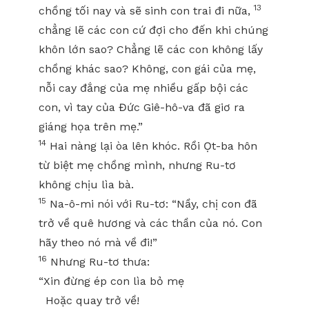
13
chồng tối nay và sẽ sinh con trai đi nữa,
chẳng lẽ các con cứ đợi cho đến khi chúng
khôn lớn sao? Chẳng lẽ các con không lấy
chồng khác sao? Không, con gái của mẹ,
nỗi cay đắng của mẹ nhiều gấp bội các
con, vì tay của Đức Giê-hô-va đã giơ ra
giáng họa trên mẹ.”
14
Hai nàng lại òa lên khóc. Rồi Ọt-ba hôn
từ biệt mẹ chồng mình, nhưng Ru-tơ
không chịu lìa bà.
15
Na-ô-mi nói với Ru-tơ: “Nầy, chị con đã
trở về quê hương và các thần của nó. Con
hãy theo nó mà về đi!”
16
Nhưng Ru-tơ thưa:
“Xin đừng ép con lìa bỏ mẹ
Hoặc quay trở về!