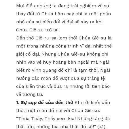
Mọi điều chúng ta đang trải nghiệm về sự
thay đổi từ Chúa hôm nay chỉ là một phần
nhỏ của sự biến đổi vĩ đại sẽ xảy ra khi
Chúa Giê-su trở lại.
Đền thờ Giê-ru-sa-lem thời Chúa Giê-su là
một trong những công trình vĩ đại nhất thế
giới cổ đại. Nhưng Chúa Giê-su không chỉ
nhìn vào vẻ huy hoàng bên ngoài mà Ngài
biết rõ vinh quang đó chỉ là tạm thời. Ngài
hướng các môn đồ vượt qua sự tráng lệ
của kiến trúc và đưa ra những lời tiên báo
về tương lai.
1. Sự sụp đổ của đền thờ
Khi rời khỏi đền
thờ, một môn đồ nói với Chúa Giê-su:
“Thưa Thầy, Thầy xem kìa! Những tảng đá
thật lớn, những tòa nhà thật đồ sộ!” (c.1).