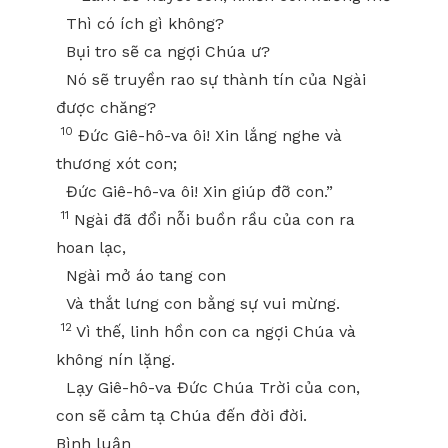
Thì có ích gì không?
Bụi tro sẽ ca ngợi Chúa ư?
Nó sẽ truyền rao sự thành tín của Ngài
được chăng?
10
Đức Giê-hô-va ôi! Xin lắng nghe và
thương xót con;
Đức Giê-hô-va ôi! Xin giúp đỡ con.”
11
Ngài đã đổi nỗi buồn rầu của con ra
hoan lạc,
Ngài mở áo tang con
Và thắt lưng con bằng sự vui mừng.
12
Vì thế, linh hồn con ca ngợi Chúa và
không nín lặng.
Lạy Giê-hô-va Đức Chúa Trời của con,
con sẽ cảm tạ Chúa đến đời đời.
Bình luận