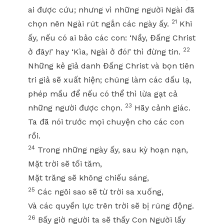
ai được cứu; nhưng vì những người Ngài đã
21
chọn nên Ngài rút ngắn các ngày ấy.
Khi
ấy, nếu có ai bảo các con: ‘Nầy, Đấng Christ
22
ở đây!’ hay ‘Kìa, Ngài ở đó!’ thì đừng tin.
Những kẻ giả danh Đấng Christ và bọn tiên
tri giả sẽ xuất hiện; chúng làm các dấu lạ,
phép mầu để nếu có thể thì lừa gạt cả
23
những người được chọn.
Hãy cảnh giác.
Ta đã nói trước mọi chuyện cho các con
rồi.
24
Trong những ngày ấy, sau kỳ hoạn nạn,
Mặt trời sẽ tối tăm,
Mặt trăng sẽ không chiếu sáng,
25
Các ngôi sao sẽ từ trời sa xuống,
Và các quyền lực trên trời sẽ bị rúng động.
26
Bấy giờ người ta sẽ thấy Con Người lấy