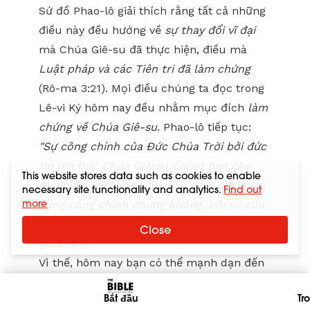
Sứ đồ Phao-lô giải thích rằng tất cả những
điều này đều hướng về
sự thay đổi vĩ đại
mà Chúa Giê-su đã thực hiện, điều mà
Luật pháp và các Tiên tri đã làm chứng
(Rô-ma 3:21). Mọi điều chúng ta đọc trong
Lê-vi Ký hôm nay đều nhằm mục đích
làm
chứng về Chúa Giê-su
. Phao-lô tiếp tục:
"Sự công chính của Đức Chúa Trời bởi đức
tin nơi Đức Chúa Giê-su Christ ban cho
This website stores data such as cookies to enable
mọi người tin... Nhờ ân điển Ngài mà được
necessary site functionality and analytics.
Find out
more
xưng công chính nhưng không, bởi sự cứu
chuộc trong Đức Chúa Giê-su Christ"
Close
(c.22–24).
Vì thế, hôm nay bạn có thể mạnh dạn đến
gần Đức Chúa Trời. Trong Lê-vi Ký, chúng
Bắt đầu
Tr
ta đọc thấy sự thanh tẩy diễn ra qua nước