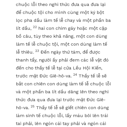
chuộc lỗi theo nghi thức đưa qua đưa lại
để chuộc tội cho mình cùng một ký bột
lọc pha dầu làm tế lễ chay và một phần ba
22
lít dầu,
hai con chim gáy hoặc một cặp
bồ câu, tùy theo khả năng, một con dùng
làm tế lễ chuộc tội, một con dùng làm tế
23
lễ thiêu.
Đến ngày thứ tám, để được
thanh tẩy, người ấy phải đem các lễ vật đó
đến cho thầy tế lễ tại cửa Lều Hội Kiến,
24
trước mặt Đức Giê-hô-va.
Thầy tế lễ sẽ
bắt con chiên con dùng làm tế lễ chuộc lỗi
và một phần ba lít dầu dâng lên theo nghi
thức đưa qua đưa lại trước mặt Đức Giê-
25
hô-va.
Thầy tế lễ sẽ giết chiên con dùng
làm sinh tế chuộc lỗi, lấy máu bôi lên trái
tai phải, lên ngón cái tay phải và ngón cái