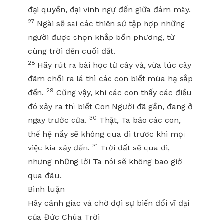
đại quyền, đại vinh ngự đến giữa đám mây.
27
Ngài sẽ sai các thiên sứ tập hợp những
người được chọn khắp bốn phương, từ
cùng trời đến cuối đất.
28
Hãy rút ra bài học từ cây vả, vừa lúc cây
đâm chồi ra lá thì các con biết mùa hạ sắp
29
đến.
Cũng vậy, khi các con thấy các điều
đó xảy ra thì biết Con Người đã gần, đang ở
30
ngay trước cửa.
Thật, Ta bảo các con,
thế hệ nầy sẽ không qua đi trước khi mọi
31
việc kia xảy đến.
Trời đất sẽ qua đi,
nhưng những lời Ta nói sẽ không bao giờ
qua đâu.
Bình luận
Hãy cảnh giác và chờ đợi sự biến đổi vĩ đại
của Đức Chúa Trời