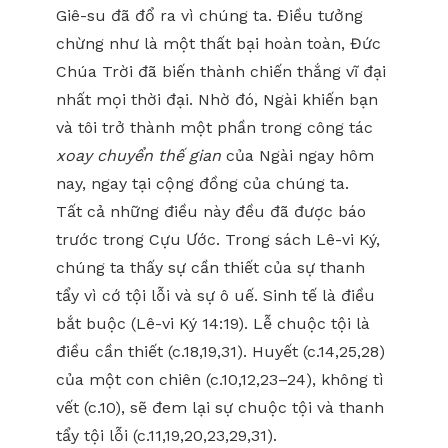
Giê-su đã đổ ra vì chúng ta. Điều tưởng
chừng như là một thất bại hoàn toàn, Đức
Chúa Trời đã biến thành chiến thắng vĩ đại
nhất mọi thời đại. Nhờ đó, Ngài khiến bạn
và tôi trở thành một phần trong công tác
xoay chuyển thế gian
của Ngài ngay hôm
nay, ngay tại cộng đồng của chúng ta.
Tất cả những điều này đều đã được báo
trước trong Cựu Ước. Trong sách Lê-vi Ký,
chúng ta thấy sự cần thiết của sự thanh
tẩy vì cớ tội lỗi và sự ô uế. Sinh tế là điều
bắt buộc (Lê-vi Ký 14:19). Lễ chuộc tội là
điều cần thiết (c.18,19,31). Huyết (c.14,25,28)
của một con chiên (c.10,12,23–24), không tì
vết (c.10), sẽ đem lại sự chuộc tội và thanh
tẩy tội lỗi (c.11,19,20,23,29,31).