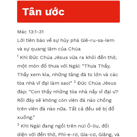
Tân ước
Mác 13:1-31
Lời tiên báo về sự hủy phá Giê-ru-sa-lem
và sự quang lâm của Chúa
1
Khi Đức Chúa Jêsus vừa ra khỏi đền thờ,
một môn đồ thưa với Ngài: “Thưa Thầy,
Thầy xem kìa, những tảng đá to lớn và các
2
tòa nhà vĩ đại làm sao!”
Đức Chúa Jêsus
đáp: “Con thấy những tòa nhà nầy vĩ đại ư?
Rồi đây sẽ không còn viên đá nào chồng
trên viên đá nào nữa. Tất cả đều sẽ bị đổ
xuống.”
3
Khi Ngài đang ngồi trên núi Ô-liu, đối
diện với đền thờ, Phi-e-rơ, Gia-cơ, Giăng, và