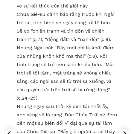
về sự kết thúc của thế giới này.
Chúa Giê-su cảnh báo rằng trước khi Ngài
trở lại, tình hình sẽ ngày càng tồi tệ hơn.
Sẽ có “chiến tranh và tin đồn về chiến
tranh” (c.7), “động đất” và “nạn đói” (c.8).
Nhưng Ngài nói: “Đây mới chỉ là khởi điểm
của những khốn khổ mà thôi” (c.8). Rồi
tình trạng sẽ trở nên kinh khiếp hơn: “Mặt
trời sẽ tối tăm, mặt trăng sẽ không chiếu
sáng, các ngôi sao sẽ từ trời sa xuống, và
các quyền lực trên trời sẽ bị rúng động”
(c.24–25).
Nhưng ngay sau thời kỳ đen tối nhất ấy,
ánh sáng sẽ ló rạng. Đức Chúa Trời sẽ đem
đến một sự biến đổi vĩ đại qua sự tái lâm
của Chúa Giê-su: “Bấy giờ người ta sẽ thấy