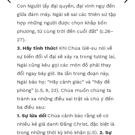
Con Người lấy đại quyền, đại vinh ngự đến
giữa đám mây. Ngài sẽ sai các thiên sứ tập
hợp những người được chọn khắp bốn
phương, từ cùng trời đến cuối đất” (c.26–
27).
3. Hãy tỉnh thức!
Khi Chúa Giê-su nói về
sự biến đổi vĩ đại sẽ xảy ra trong tương lai,
Ngài cũng kêu gọi các môn đồ phải thay
đổi ngay bây giờ. Ba lần trong đoạn này,
Ngài bảo họ: “Hãy cảnh giác” và “hãy đề
phòng” (c.5, 9, 23). Chúa muốn chúng ta
tránh xa những điều sai trật và chú ý đến
ba điều sau:
1. Sự lừa dối
Chúa cảnh báo rằng sẽ có
nhiều kẻ giả danh Đấng Christ, đặc biệt là
trong những thời kỳ khó khăn (c.5).
2. Sự