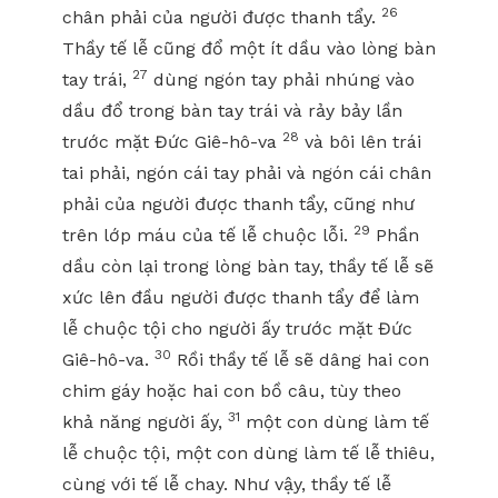
26
chân phải của người được thanh tẩy.
Thầy tế lễ cũng đổ một ít dầu vào lòng bàn
27
tay trái,
dùng ngón tay phải nhúng vào
dầu đổ trong bàn tay trái và rảy bảy lần
28
trước mặt Đức Giê-hô-va
và bôi lên trái
tai phải, ngón cái tay phải và ngón cái chân
phải của người được thanh tẩy, cũng như
29
trên lớp máu của tế lễ chuộc lỗi.
Phần
dầu còn lại trong lòng bàn tay, thầy tế lễ sẽ
xức lên đầu người được thanh tẩy để làm
lễ chuộc tội cho người ấy trước mặt Đức
30
Giê-hô-va.
Rồi thầy tế lễ sẽ dâng hai con
chim gáy hoặc hai con bồ câu, tùy theo
31
khả năng người ấy,
một con dùng làm tế
lễ chuộc tội, một con dùng làm tế lễ thiêu,
cùng với tế lễ chay. Như vậy, thầy tế lễ