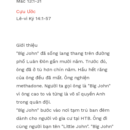
Mác 13:1-31
Cựu Ước
Lê-vi Ký 14:1-57
Giới thiệu
"Big John" đã sống lang thang trên đường
phố Luân Đôn gần mười năm. Trước đó,
ông đã ở tù hơn chín năm. Hầu hết răng
của ông đều đã mất. Ông nghiện
methadone. Người ta gọi ông là "Big John"
vì ông cao to và từng là võ sĩ quyền Anh
trong quân đội.
"Big John" bước vào nơi tạm trú ban đêm
dành cho người vô gia cư tại HTB. Ông đi
cùng người bạn tên "Little John". "Big John"