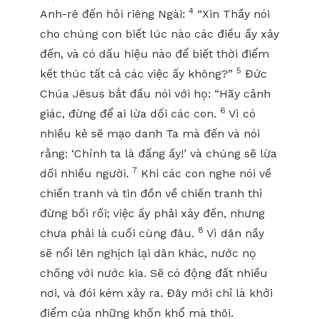
4
Anh-rê đến hỏi riêng Ngài:
“Xin Thầy nói
cho chúng con biết lúc nào các điều ấy xảy
đến, và có dấu hiệu nào để biết thời điểm
5
kết thúc tất cả các việc ấy không?”
Đức
Chúa Jêsus bắt đầu nói với họ: “Hãy cảnh
6
giác, đừng để ai lừa dối các con.
Vì có
nhiều kẻ sẽ mạo danh Ta mà đến và nói
rằng: ‘Chính ta là đấng ấy!’ và chúng sẽ lừa
7
dối nhiều người.
Khi các con nghe nói về
chiến tranh và tin đồn về chiến tranh thì
đừng bối rối; việc ấy phải xảy đến, nhưng
8
chưa phải là cuối cùng đâu.
Vì dân nầy
sẽ nổi lên nghịch lại dân khác, nước nọ
chống với nước kia. Sẽ có động đất nhiều
nơi, và đói kém xảy ra. Đây mới chỉ là khởi
điểm của những khốn khổ mà thôi.