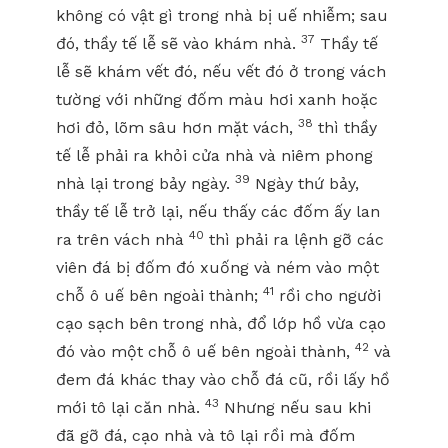
không có vật gì trong nhà bị uế nhiễm; sau
37
đó, thầy tế lễ sẽ vào khám nhà.
Thầy tế
lễ sẽ khám vết đó, nếu vết đó ở trong vách
tường với những đốm màu hơi xanh hoặc
38
hơi đỏ, lõm sâu hơn mặt vách,
thì thầy
tế lễ phải ra khỏi cửa nhà và niêm phong
39
nhà lại trong bảy ngày.
Ngày thứ bảy,
thầy tế lễ trở lại, nếu thấy các đốm ấy lan
40
ra trên vách nhà
thì phải ra lệnh gỡ các
viên đá bị đốm đó xuống và ném vào một
41
chỗ ô uế bên ngoài thành;
rồi cho người
cạo sạch bên trong nhà, đổ lớp hồ vừa cạo
42
đó vào một chỗ ô uế bên ngoài thành,
và
đem đá khác thay vào chỗ đá cũ, rồi lấy hồ
43
mới tô lại căn nhà.
Nhưng nếu sau khi
đã gỡ đá, cạo nhà và tô lại rồi mà đốm