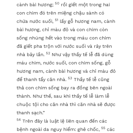
50
cành bài hương;
rồi giết một trong hai
con chim đó trên miệng chậu sành có
51
chứa nước suối,
lấy gỗ hương nam, cành
bài hương, chỉ màu đỏ và con chim còn
sống nhúng hết vào trong máu con chim
đã giết pha trộn với nước suối và rảy trên
52
nhà bảy lần.
Như vậy thầy tế lễ đã dùng
máu chim, nước suối, con chim sống, gỗ
hương nam, cành bài hương và chỉ màu đỏ
53
để thanh tẩy căn nhà.
Thầy tế lễ cũng
thả con chim sống bay ra đồng bên ngoài
thành. Như thế, sau khi thầy tế lễ làm lễ
chuộc tội cho căn nhà thì căn nhà sẽ được
thanh sạch.”
54
Trên đây là luật lệ liên quan đến các
55
bệnh ngoài da nguy hiểm: ghẻ chốc,
các