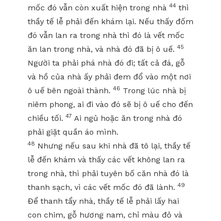
44
mốc đó vẫn còn xuất hiện trong nhà
thì
thầy tế lễ phải đến khám lại. Nếu thấy đốm
đó vẫn lan ra trong nhà thì đó là vết mốc
45
ăn lan trong nhà, và nhà đó đã bị ô uế.
Người ta phải phá nhà đó đi; tất cả đá, gỗ
và hồ của nhà ấy phải đem đổ vào một nơi
46
ô uế bên ngoài thành.
Trong lúc nhà bị
niêm phong, ai đi vào đó sẽ bị ô uế cho đến
47
chiều tối.
Ai ngủ hoặc ăn trong nhà đó
phải giặt quần áo mình.
48
Nhưng nếu sau khi nhà đã tô lại, thầy tế
lễ đến khám và thấy các vết không lan ra
trong nhà, thì phải tuyên bố căn nhà đó là
49
thanh sạch, vì các vết mốc đó đã lành.
Để thanh tẩy nhà, thầy tế lễ phải lấy hai
con chim, gỗ hương nam, chỉ màu đỏ và