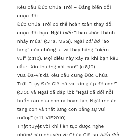
Kêu cầu Đức Chúa Trời – Đấng biến đổi
cuộc đời
Đức Chúa Trời có thể hoàn toàn thay đổi
cuộc đời bạn. Ngài
biến
“than khóc thành
nhảy múa” (c.11a, MSG). Ngài
cởi bỏ
“áo
tang” của chúng ta và thay bằng “niềm
vui” (c.11b). Mọi điều này xảy ra khi bạn kêu
cầu: “Xin thương xót con!” (c.8,10).
Vua Đa-vít đã kêu cầu cùng Đức Chúa
Trời: “Lạy Đức Giê-hô-va, xin giúp đỡ con!”
(c.10). Và Ngài đã đáp lời: “Ngài đã đổi nỗi
buồn rầu của con ra hoan lạc, Ngài mở áo
tang con và thắt lưng con bằng sự vui
mừng” (c.11, VIE2010).
Thật tuyệt vời khi liên tục được nghe
những câu chuyện về Chúa Giê-su
biến đổi