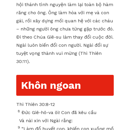
hội thánh tình nguyện làm lại toàn bộ hàm
răng cho ông. Ông làm hòa với mẹ và con
gái, rồi xây dựng mối quan hệ với các cháu
– những người ông chưa từng gặp trước đó.
Đi theo Chúa Giê-su làm thay đổi cuộc đời.
Ngài luôn biến đổi con người. Ngài đổi sự
tuyệt vọng thành vui mừng (Thi Thiên
30:11).
Khôn ngoan
Thi Thiên 30:8-12
8
Đức Giê-hô-va ôi! Con đã kêu cầu
Và nài xin với Ngài rằng:
9
“Làm đổ huyết con, khiến con xuống mồ