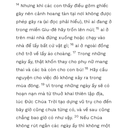
14
Nhưng khi các con thấy điều gớm ghiếc
gây nên cảnh hoang tàn tại nơi không được
phép gây ra (ai đọc phải hiểu), thì ai đang ở
15
trong miền Giu-đê hãy trốn lên núi;
ai ở
trên mái nhà đừng xuống hoặc chạy vào
16
nhà để lấy bất cứ vật gì;
ai ở ngoài đồng
17
chớ trở về lấy áo choàng.
Trong những
ngày ấy, thật khốn thay cho phụ nữ mang
18
thai và các bà còn cho con bú!
Hãy cầu
nguyện cho việc đó không xảy ra trong
19
mùa đông.
Vì trong những ngày ấy sẽ có
hoạn nạn mà từ thuở khai thiên lập địa,
lúc Đức Chúa Trời tạo dựng vũ trụ cho đến
bây giờ cũng chưa từng có, và về sau cũng
20
chẳng bao giờ có như vậy.
Nếu Chúa
không rút ngắn các ngày ấy thì không một