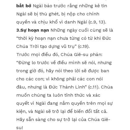
bắt bớ
Ngài báo trước rằng những kẻ tin
Ngài sẽ bị thù ghét, bị nộp cho chính
quyền và chịu khổ vì danh Ngài (c.9, 13).
3.Sự hoạn nạn
Những ngày cuối cùng sẽ là
“thời kỳ hoạn nạn chưa từng có từ khi Đức
Chúa Trời tạo dựng vũ trụ” (c.19).
Trước mọi điều đó, Chúa Giê-su phán:
“Đừng lo trước về điều mình sẽ nói, nhưng
trong giờ đó, hãy nói theo lời sẽ được ban
cho các con; vì không phải các con nói
đâu, nhưng là Đức Thánh Linh” (c.11). Chúa
muốn chúng ta luôn tỉnh thức và xác
quyết vì Ngài đang nắm quyền trên mọi sự
kiện, và Ngài sẽ trở lại để biến đổi tất cả.
Hãy sẵn sàng cho sự trở lại của Chúa Giê-
su!