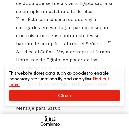
de Judá que se fue a vivir a Egipto sabrá si
se cumple mi palabra o la de ellos.’
29
» ”Ésta será la señal de que voy a
castigarlos en este lugar, para que sepan
que mis amenazas contra ustedes se
30
habrán de cumplir —afirma el Señor —.
Así dice el Señor: ‘Voy a entregar al faraón
Hofra, rey de Egipto, en poder de los
enemigos que atentan contra su vida, tal
This website stores data such as cookies to enable
como entregué a Sedequías, rey de Judá,
necessary site functionality and analytics.
Find out
en poder de su enemigo Nabucodonosor,
more
rey de Babilonia, que atentaba contra su
Close
vida.’” »
Mensaje para Baruc
45
Ésta es la palabra que el profeta
Jeremías le comunicó a Baruc hijo de
Comienzo