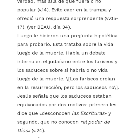
verdad, más allá de que fuera o no
popular (v.14). Evitó caer en la trampa y
ofreció una respuesta sorprendente (vv.15-
17). (ver BEAU, día 34).
Luego le hicieron una pregunta hipotética
para probarlo. Esta trataba sobre la vida
luego de la muerte. Había un debate
interno en el judaísmo entre los fariseos y
los saduceos sobre si habría o no vida
luego de la muerte. \[Los fariseos creían
en la resurrección, pero los saduceos no\].
Jesús señala que los saduceos estaban
equivocados por dos motivos: primero les
dice que «desconocen
las Escrituras
» y
segundo, que no conocen
«el poder de
Dios»
(v.24).