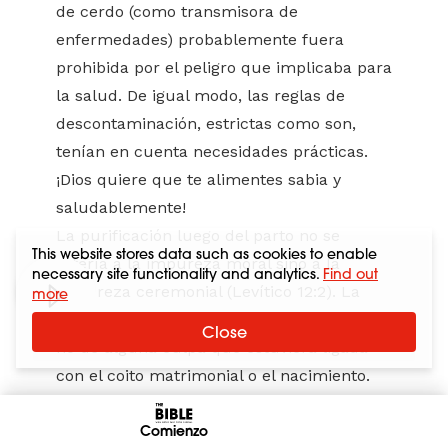
de cerdo (como transmisora de
enfermedades) probablemente fuera
prohibida por el peligro que implicaba para
la salud. De igual modo, las reglas de
descontaminación, estrictas como son,
tenían en cuenta necesidades prácticas.
¡Dios quiere que te alimentes sabia y
saludablemente!
La purificación luego del parto no se
This website stores data such as cookies to enable
refería a la impureza moral sino a la
necessary site functionality and analytics.
Find out
impureza ceremonial (Levítico 12:2). La
more
purificación era del «flujo de sangre» (v.7)
Close
no de alguna culpa que estuviera ligada
con el coito matrimonial o el nacimiento.
En realidad, todas aquellas regulaciones
pudieron haber sido de gran bendición
Comienzo