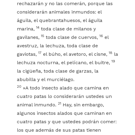
rechazarán y no las comerán, porque las
considerarán animales inmundos: el
águila, el quebrantahuesos, el águila
14
marina,
toda clase de milanos y
15
16
gavilanes,
toda clase de cuervos,
el
avestruz, la lechuza, toda clase de
17
18
gaviotas,
el búho, el avetoro, el cisne,
la
19
lechuza nocturna, el pelícano, el buitre,
la cigüeña, toda clase de garzas, la
abubilla y el murciélago.
20
»A todo insecto alado que camina en
cuatro patas lo considerarán ustedes un
21
animal inmundo.
Hay, sin embargo,
algunos insectos alados que caminan en
cuatro patas y que ustedes podrán comer:
los que además de sus patas tienen