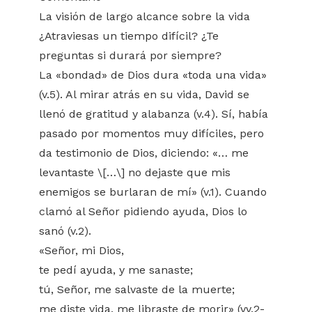
La visión de largo alcance sobre la vida
¿Atraviesas un tiempo difícil? ¿Te
preguntas si durará por siempre?
La «bondad» de Dios dura «toda una vida»
(v.5). Al mirar atrás en su vida, David se
llenó de gratitud y alabanza (v.4). Sí, había
pasado por momentos muy difíciles, pero
da testimonio de Dios, diciendo: «… me
levantaste \[…\] no dejaste que mis
enemigos se burlaran de mí» (v.1). Cuando
clamó al Señor pidiendo ayuda, Dios lo
sanó (v.2).
«Señor, mi Dios,
te pedí ayuda, y me sanaste;
tú, Señor, me salvaste de la muerte;
me diste vida, me libraste de morir» (vv.2-