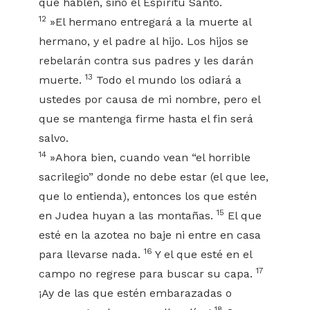
que hablen, sino el Espíritu Santo.
12
»El hermano entregará a la muerte al
hermano, y el padre al hijo. Los hijos se
rebelarán contra sus padres y les darán
13
muerte.
Todo el mundo los odiará a
ustedes por causa de mi nombre, pero el
que se mantenga firme hasta el fin será
salvo.
14
»Ahora bien, cuando vean “el horrible
sacrilegio” donde no debe estar (el que lee,
que lo entienda), entonces los que estén
15
en Judea huyan a las montañas.
El que
esté en la azotea no baje ni entre en casa
16
para llevarse nada.
Y el que esté en el
17
campo no regrese para buscar su capa.
¡Ay de las que estén embarazadas o
18