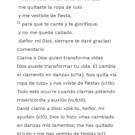
me quitaste la ropa de luto
y me vestiste de fiesta,
12
para que te cante y te glorifique,
y no me quede callado.
¡Señor mi Dios, siempre te daré gracias!
Comentario
Clama a Dios quien transforma vidas
Dios puede transformar tu vida. Él
cambia
el «lamento en danza» (v.11a). Nos quita «la
ropa de luto» y nos «viste de fiesta» (v.11b).
Todo esto ocurre cuando clamas pidiendo
misericordia y auxilio (vv.8,10).
David clamó a Dios: «¡Sé tú, Señor, mi
ayuda!» (v.10). Dios lo hizo: «Has cambiado
en danzas mis lamentos; me has quitado
el luto y me has vestido de fiesta» (v.11,