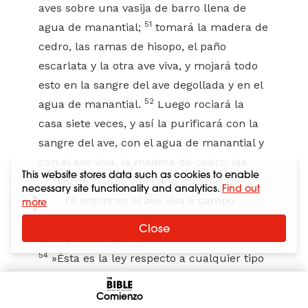
aves sobre una vasija de barro llena de
51
agua de manantial;
tomará la madera de
cedro, las ramas de hisopo, el paño
escarlata y la otra ave viva, y mojará todo
esto en la sangre del ave degollada y en el
52
agua de manantial.
Luego rociará la
casa siete veces, y así la purificará con la
sangre del ave, con el agua de manantial y
con el ave viva, la madera de cedro, las
This website stores data such as cookies to enable
53
ramas de hisopo y el paño escarlata.
necessary site functionality and analytics.
Find out
Soltará entonces el ave viva a campo
more
abierto. Así hará propiciación por la casa, y
Close
ésta quedará pura.
54
»Ésta es la ley respecto a cualquier tipo
55
de infección cutánea o de tiña,
o de
56
moho, ya sea en la ropa o en una casa,
Comienzo
o