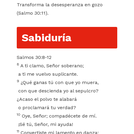
Transforma la desesperanza en gozo
(Salmo 30:11).
Sabiduría
Salmos 30:8-12
8
A ti clamo, Señor soberano;
a ti me vuelvo suplicante.
9
¿Qué ganas tú con que yo muera,
con que descienda yo al sepulcro?
¿Acaso el polvo te alabará
o proclamará tu verdad?
10
Oye, Señor; compadécete de mí.
¡Sé tú, Señor, mi ayuda!
11
Convertiste mi lamento en danza;