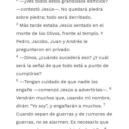
—¿Ves todos estos grandiosos edificios?
—contestó Jesús—. No quedará piedra
sobre piedra; todo será derribado.
3
Más tarde estaba Jesús sentado en el
monte de los Olivos, frente al templo. Y
Pedro, Jacobo, Juan y Andrés le
preguntaron en privado:
4
—Dinos, ¿cuándo sucederá eso? ¿Y cuál
será la señal de que todo está a punto de
cumplirse?
5
—Tengan cuidado de que nadie los
6
engañe —comenzó Jesús a advertirles—.
Vendrán muchos que, usando mi nombre,
7
dirán: “Yo soy”, y engañarán a muchos.
Cuando sepan de guerras y de rumores de
guerras, no se alarmen. Es necesario que
8