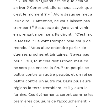
:
« Dis-nous : Quand est-ce que cela va
arriver ? Comment allons-nous savoir que
5
c’est le moment ? »
Alors Jésus se met à
leur dire : « Attention, ne vous laissez pas
6
tromper !
Beaucoup de gens vont venir
en prenant mon nom. Ils diront : “C’est moi
le Messie !” Ils vont tromper beaucoup de
7
monde.
Vous allez entendre parler de
guerres proches et lointaines. N’ayez pas
peur ! Oui, tout cela doit arriver, mais ce
8
ne sera pas encore la fin.
Un peuple se
battra contre un autre peuple, et un roi se
battra contre un autre roi. Dans plusieurs
régions la terre tremblera, et il y aura la
famine. Ces événements seront comme les
premières douleurs de l’accouchement. »