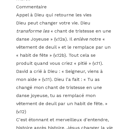
Commentaire
Appel à Dieu qui retourne les vies
Dieu peut changer votre vie. Dieu
transforme les
« chant de tristesse en une
danse Joyeuse » (v.12a). Il
enlève
notre «
vêtement de deuil » et le remplace par un
« habit de fête » (v.12b). Tout cela se
produit quand vous criez « pitié » (v.11).
David a crié à Dieu : « Seigneur, viens à
mon aide » (v.11). Dieu l'a fait : « Tu as
changé mon chant de tristesse en une
danse joyeuse, tu as remplacé mon
vêtement de deuil par un habit de fête. »
(v.12)
C'est étonnant et merveilleux d'entendre,
histoire après histoire, Jésus changer la
vie