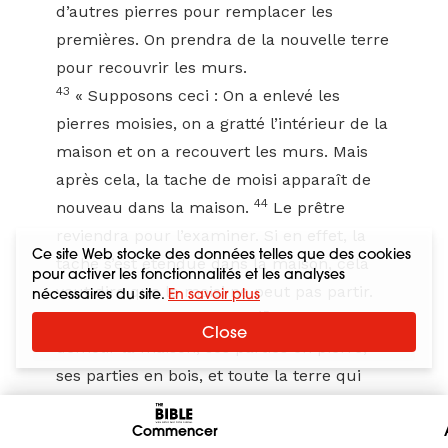
d’autres pierres pour remplacer les
premières. On prendra de la nouvelle terre
pour recouvrir les murs.
43
« Supposons ceci : On a enlevé les
pierres moisies, on a gratté l’intérieur de la
maison et on a recouvert les murs. Mais
après cela, la tache de moisi apparaît de
44
nouveau dans la maison.
Le prêtre
reviendra pour l’examiner. Si en effet, la
Ce site Web stocke des données telles que des cookies
tache s’est étendue dans la maison, cela
pour activer les fonctionnalités et les analyses
veut dire que le moisi ne peut pas partir.
nécessaires du site.
En savoir plus
45
Cette maison est impure.
Il faudra
Close
démolir la maison, ses parties en pierre,
ses parties en bois, et toute la terre qui
recouvrait les murs. On emportera tout en
dehors de la ville, dans un endroit impur.
Commencer