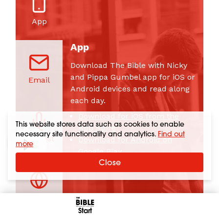
App
App
Download The Bible with Nicky
and Pippa Gumbel app for iOS or
Email
Android devices and read along
each day.
Download for iOS from the
This website stores data such as cookies to enable
App Store
necessary site functionality and analytics.
Find out
Podcast
Download for Android on
more
Google Play
Close
Website
Start