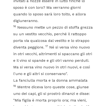
invitati a nozze essere in lutto finché lo
sposo è con loro? Ma verranno giorni
quando lo sposo sarà loro tolto, e allora
digiuneranno.
16
Nessuno mette un pezzo di stoffa grezza
su un vestito vecchio, perché il rattoppo
porta via qualcosa dal vestito e lo strappo
17
diventa peggiore.
Né si versa vino nuovo
in otri vecchi, altrimenti si spaccano gli otri
e il vino si spande e gli otri vanno perduti.
Ma si versa vino nuovo in otri nuovi, e così
l'uno e gli altri si conservano".
La fanciulla morta e la donna ammalata
18
Mentre diceva loro queste cose, giunse
uno dei capi, gli si prostrò dinanzi e disse:
"Mia figlia è morta proprio ora; ma vieni,