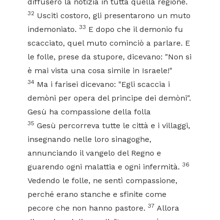
diffusero la notizia in tutta quella regione.
32
Usciti costoro, gli presentarono un muto
33
indemoniato.
E dopo che il demonio fu
scacciato, quel muto cominciò a parlare. E
le folle, prese da stupore, dicevano: "Non si
è mai vista una cosa simile in Israele!"
34
Ma i farisei dicevano: "Egli scaccia i
demòni per opera del principe dei demòni".
Gesù ha compassione della folla
35
Gesù percorreva tutte le città e i villaggi,
insegnando nelle loro sinagoghe,
annunciando il vangelo del Regno e
36
guarendo ogni malattia e ogni infermità.
Vedendo le folle, ne sentì compassione,
perché erano stanche e sfinite come
37
pecore che non hanno pastore.
Allora