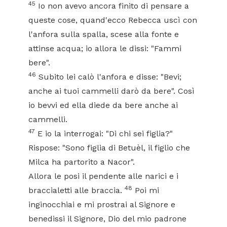
45
Io non avevo ancora finito di pensare a
queste cose, quand'ecco Rebecca uscì con
l'anfora sulla spalla, scese alla fonte e
attinse acqua; io allora le dissi: "Fammi
bere".
46
Subito lei calò l'anfora e disse: "Bevi;
anche ai tuoi cammelli darò da bere". Così
io bevvi ed ella diede da bere anche ai
cammelli.
47
E io la interrogai: "Di chi sei figlia?"
Rispose: "Sono figlia di Betuèl, il figlio che
Milca ha partorito a Nacor".
Allora le posi il pendente alle narici e i
48
braccialetti alle braccia.
Poi mi
inginocchiai e mi prostrai al Signore e
benedissi il Signore, Dio del mio padrone