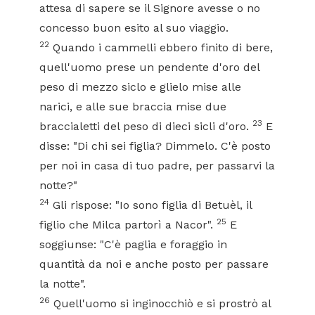
attesa di sapere se il Signore avesse o no
concesso buon esito al suo viaggio.
22
Quando i cammelli ebbero finito di bere,
quell'uomo prese un pendente d'oro del
peso di mezzo siclo e glielo mise alle
narici, e alle sue braccia mise due
23
braccialetti del peso di dieci sicli d'oro.
E
disse: "Di chi sei figlia? Dimmelo. C'è posto
per noi in casa di tuo padre, per passarvi la
notte?"
24
Gli rispose: "Io sono figlia di Betuèl, il
25
figlio che Milca partorì a Nacor".
E
soggiunse: "C'è paglia e foraggio in
quantità da noi e anche posto per passare
la notte".
26
Quell'uomo si inginocchiò e si prostrò al