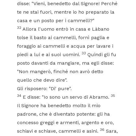
disse: "Vieni, benedetto dal Signore! Perché
te ne stai fuori, mentre io ho preparato la
casa e un posto per i cammelli?"
32
Allora l'uomo entrò in casa e Làbano
tolse il basto ai cammelli, fornì paglia e
foraggio ai cammelli e acqua per lavare i
33
piedi a lui e ai suoi uomini.
Quindi gli fu
posto davanti da mangiare, ma egli disse:
"Non mangerò, finché non avrò detto
quello che devo dire".
Gli risposero: "Di' pure".
34
35
E disse: "Io sono un servo di Abramo.
Il Signore ha benedetto molto il mio
padrone, che è diventato potente: gli ha
concesso greggi e armenti, argento e oro,
36
schiavi e schiave, cammelli e asini.
Sara,