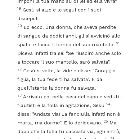
imponi la tua mano su di lei ed ella vivrà".
19
Gesù si alzò e lo seguì con i suoi
discepoli.
20
Ed ecco, una donna, che aveva perdite
di sangue da dodici anni, gli si avvicinò alle
21
spalle e toccò il lembo del suo mantello.
Diceva infatti tra sé: "Se riuscirò anche solo
a toccare il suo mantello, sarò salvata".
22
Gesù si voltò, la vide e disse: "Coraggio,
figlia, la tua fede ti ha salvata". E da
quell'istante la donna fu salvata.
23
Arrivato poi nella casa del capo e veduti i
24
flautisti e la folla in agitazione, Gesù
disse: "Andate via! La fanciulla infatti non è
25
morta, ma dorme". E lo deridevano.
Ma
dopo che la folla fu cacciata via, egli entrò,
26