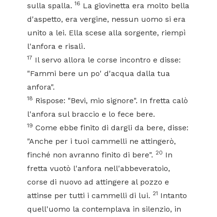
16
sulla spalla.
La giovinetta era molto bella
d'aspetto, era vergine, nessun uomo si era
unito a lei. Ella scese alla sorgente, riempì
l'anfora e risalì.
17
Il servo allora le corse incontro e disse:
"Fammi bere un po' d'acqua dalla tua
anfora".
18
Rispose: "Bevi, mio signore". In fretta calò
l'anfora sul braccio e lo fece bere.
19
Come ebbe finito di dargli da bere, disse:
"Anche per i tuoi cammelli ne attingerò,
20
finché non avranno finito di bere".
In
fretta vuotò l'anfora nell'abbeveratoio,
corse di nuovo ad attingere al pozzo e
21
attinse per tutti i cammelli di lui.
Intanto
quell'uomo la contemplava in silenzio, in