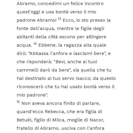
Abramo, concedimi un felice incontro
quest'oggi e usa bontà verso il mio
13
padrone Abramo!
Ecco, io sto presso la
fonte dell'acqua, mentre le figlie degli
abitanti della città escono per attingere
14
acqua.
Ebbene, la ragazza alla quale
dirò: "Abbassa l'anfora e lasciami bere", e
che risponderà: "Bevi, anche ai tuoi
cammelli darò da bere", sia quella che tu
hai destinato al tuo servo Isacco; da questo
riconoscerò che tu hai usato bontà verso il
mio padrone".
15
Non aveva ancora finito di parlare,
quand'ecco Rebecca, che era figlia di
Betuèl, figlio di Milca, moglie di Nacor,
fratello di Abramo, usciva con l'anfora