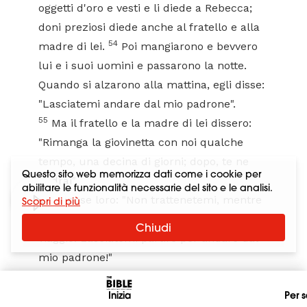
oggetti d'oro e vesti e li diede a Rebecca;
doni preziosi diede anche al fratello e alla
54
madre di lei.
Poi mangiarono e bevvero
lui e i suoi uomini e passarono la notte.
Quando si alzarono alla mattina, egli disse:
"Lasciatemi andare dal mio padrone".
55
Ma il fratello e la madre di lei dissero:
"Rimanga la giovinetta con noi qualche
tempo, una decina di giorni; dopo, te ne
Questo sito web memorizza dati come i cookie per
andrai".
abilitare le funzionalità necessarie del sito e le analisi.
56
Rispose loro: "Non trattenetemi, mentre
Scopri di più
il Signore ha concesso buon esito al mio
Chiudi
viaggio. Lasciatemi partire per andare dal
mio padrone!"
57
Dissero allora: "Chiamiamo la giovinetta
58
e domandiamo a lei stessa".
Inizia
Chiamarono
Per s