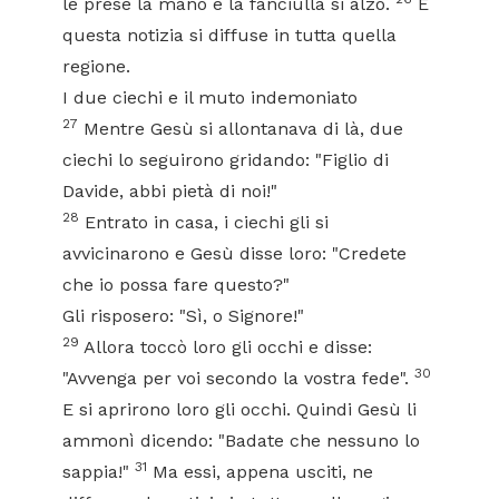
le prese la mano e la fanciulla si alzò.
E
questa notizia si diffuse in tutta quella
regione.
I due ciechi e il muto indemoniato
27
Mentre Gesù si allontanava di là, due
ciechi lo seguirono gridando: "Figlio di
Davide, abbi pietà di noi!"
28
Entrato in casa, i ciechi gli si
avvicinarono e Gesù disse loro: "Credete
che io possa fare questo?"
Gli risposero: "Sì, o Signore!"
29
Allora toccò loro gli occhi e disse:
30
"Avvenga per voi secondo la vostra fede".
E si aprirono loro gli occhi. Quindi Gesù li
ammonì dicendo: "Badate che nessuno lo
31
sappia!"
Ma essi, appena usciti, ne