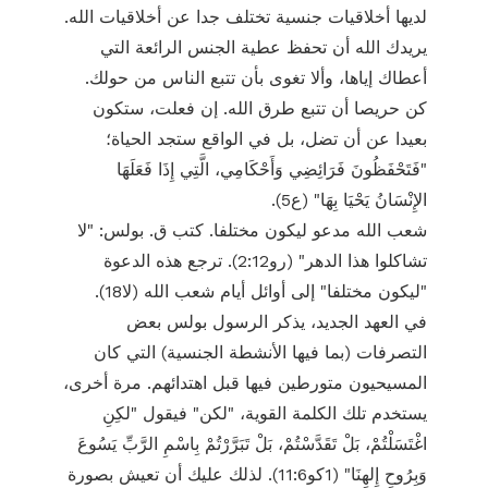
لديها أخلاقيات جنسية تختلف جدا عن أخلاقيات الله.
يريدك الله أن تحفظ عطية الجنس الرائعة التي
أعطاك إياها، وألا تغوى بأن تتبع الناس من حولك.
كن حريصا أن تتبع طرق الله. إن فعلت، ستكون
بعيدا عن أن تضل، بل في الواقع ستجد الحياة؛
"فَتَحْفَظُونَ فَرَائِضِي وَأَحْكَامِي، الَّتِي إِذَا فَعَلَهَا
الإِنْسَانُ يَحْيَا بِهَا" (ع5).
شعب الله مدعو ليكون مختلفا. كتب ق. بولس: "لا
تشاكلوا هذا الدهر" (رو2:12). ترجع هذه الدعوة
"ليكون مختلفا" إلى أوائل أيام شعب الله (لا18).
في العهد الجديد، يذكر الرسول بولس بعض
التصرفات (بما فيها الأنشطة الجنسية) التي كان
المسيحيون متورطين فيها قبل اهتدائهم. مرة أخرى،
يستخدم تلك الكلمة القوية، "لكن" فيقول "لكِنِ
اغْتَسَلْتُمْ، بَلْ تَقَدَّسْتُمْ، بَلْ تَبَرَّرْتُمْ بِاسْمِ الرَّبِّ يَسُوعَ
وَبِرُوحِ إِلهِنَا" (1كو11:6). لذلك عليك أن تعيش بصورة