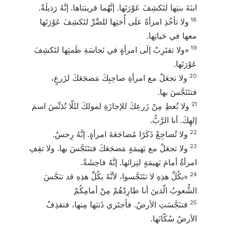
ابنَةَ بنتِها لتَكشِفَ عَوْرَتَها. إنَّهُما قريبَتاها. إنَّهُ رَذيلَةٌ.
18
ولا تأخُذِ امرأةً علَى أُختِها للضِّرِّ لتَكشِفَ عَوْرَتَها
معها في حَياتِها.
19
«ولا تقتَرِبْ إلَى امرأةٍ في نَجاسَةِ طَمثِها لتَكشِفَ
عَوْرَتَها.
20
ولا تجعَلْ مع امرأةِ صاحِبِكَ مَضجَعَكَ لزَرعٍ،
فتتَنَجَّسَ بها.
21
ولا تُعطِ مِنْ زَرعِكَ للإجازَةِ لمولكَ لئَلّا تُدَنِّسَ اسمَ
إلهِكَ. أنا الرَّبُّ.
22
ولا تُضاجِعْ ذَكَرًا مُضاجَعَةَ امرأةٍ. إنَّهُ رِجسٌ.
23
ولا تجعَلْ مع بَهيمَةٍ مَضجَعَكَ فتتَنَجَّسَ بها. ولا تقِفِ
امرأةٌ أمامَ بَهيمَةٍ لنِزائها. إنَّهُ فاحِشَةٌ.
24
«بكُلِّ هذِهِ لا تتَنَجَّسوا، لأنَّهُ بكُلِّ هذِهِ قد تنَجَّسَ
الشُّعوبُ الّذينَ أنا طارِدُهُمْ مِنْ أمامِكُمْ
25
فتنَجَّسَتِ الأرضُ. فأجتَزي ذَنبَها مِنها، فتقذِفُ
الأرضُ سُكّانَها.