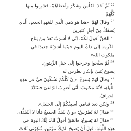
23
ثُمَّ أخَذَ الكأسَ وشَكَرَ وأعطاهُمْ، فشَرِبوا مِنها
كُلُّهُمْ.
24
وقالَ لهُمْ: «هذا هو دَمي الّذي للعَهدِ الجديدِ، الّذي
يُسفَكُ مِنْ أجلِ كثيرينَ.
25
الحَقَّ أقولُ لكُمْ: إنّي لا أشرَبُ بَعدُ مِنْ نِتاجِ
الكَرمَةِ إلَى ذلكَ اليومِ حينَما أشرَبُهُ جديدًا في
ملكوتِ اللهِ».
26
ثُمَّ سبَّحوا وخرجوا إلَى جَبَلِ الزَّيتونِ.
يسوع يُنبئ بإنكار بطرس له
27
وقالَ لهُمْ يَسوعُ: «إنَّ كُلَّكُمْ تشُكّونَ فيَّ في هذِهِ
اللَّيلَةِ، لأنَّهُ مَكتوبٌ: أنّي أضرِبُ الرّاعيَ فتتَبَدَّدُ
الخِرافُ.
28
ولكن بَعدَ قيامي أسبِقُكُمْ إلَى الجَليلِ».
29
فقالَ لهُ بُطرُسُ: «وإنْ شَكَّ الجميعُ فأنا لا أشُكُّ!».
30
فقالَ لهُ يَسوعُ: «الحَقَّ أقولُ لكَ: إنَّكَ اليومَ في
هذِهِ اللَّيلَةِ، قَبلَ أنْ يَصيحَ الدّيكُ مَرَّتَينِ، تُنكِرُني ثَلاثَ