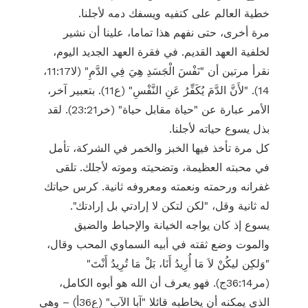
خطية العالم على كتفيه ويسفك دمه لأجلنا.
مرة أخرى، حتى نفهم هذا تماما، علينا أن نشير
لخلفية العهد القديم. في فقرة العهد الجديد اليوم،
نقرأ مرتين أن "نَفْسَ الْجَسَدِ هِيَ فِي الدَّمِ" (لا11:17،
14). "لأَنَّ الدَّمَ يُكَفِّرُ عَنِ النَّفْسِ" (ع11). بتعبير آخر،
الأمر عبارة عن "حياة مقابل حياة" (خر23:21). لقد
بذل يسوع حياته لأجلنا.
كل مرة تأخذ فيها الخبز والخمر في الشركة، تأمل
في محبته العظيمة، وتضحيته وموته لأجلك. تلقى
غفرانه ورحمته ونعمته ومعروفه ثانية. كرس حياتك
له ثانية وقل، "لكن لتكن لا إرادتي بل إرادتك".
يسوع إذ كان يواجه الخيانة والإحباط والضيق
والموت وضع ثقته في أبيه السماوي المحب وقال،
"وَلكِن ليكُنْ لاَ مَا أُرِيدُ أَنَا، بَلْ مَا تُرِيدُ أَنْتَ"
(مر36:14ج). فهو يعرف أن الله هو أبوه الكامل،
الذي يمكنه أن يخاطبه قائلا "آبا الآب" (ع36أ) – وهي