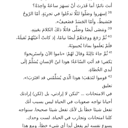
أنتَ نائمٌ! أما قَدَرتَ أنْ تسهَرَ ساعَةً واحِدَةً؟
38
اِسهَروا وصَلّوا لئَلّا تدخُلوا في تجرِبَةٍ. أمّا الرّوحُ
فنَشيطٌ، وأمّا الجَسَدُ فضَعيفٌ».
39
ومَضَى أيضًا وصَلَّى قائلًا ذلكَ الكلامَ بعَينِهِ.
40
ثُمَّ رَجَعَ ووجَدَهُمْ أيضًا نيامًا، إذ كانتْ أعيُنُهُمْ ثَقيلَةً،
فلَمْ يَعلَموا بماذا يُجيبونَهُ.
41
ثُمَّ جاءَ ثالِثَةً وقالَ لهُمْ: «ناموا الآنَ واستَريحوا!
يَكفي! قد أتَتِ السّاعَةُ! هوذا ابنُ الإنسانِ يُسَلَّمُ إلَى
أيدي الخُطاةِ.
42
قوموا لنَذهَبَ! هوذا الّذي يُسَلِّمُني قد اقتَرَبَ!».
تعليق
في الامتحانات ... "لتكن لا إرادتي، بل (لكن) إرادتك
أحيانا تواجه صعوبات في الحياة ليس بسبب أنك
تفعل شيئا خطأ بل لأنك تفعل شيئا صحيحا. سنواجه
كلنا امتحانات وتجارب في الحياة. لست وحدك.
يسوع نفسه لم يفعل أبدا أي شيء خطأ، ومع هذا