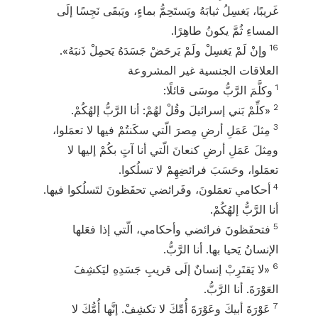
غَريبًا، يَغسِلُ ثيابَهُ ويَستَحِمُّ بماءٍ، ويَبقَى نَجِسًا إلَى
المساءِ ثُمَّ يكونُ طاهِرًا.
16
وإنْ لَمْ يَغسِلْ ولَمْ يَرحَضْ جَسَدَهُ يَحمِلْ ذَنبَهُ».
العلاقات الجنسية غير المشروعة
1
وكلَّمَ الرَّبُّ موسَى قائلًا:
2
«كلِّمْ بَني إسرائيلَ وقُلْ لهُمْ: أنا الرَّبُّ إلهُكُمْ.
3
مِثلَ عَمَلِ أرضِ مِصرَ الّتي سكَنتُمْ فيها لا تعمَلوا،
ومِثلَ عَمَلِ أرضِ كنعانَ الّتي أنا آتٍ بكُمْ إليها لا
تعمَلوا، وحَسَبَ فرائضِهِمْ لا تسلُكوا.
4
أحكامي تعمَلونَ، وفَرائضي تحفَظونَ لتَسلُكوا فيها.
أنا الرَّبُّ إلهُكُمْ.
5
فتحفَظونَ فرائضي وأحكامي، الّتي إذا فعَلها
الإنسانُ يَحيا بها. أنا الرَّبُّ.
6
«لا يَقتَرِبْ إنسانٌ إلَى قريبِ جَسَدِهِ ليَكشِفَ
العَوْرَةَ. أنا الرَّبُّ.
7
عَوْرَةَ أبيكَ وعَوْرَةَ أُمِّكَ لا تكشِفْ. إنَّها أُمُّكَ لا