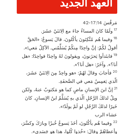
العهد الجديد
مَرقُسَ 14:‏17-‏42
17
ولَمّا كانَ المساءُ جاءَ مع الِاثنَيْ عشَرَ.
18
وفيما هُم مُتَّكِئونَ يأكُلونَ، قالَ يَسوعُ: «الحَقَّ
أقولُ لكُمْ: إنَّ واحِدًا مِنكُمْ يُسَلِّمُني. الآكِلُ مَعي!».
19
فابتَدأوا يَحزَنونَ، ويقولونَ لهُ واحِدًا فواحِدًا: «هل
أنا؟». وآخَرُ: «هل أنا؟».
20
فأجابَ وقالَ لهُمْ: «هو واحِدٌ مِنَ الِاثنَيْ عشَرَ،
الّذي يَغمِسُ مَعي في الصَّحفَةِ.
21
إنَّ ابنَ الإنسانِ ماضٍ كما هو مَكتوبٌ عنهُ، ولكن
ويلٌ لذلكَ الرَّجُلِ الّذي بهِ يُسَلَّمُ ابنُ الإنسانِ. كانَ
خَيرًا لذلكَ الرَّجُلِ لو لَمْ يولَدْ!».
عشاء الرب
22
وفيما هُم يأكُلونَ، أخَذَ يَسوعُ خُبزًا وبارَكَ وكسَّرَ،
وأعطاهُمْ وقالَ: «خُذوا كُلوا، هذا هو جَسَدي».