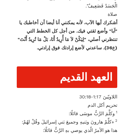
الْجَسَدُ فَضَعِيفٌ".
صلاة
أشكرك أيها الآب، لأنه يمكنني أنا أيضا أن أخاطبك يا
"آبا" وأضع ثقتي فيك. من أجل كل الخطط التي
تنتظرني أصلي، "لِيَكُنْ لاَ مَا أُرِيدُ أَنَا، بَلْ مَا تُرِيدُ أَنْتَ"
(ع36). ساعدني لأضع إرادتك فوق إرادتي.
العهد القديم
اللاويّينَ 17:‏1-‏18:‏30
تحريم أكل الدم
1
وكلَّمَ الرَّبُّ موسَى قائلًا:
2
«كلِّمْ هارونَ وبَنيهِ وجميعَ بَني إسرائيلَ وقُلْ لهُمْ:
هذا هو الأمرُ الّذي يوصي بهِ الرَّبُّ قائلًا: