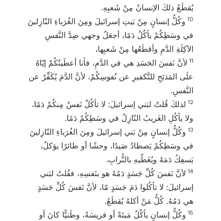
يُقطَعُ ذلكَ الإنسانُ مِنْ شَعبِهِ.
10
وكُلُّ إنسانٍ مِنْ بَيتِ إسرائيلَ ومِنَ الغُرَباءِ النّازِلينَ
في وسَطِكُمْ يأكُلُ دَمًا، أجعَلُ وجهي ضِدَّ النَّفسِ
الآكِلَةِ الدَّمِ وأقطَعُها مِنْ شَعبِها،
11
لأنَّ نَفسَ الجَسَدِ هي في الدَّمِ، فأنا أعطَيتُكُمْ إيّاهُ
علَى المَذبَحِ للتَّكفيرِ عن نُفوسِكُمْ، لأنَّ الدَّمَ يُكَفِّرُ عن
النَّفسِ.
12
لذلكَ قُلتُ لبَني إسرائيلَ: لا تأكُلْ نَفسٌ مِنكُمْ دَمًا،
ولا يأكُلِ الغَريبُ النّازِلُ في وسَطِكُمْ دَمًا.
13
وكُلُّ إنسانٍ مِنْ بَني إسرائيلَ ومِنَ الغُرَباءِ النّازِلينَ
في وسَطِكُمْ يَصطادُ صَيدًا، وحشًا أو طائرًا يؤكلُ،
يَسفِكُ دَمَهُ ويُغَطّيهِ بالتُّرابِ.
14
لأنَّ نَفسَ كُلِّ جَسَدٍ دَمُهُ هو بنَفسِهِ، فقُلتُ لبَني
إسرائيلَ: لا تأكُلوا دَمَ جَسَدٍ مّا، لأنَّ نَفسَ كُلِّ جَسَدٍ
هي دَمُهُ. كُلُّ مَنْ أكلهُ يُقطَعُ.
15
وكُلُّ إنسانٍ يأكُلُ مَيتَةً أو فريسَةً، وطَنيًّا كانَ أو