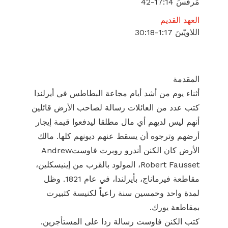
مَرقُسَ 14:‏17-‏42
العهد القديم
اللاويّينَ 17:‏1-‏18:‏30
المقدمة
أثناء يوم من أشد أيام مجاعة البطاطس في أيرلندا
كتب عدد من العائلات رسالة لصاحب الأرض قائلين
أنهم ليس لديهم أي مال مطلقا ليدفعوا قيمة إيجار
أرضهم وترجوه أن يسقط عنهم ديونهم كلها. مالك
الأرض كان الكنن أندرو روبرت فاوستAndrew
Robert Fausset، المولود بالقرب من إينيسكلين،
مقاطعة فيرماناج، بأيرلندا، في عام 1821. وظل
لمدة واحد وخمسين سنة راعياً لكنيسة كثبيرت
بمقاطعة يورك.
كتب الكنن فاوست رسالة ردا على المستأجرين.