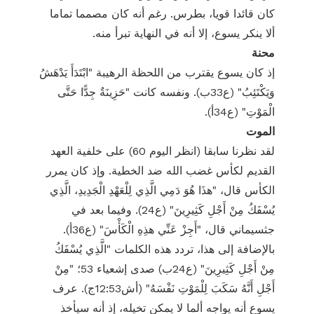
كان قائدا قويا، بطرس. رغم أنه كان مصمما تماما
ألا ينكر يسوع، إلا أنه في النهاية تبرأ منه.
محنة
إذ كان يسوع يقترب من اللحظة الرهيبة "ابْتَدَأَ يَدْهَشُ
وَيَكْتَئِبُ" (ع33ب). ونفسه كانت "حَزِينَةٌ جِدًّا حَتَّى
الْمَوْتِ" (ع34أ).
الموت
لقد نظرنا سابقا (انظر اليوم 60) على خلفية العهد
القديم لكأس غضب الله ضد الخطية. وإذ كان يمرر
الكأس قال، "هذَا هُوَ دَمِي الَّذِي لِلْعَهْدِ الْجَدِيدِ، الَّذِي
يُسْفَكُ مِنْ أَجْلِ كَثِيرِينَ" (ع24). وفيما بعد في
جثسيماني قال، "أَجِزْ عَنِّي هذِهِ الْكَأْسَ" (ع36أ).
بالإضافة إلى هذا، تردد هذه الكلمات "الَّذِي يُسْفَكُ
مِنْ أَجْلِ كَثِيرِينَ" (ع24ب) صدى إشعياء 53؛ "مِنْ
أَجْلِ أَنَّهُ سَكَبَ لِلْمَوْتِ نَفْسَهُ" (أش12:53ج). عرف
يسوع أنه يواجه ألما لا يمكن تخيله، إذ أنه سيأخذ