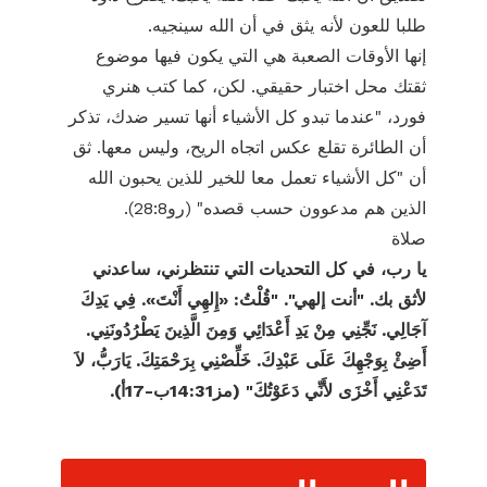
طلبا للعون لأنه يثق في أن الله سينجيه.
إنها الأوقات الصعبة هي التي يكون فيها موضوع
ثقتك محل اختبار حقيقي. لكن، كما كتب هنري
فورد، "عندما تبدو كل الأشياء أنها تسير ضدك، تذكر
أن الطائرة تقلع عكس اتجاه الريح، وليس معها. ثق
أن "كل الأشياء تعمل معا للخير للذين يحبون الله
الذين هم مدعوون حسب قصده" (رو28:8).
صلاة
يا رب، في كل التحديات التي تنتظرني، ساعدني
لأثق بك. "أنت إلهي". "قُلْتُ: «إِلهِي أَنْتَ». فِي يَدِكَ
آجَالِي. نَجِّنِي مِنْ يَدِ أَعْدَائِي وَمِنَ الَّذِينَ يَطْرُدُونَنِي.
أَضِئْ بِوَجْهِكَ عَلَى عَبْدِكَ. خَلِّصْنِي بِرَحْمَتِكَ. يَارَبُّ، لاَ
تَدَعْنِي أَخْزَى لأَنِّي دَعَوْتُكَ" (مز14:31ب-17أ).