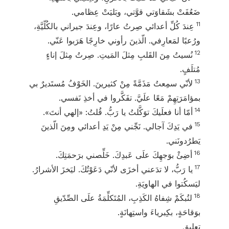
ضَعُفَتْ بشَقاوَتي قوَّتي، وبَليَتْ عِظامي.
11
عِندَ كُلِّ أعدائي صِرتُ عارًا، وعِندَ جيراني بالكُلّيَّةِ،
ورُعبًا لمَعارِفي. الّذينَ رأوني خارِجًا هَرَبوا عَنّي.
12
نُسيتُ مِنَ القَلبِ مِثلَ المَيتِ. صِرتُ مِثلَ إناءٍ
مُتلَفٍ.
13
لأنّي سمِعتُ مَذَمَّةً مِنْ كثيرينَ. الخَوْفُ مُستَديرٌ بي
بمؤامَرَتِهِمْ مَعًا علَيَّ. تفَكَّروا في أخذِ نَفسي.
14
أمّا أنا فعلَيكَ توَكَّلتُ يا رَبُّ. قُلتُ: «إلهي أنتَ».
15
في يَدِكَ آجالي. نَجِّني مِنْ يَدِ أعدائي ومِنَ الّذينَ
يَطرُدونَني.
16
أضِئْ بوَجهِكَ علَى عَبدِكَ. خَلِّصني برَحمَتِكَ.
17
يا رَبُّ، لا تدَعني أخزَى لأنّي دَعَوْتُكَ. ليَخزَ الأشرارُ.
ليَسكُتوا في الهاويَةِ.
18
لتُبكَمْ شِفاهُ الكَذِبِ، المُتَكلِّمَةُ علَى الصِّدّيقِ
بوَقاحَةٍ، بكِبرياءَ واستِهانَةٍ.
تعليق