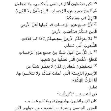
26
لكن تحفَظونَ أنتُمْ فرائضي وأحكامي، ولا تعمَلونَ
شَيئًا مِنْ جميعِ هذِهِ الرَّجَساتِ، لا الوَطَنيُّ ولا الغَريبُ
النّازِلُ في وسَطِكُمْ،
27
لأنَّ جميعَ هذِهِ الرَّجَساتِ قد عَمِلها أهلُ الأرضِ
الّذينَ قَبلكُمْ فتنَجَّسَتِ الأرضُ.
28
فلا تقذِفُكُمُ الأرضُ بتنجيسِكُمْ إيّاها كما قَذَفَتِ
الشُّعوبَ الّتي قَبلكُمْ.
29
بل كُلُّ مَنْ عَمِلَ شَيئًا مِنْ جميعِ هذِهِ الرَّجَساتِ
تُقطَعُ الأنفُسُ الّتي تعمَلُها مِنْ شَعبِها.
30
فتحفَظونَ شَعائري لكَيْ لا تعمَلوا شَيئًا مِنَ
الرُّسومِ الرَّجِسَةِ الّتي عُمِلَتْ قَبلكُمْ ولا تتَنَجَّسوا بها.
أنا الرَّبُّ إلهُكُمْ».
تعليق
في التجربة ... "لكن أنت"
كان الإسرائيليون يواجهون تجربة كبيرة بسبب
الفجور الجنسي وتصرفات الشعوب من حولهم. لكن