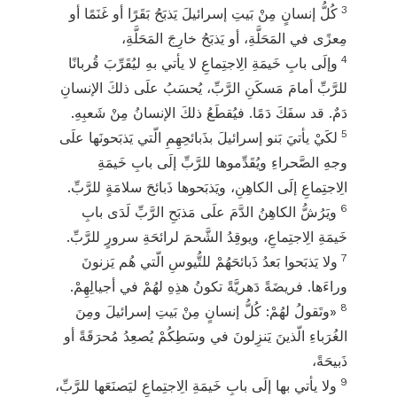
3
كُلُّ إنسانٍ مِنْ بَيتِ إسرائيلَ يَذبَحُ بَقَرًا أو غَنَمًا أو
مِعزًى في المَحَلَّةِ، أو يَذبَحُ خارِجَ المَحَلَّةِ،
4
وإلَى بابِ خَيمَةِ الِاجتِماعِ لا يأتي بهِ ليُقَرِّبَ قُربانًا
للرَّبِّ أمامَ مَسكَنِ الرَّبِّ، يُحسَبُ علَى ذلكَ الإنسانِ
دَمٌ. قد سفَكَ دَمًا. فيُقطَعُ ذلكَ الإنسانُ مِنْ شَعبِهِ.
5
لكَيْ يأتيَ بَنو إسرائيلَ بذَبائحِهِمِ الّتي يَذبَحونَها علَى
وجهِ الصَّحراءِ ويُقَدِّموها للرَّبِّ إلَى بابِ خَيمَةِ
الِاجتِماعِ إلَى الكاهِنِ، ويَذبَحوها ذَبائحَ سلامَةٍ للرَّبِّ.
6
ويَرُشُّ الكاهِنُ الدَّمَ علَى مَذبَحِ الرَّبِّ لَدَى بابِ
خَيمَةِ الِاجتِماعِ، ويوقِدُ الشَّحمَ لرائحَةِ سرورٍ للرَّبِّ.
7
ولا يَذبَحوا بَعدُ ذَبائحَهُمْ للتُّيوسِ الّتي هُم يَزنونَ
وراءَها. فريضَةً دَهريَّةً تكونُ هذِهِ لهُمْ في أجيالِهِمْ.
8
«وتَقولُ لهُمْ: كُلُّ إنسانٍ مِنْ بَيتِ إسرائيلَ ومِنَ
الغُرَباءِ الّذينَ يَنزِلونَ في وسَطِكُمْ يُصعِدُ مُحرَقَةً أو
ذَبيحَةً،
9
ولا يأتي بها إلَى بابِ خَيمَةِ الِاجتِماعِ ليَصنَعَها للرَّبِّ،