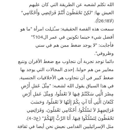
الله تكلم لشعبه عن الطريقة التي كان عليهم
العيش بها: "لكِنْ تَحْفَظُونَ أَنْتُمْ فَرَائِضِي وَأَحْكَامِي"
(لا26:18أ).
سمعت هذه القصة الحقيقية: سـُئـِلت امرأة "ما هو
أفضل شيء حينما تكونين في عمر ال104؟"
فأجابت: "لا يوجد ضغط ممن هم في سني
وظروفي".
دائما توجد تجربة أن نتجاوب مع ضغط الأقران ونتبع
معايير من هم حولنا. إحدى المجالات التي يوجد بها
ضغط كبير في أن نتجاوب هي الأخلاقيات الجنسية.
في هذا السياق يقول الله لشعبه: "مِثْلَ عَمَلِ أَرْضِ
مِصْرَ الَّتِي سَكَنْتُمْ فِيهَا لاَ تَعْمَلُوا، وَمِثْلَ عَمَلِ أَرْضِ
كَنْعَانَ الَّتِي أَنَا آتٍ بِكُمْ إِلَيْهَا لاَ تَعْمَلُوا، وَحَسَبَ
فَرَائِضِهِمْ لاَ تَسْلُكُوا. أَحْكَامِي تَعْمَلُونَ، وَفَرَائِضِي
تَحْفَظُونَ لِتَسْلُكُوا فِيهَا. أَنَا الرَّبُّ إِلهُكُمْ" (ع3-4).
مثل الإسرائيليين القدامى نعيش نحن أيضا في ثقافة