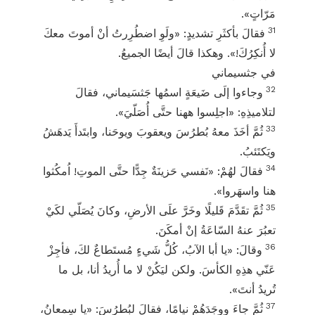
مَرّاتٍ».
31
فقالَ بأكثَرِ تشديدٍ: «ولَوِ اضطُرِرتُ أنْ أموتَ معكَ
لا أُنكِرُكَ!». وهكذا قالَ أيضًا الجميعُ.
في جثسيماني
32
وجاءوا إلَى ضَيعَةٍ اسمُها جَثسَيماني، فقالَ
لتلاميذِهِ: «اجلِسوا ههنا حتَّى أُصَلّيَ».
33
ثُمَّ أخَذَ معهُ بُطرُسَ ويعقوبَ ويوحَنا، وابتَدأَ يَدهَشُ
ويَكتَئبُ.
34
فقالَ لهُمْ: «نَفسي حَزينَةٌ جِدًّا حتَّى الموتِ! اُمكُثوا
هنا واسهَروا».
35
ثُمَّ تقَدَّمَ قَليلًا وخَرَّ علَى الأرضِ، وكانَ يُصَلّي لكَيْ
تعبُرَ عنهُ السّاعَةُ إنْ أمكَنَ.
36
وقالَ: «يا أبا الآبُ، كُلُّ شَيءٍ مُستَطاعٌ لكَ، فأجِزْ
عَنّي هذِهِ الكأسَ. ولكن ليَكُنْ لا ما أُريدُ أنا، بل ما
تُريدُ أنتَ».
37
ثُمَّ جاءَ ووجَدَهُمْ نيامًا، فقالَ لبُطرُسَ: «يا سِمعانُ،