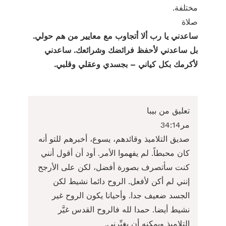
مختلفة.
صلاة
ساعدني يا رب ألا أتجاوب مع معايير من هم حولي.
بل ساعدني لأحفظ فرائضك وشرائعك. ساعدني
لأكرمك بكل كياني – بجسدي وعقلي وقلبي.
تعليق من بيبا
مر34:14
صديق التلاميذ وقائدهم، يسوع، أخبرهم للتو أنه
كان محبطاً. لم يفهموا الأمر. أود أن أقول أنني
كنت سأتصرف بصورة أفضل، لكن على الأرجح
إنني لم أكن لأفعل. الروح دائما نشيط لكن
الجسد ضعيف جدا. وأحيانا يكون الروح غير
نشيط أيضا. حمدا لله فالروح القدس غيَّر
التلاميذ ويمكنه أن يغيِّرني.