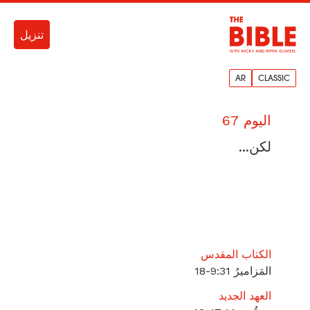
تنزيل
AR
CLASSIC
اليوم 67
لكن...
الكتاب المقدس
المَزاميرُ 31:‏9-‏18
العهد الجديد