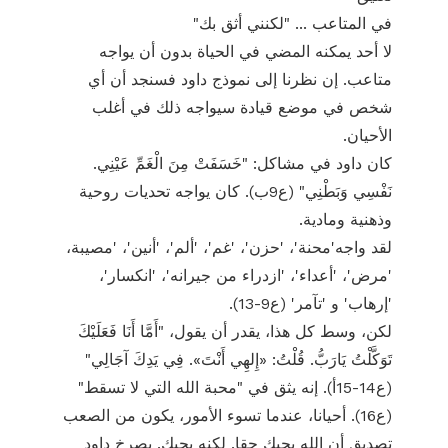
في المتاعب ... "لكنني أثق بك"
لا أحد يمكنه المضي في الحياة بدون أن يواجه
متاعب. إن نظرنا إلى نموذج داود فسنجد أن أي
شخص في موضع قيادة سيواجه ذلك في أغلب
الأحيان.
كان داود في مشاكل: "خَسَفَتْ مِنَ الْغَمِّ عَيْنِي.
نَفْسِي وَبَطْنِي" (ع9ب). كان يواجه تحديات روحية
وذهنية ومادية.
لقد واجه'محنة'، 'حزن'، 'غم'، 'ألم'، 'أنين'، 'مصيبة،
'مرض'، 'أعداء'، 'ازدراء من جيرانه'، 'انكسار'،
'إرهاب' و 'تآمر' (ع9-13).
لكن، وسط كل هذا، يقدر أن يقول، "أَمَّا أَنَا فَعَلَيْكَ
تَوَكَّلْتُ يَارَبُّ. قُلْتُ: «إِلهِي أَنْتَ». فِي يَدِكَ آجَالِي"
(ع14-15أ). إنه يثق في "محبة الله التي لا تسقط"
(ع16). أحيانا، عندما تسوء الأمور، يكون من الصعب
تصديق أن الله يحبك حقا. لكنه يحبك. يصرخ داود