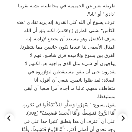
طريقة تعبر عن الحميمية في مخاطبته، تشبه تقريبا
"دادي" أو "بابا".
عرف يسوع أن الله كلي القدرة. إنه يريد تفادي "هذه
الكأس" بشتى الطرق (ع36ب). لكنه يثق أن الله
يعرف الأفضل وهو مستعد أن يخضع لإرادته. إنه
المثال الأسمى لنا عندما نكون خائفين مما ينتظرنا.
الفرق بين يسوع وتلاميذه فرق شاسع، فهم لا
يواجهون أي شيء مثل الذي يواجهه هو. لكنهم لا
يقدرون حتى أن يبقوا مستيقظين ليؤازروه في
الصلاة؛ لقد ظلوا نائمين. ينبغي أن أقول، أنا
متعاطف معهم. غالبا ما أجده أمرا صعبا أن أبقى
مستيقظا.
يقول يسوع: "اِسْهَرُوا وَصَلُّوا لِئَلاَّ تَدْخُلُوا فِي تَجْرِبَةٍ.
أَمَّا الرُّوحُ فَنَشِيطٌ، وَأَمَّا الْجَسَدُ فَضَعِيفٌ" (ع38).
علي أن أعترف أن هذا ينطبق كثيرا جدا علي في
وجه تحدي أن أصلي أكثر، "أَمَّاالرُّوحُ فَنَشِيطٌ، وَأَمَّا