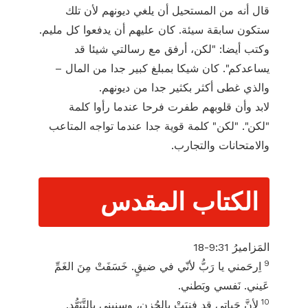
قال أنه من المستحيل أن يلغي ديونهم لأن تلك
ستكون سابقة سيئة. كان عليهم أن يدفعوا كل مليم.
وكتب أيضا: "لكن، أرفق مع رسالتي شيئا قد
يساعدكم". كان شيكا بمبلغ كبير جدا من المال –
والذي غطى أكثر بكثير جدا من ديونهم.
لابد وأن قلوبهم طفرت فرحا عندما رأوا كلمة
"لكن". "لكن" كلمة قوية جدا عندما تواجه المتاعب
والامتحانات والتجارب.
الكتاب المقدس
المَزاميرُ 31:‏9-‏18
9
اِرحَمني يا رَبُّ لأنّي في ضيقٍ. خَسَفَتْ مِنَ الغَمِّ
عَيني. نَفسي وبَطني.
10
لأنَّ حَياتي قد فنيَتْ بالحُزنِ، وسِنيني بالتَّنَهُّدِ.