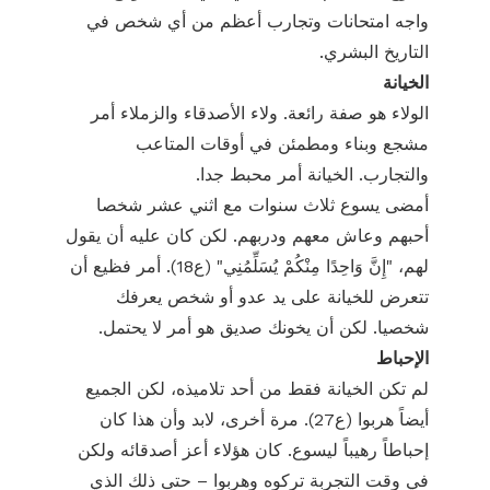
واجه امتحانات وتجارب أعظم من أي شخص في
التاريخ البشري.
الخيانة
الولاء هو صفة رائعة. ولاء الأصدقاء والزملاء أمر
مشجع وبناء ومطمئن في أوقات المتاعب
والتجارب. الخيانة أمر محبط جدا.
أمضى يسوع ثلاث سنوات مع اثني عشر شخصا
أحبهم وعاش معهم ودربهم. لكن كان عليه أن يقول
لهم، "إِنَّ وَاحِدًا مِنْكُمْ يُسَلِّمُنِي" (ع18). أمر فظيع أن
تتعرض للخيانة على يد عدو أو شخص يعرفك
شخصيا. لكن أن يخونك صديق هو أمر لا يحتمل.
الإحباط
لم تكن الخيانة فقط من أحد تلاميذه، لكن الجميع
أيضاً هربوا (ع27). مرة أخرى، لابد وأن هذا كان
إحباطاً رهيباً ليسوع. كان هؤلاء أعز أصدقائه ولكن
في وقت التجربة تركوه وهربوا – حتى ذلك الذي