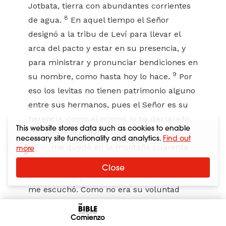
Jotbata, tierra con abundantes corrientes
8
de agua.
En aquel tiempo el Señor
designó a la tribu de Leví para llevar el
arca del pacto y estar en su presencia, y
para ministrar y pronunciar bendiciones en
9
su nombre, como hasta hoy lo hace.
Por
eso los levitas no tienen patrimonio alguno
entre sus hermanos, pues el Señor es su
herencia, como él mismo lo ha declarado.
This website stores data such as cookies to enable
Las demandas del
necessary site functionality and analytics.
Find out
10
«Yo me quedé en la montaña cuarenta
more
días y cuarenta noches, como lo hice la
Close
primera vez, y también esta vez el Señor
me escuchó. Como no era su voluntad
11
destruirlos,
el Señor me dijo: “Ve y guía al
pueblo en su camino, para que entren y
Comienzo