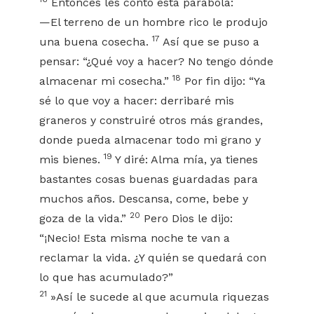
Entonces les contó esta parábola:
—El terreno de un hombre rico le produjo
17
una buena cosecha.
Así que se puso a
pensar: “¿Qué voy a hacer? No tengo dónde
18
almacenar mi cosecha.”
Por fin dijo: “Ya
sé lo que voy a hacer: derribaré mis
graneros y construiré otros más grandes,
donde pueda almacenar todo mi grano y
19
mis bienes.
Y diré: Alma mía, ya tienes
bastantes cosas buenas guardadas para
muchos años. Descansa, come, bebe y
20
goza de la vida.”
Pero Dios le dijo:
“¡Necio! Esta misma noche te van a
reclamar la vida. ¿Y quién se quedará con
lo que has acumulado?”
21
»Así le sucede al que acumula riquezas