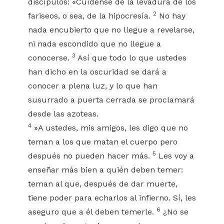
discípulos: «Cuídense de la levadura de los
2
fariseos, o sea, de la hipocresía.
No hay
nada encubierto que no llegue a revelarse,
ni nada escondido que no llegue a
3
conocerse.
Así que todo lo que ustedes
han dicho en la oscuridad se dará a
conocer a plena luz, y lo que han
susurrado a puerta cerrada se proclamará
desde las azoteas.
4
»A ustedes, mis amigos, les digo que no
teman a los que matan el cuerpo pero
5
después no pueden hacer más.
Les voy a
enseñar más bien a quién deben temer:
teman al que, después de dar muerte,
tiene poder para echarlos al infierno. Sí, les
6
aseguro que a él deben temerle.
¿No se