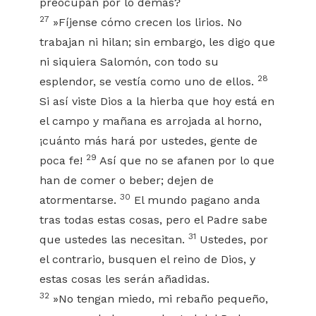
preocupan por lo demás?
27
»Fíjense cómo crecen los lirios. No
trabajan ni hilan; sin embargo, les digo que
ni siquiera Salomón, con todo su
28
esplendor, se vestía como uno de ellos.
Si así viste Dios a la hierba que hoy está en
el campo y mañana es arrojada al horno,
¡cuánto más hará por ustedes, gente de
29
poca fe!
Así que no se afanen por lo que
han de comer o beber; dejen de
30
atormentarse.
El mundo pagano anda
tras todas estas cosas, pero el Padre sabe
31
que ustedes las necesitan.
Ustedes, por
el contrario, busquen el reino de Dios, y
estas cosas les serán añadidas.
32
»No tengan miedo, mi rebaño pequeño,