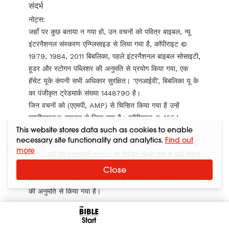
संदर्भ
नोट्स:
जहाँ पर कुछ बताया न गया हो, उन वचनों को पवित्र बाइबल, न्यू
इंटरनैशनल संस्करण एन्ग्लिसाइड से लिया गया है, कॉपीराइट ©
1979, 1984, 2011 बिबलिका, पहले इंटरनैशनल बाइबल सोसाइटी,
हूडर और स्टोगन पब्लिशर की अनुमति से प्रयोग किया गया, एक
हॅचेट यूके कंपनी सभी अधिकार सुरक्षित। ‘एनआईवी’, बिबलिका यू के
का पंजीकृत ट्रेडमार्क संख्या 1448790 है।
जिन वचनों को (एएमपी, AMP) से चिन्हित किया गया है उन्हें
एम्प्लीफाइड® बाइबल से लिया गया है। कॉपीराइट © 1954,
This website stores data such as cookies to enable
1958, 1962, 1964, 1965, 1987 लॉकमैन फाउंडेशन द्वारा
necessary site functionality and analytics.
Find out
प्राप्त अनुमति से उपयोग किया गया है। (
www.Lockman.org
)
more
जिन वचनों को (एमएसजी MSG) से चिन्हित किया गया है उन्हें मैसेज
से लिया गया है। कॉपीराइट © 1993, 1994, 1995, 1996,
Close
2000, 2001, 2002. जिनका प्रयोग एनएवीप्रेस पब्लिशिंग ग्रुप
की अनुमति से किया गया है।
Start