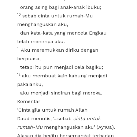
orang asing bagi anak-anak ibuku;
10
sebab cinta untuk rumah-Mu
menghanguskan aku,
dan kata-kata yang mencela Engkau
telah menimpa aku.
11
Aku meremukkan diriku dengan
berpuasa,
tetapi itu pun menjadi cela bagiku;
12
aku membuat kain kabung menjadi
pakaianku,
aku menjadi sindiran bagi mereka.
Komentar
‘Cinta gila untuk rumah Allah
Daud menulis, ‘...sebab
cinta untuk
rumah-Mu
menghanguskan aku’ (Ay.10a).
Alasan dia begitu bersemangat terhadap