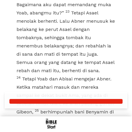
Bagaimana aku dapat memandang muka
23
Yoab, abangmu itu?”
Tetapi Asael
menolak berhenti. Lalu Abner menusuk ke
belakang ke perut Asael dengan
tombaknya, sehingga tombak itu
menembus belakangnya; dan rebahlah ia
di sana dan mati di tempat itu juga.
Semua orang yang datang ke tempat Asael
rebah dan mati itu, berhenti di sana.
24
Tetapi Yoab dan Abisai mengejar Abner.
Ketika matahari masuk dan mereka
sampai ke dekat bukit Ama, yang ada di
sebelah timur Giah, ke arah padang gurun
25
Gibeon,
berhimpunlah bani Benyamin di
belakang Abner menjadi satu gabungan
Start
dan bersiap-siap di puncak sebuah bukit.