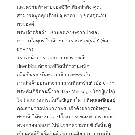
และความท้าทายของชีวิตเพียงลำพัง คุณ
สามารถพูดคุยเรื่องปัญหาต่าง ๆ ของคุณกับ
พระองค์
พระเจ้าตรัสว่า ‘เราปลด
ภาระ
จากบ่าของ
เขา...เมื่อทุกข์ใจเจ้าเรียก เราก็
ช่วยกู้เจ้า
’ (ข้อ
6ก–7ก)
‘เราจะนำภาระออกจากบ่าของเจ้า
ปลดปล่อยเจ้าจากชีวิตที่ทำงานหนัก
เจ้าเรียกเราในความเจ็บปวดของเจ้า
เรานำเจ้าออกมาจากสถานที่เลวร้าย’ (ข้อ 6–7ก,
พระคัมภีร์ตอนนี้จาก The Message โดยผู้แปล)
ไม่ว่าสถานการณ์หรือปัญหาใด ๆ ที่คุณเผชิญอยู่
คุณสามารถนำมาหาพระเจ้าด้วยการอธิษฐาน
พระเจ้าได้ทรงปลดเปลื้องภาระของพวกเขาและ
ทรงช่วยพวกเขาให้พ้นจากความทุกข์ ดังนั้น ผู้
เขียนสดุดีจึงเริ่มต้นด้วยการนมัสการ การเฉลิม