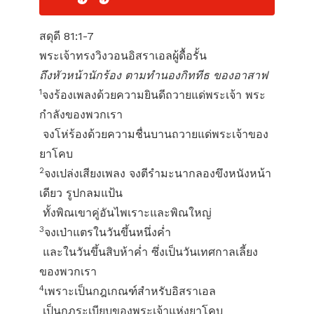
สดุดี 81:1-7
พระเจ้าทรงวิงวอนอิสราเอลผู้ดื้อรั้น
ถึงหัวหน้านักร้อง ตามทำนองกิททีธ ของอาสาฟ
1
จงร้องเพลงด้วยความยินดีถวายแด่พระเจ้า พระ
กำลังของพวกเรา
จงโห่ร้องด้วยความชื่นบานถวายแด่พระเจ้าของ
ยาโคบ
2
จงเปล่งเสียงเพลง จงตีรำมะนากลองขึงหนังหน้า
เดียว รูปกลมแป้น
ทั้งพิณเขาคู่อันไพเราะและพิณใหญ่
3
จงเป่าแตรในวันขึ้นหนึ่งค่ำ
และในวันขึ้นสิบห้าค่ำ ซึ่งเป็นวันเทศกาลเลี้ยง
ของพวกเรา
4
เพราะเป็นกฎเกณฑ์สำหรับอิสราเอล
เป็นกฎระเบียบของพระเจ้าแห่งยาโคบ