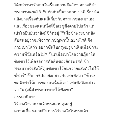
ได้กล่าวหาจำเลยในเรื่องความผิดใดๆ อย่างที่ข้า
19
พระบาทคาดไว้
แต่กลับเป็นว่าพวกเขามีเรื่องขัด
แย้งบางเรื่องกับคนนี้เกี่ยวกับศาสนาของเขาเอง
และเรื่องของคนหนึ่งที่ชื่อเยซูซึ่งตายไปแล้ว แต่
20
เปาโลยืนยันว่ายังมีชีวิตอยู่
เมื่อข้าพระบาทยัง
สับสนอยู่ว่าจะพิจารณาปัญหานั้นอย่างไรดี จึง
ถามเปาโลว่า อยากขึ้นไปกรุงเยรูซาเล็มเพื่อชำระ
21
ความที่นั่นหรือไม่?
แต่เมื่อเปาโลถวายฎีกาให้
ขังเขาไว้เพื่อรอการตัดสินของจักรพรรดิ ข้า
พระบาทจึงสั่งให้คุมขังเขาไว้จนกว่าจะส่งตัวไปให้
22
ซีซาร์”
อากริปปาจึงกล่าวกับเฟสทัสว่า “ข้าจะ
ขอฟังคำให้การของคนนั้นด้วย” เฟสทัสจึงกล่าว
ว่า “พรุ่งนี้ฝ่าพระบาทจะได้ฟังเขา”
อรรถาธิบาย
ไว้วางใจว่าพระเจ้าทรงควบคุมอยู่
ความเชื่อ หมายถึง การไว้วางใจในพระเจ้า