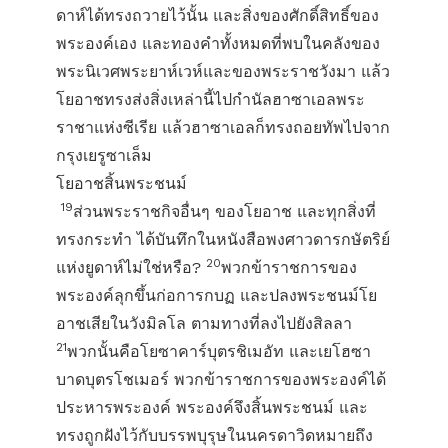
ดาห์ได้ทรงถวายไว้นั้น และสิ่งของศักดิ์สิทธิ์ของ
พระองค์เอง และทองคำทั้งหมดที่พบในคลังของ
พระนิเวศพระยาห์เวห์และของพระราชวังมา แล้ว
โยอาชทรงส่งสิ่งเหล่านี้ไปกำนัลฮาซาเอลพระ
ราชาแห่งซีเรีย แล้วฮาซาเอลก็ทรงถอยทัพไปจาก
กรุงเยรูซาเล็ม
โยอาชสิ้นพระชนม์
19
ส่วนพระราชกิจอื่นๆ ของโยอาช และทุกสิ่งที่
ทรงกระทำ ได้บันทึกในหนังสือพงศาวดารกษัตริย์
20
แห่งยูดาห์ไม่ใช่หรือ?
พวกข้าราชการของ
พระองค์ลุกขึ้นก่อการกบฏ และปลงพระชนม์โย
อาชเสียในวังมิลโล ตามทางที่ลงไปยังสิลลา
21
พวกนั้นคือโยซาคาร์บุตรชิเมอัท และเยโฮซา
บาดบุตรโชเมอร์ พวกข้าราชการของพระองค์ได้
ประหารพระองค์ พระองค์จึงสิ้นพระชนม์ และ
ทรงถูกฝังไว้กับบรรพบุรุษในนครดาวิดหมายถึง