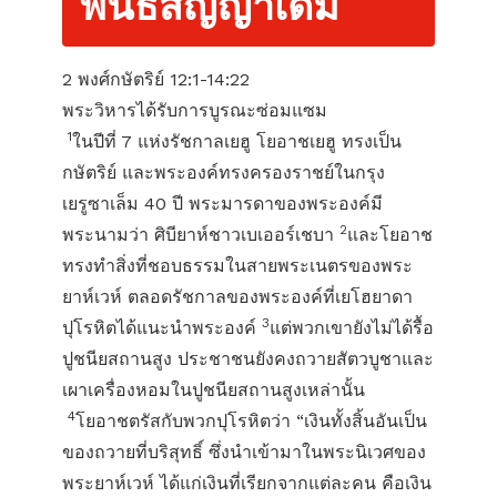
พันธสัญญาเดิม
2 พงศ์กษัตริย์ 12:1-14:22
พระวิหารได้รับการบูรณะซ่อมแซม
1
ในปีที่ 7 แห่งรัชกาลเยฮู โยอาชเยฮู ทรงเป็น
กษัตริย์ และพระองค์ทรงครองราชย์ในกรุง
เยรูซาเล็ม 40 ปี พระมารดาของพระองค์มี
2
พระนามว่า ศิบียาห์ชาวเบเออร์เชบา
และโยอาช
ทรงทำสิ่งที่ชอบธรรมในสายพระเนตรของพระ
ยาห์เวห์ ตลอดรัชกาลของพระองค์ที่เยโฮยาดา
3
ปุโรหิตได้แนะนำพระองค์
แต่พวกเขายังไม่ได้รื้อ
ปูชนียสถานสูง ประชาชนยังคงถวายสัตวบูชาและ
เผาเครื่องหอมในปูชนียสถานสูงเหล่านั้น
4
โยอาชตรัสกับพวกปุโรหิตว่า “เงินทั้งสิ้นอันเป็น
ของถวายที่บริสุทธิ์ ซึ่งนำเข้ามาในพระนิเวศของ
พระยาห์เวห์ ได้แก่เงินที่เรียกจากแต่ละคน คือเงิน