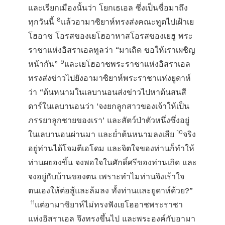
และเรียกเมืองนั้นว่า โยกเธเอล ซึ่งเป็นชื่อมาถึง
8
ทุกวันนี้
แล้วอามาซิยาห์ทรงส่งคณะทูตไปเฝ้าเย
โฮอาช โอรสของเยโฮอาหาสโอรสของเยฮู พระ
ราชาแห่งอิสราเอลทูลว่า “มาเถิด ขอให้เราเผชิญ
9
หน้ากัน”
และเยโฮอาชพระราชาแห่งอิสราเอล
ทรงส่งข่าวไปยังอามาซิยาห์พระราชาแห่งยูดาห์
ว่า “ต้นหนามในเลบานอนส่งข่าวไปหาต้นสนสี
ดาร์ในเลบานอนว่า ‘จงยกลูกสาวของเจ้าให้เป็น
ภรรยาลูกชายของเรา’ และสัตว์ป่าตัวหนึ่งซึ่งอยู่
10
ในเลบานอนผ่านมา และย่ำต้นหนามลงเสีย
จริง
อยู่ท่านได้โจมตีเอโดม และจิตใจของท่านก็ทำให้
ท่านผยองขึ้น จงพอใจในศักดิ์ศรีของท่านเถิด และ
จงอยู่กับบ้านของตน เพราะทำไมท่านจึงเร้าใจ
ตนเองให้ต่อสู้และล้มลง ทั้งท่านและยูดาห์ด้วย?”
11
แต่อามาซิยาห์ไม่ทรงฟังเยโฮอาชพระราชา
แห่งอิสราเอล จึงทรงขึ้นไป และพระองค์กับอามา