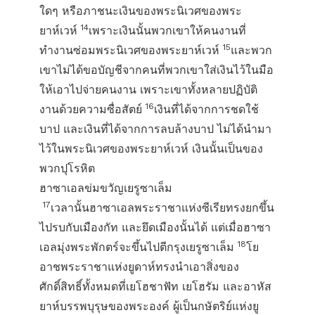
ใดๆ หรือภาชนะเงินของพระนิเวศของพระ
14
ยาห์เวห์
เพราะเงินนั้นพวกเขาให้คนงานที่
15
ทำงานซ่อมพระนิเวศของพระยาห์เวห์
และพวก
เขาไม่ได้ขอบัญชีจากคนที่พวกเขาใส่เงินไว้ในมือ
ให้เอาไปจ่ายคนงาน เพราะเขาทั้งหลายปฏิบัติ
16
งานด้วยความซื่อสัตย์
เงินที่ได้จากการชดใช้
บาป และเงินที่ได้จากการลบล้างบาป ไม่ได้นำมา
ไว้ในพระนิเวศของพระยาห์เวห์ เงินนั้นเป็นของ
พวกปุโรหิต
ฮาซาเอลข่มขวัญเยรูซาเล็ม
17
เวลานั้นฮาซาเอลพระราชาแห่งซีเรียทรงยกขึ้น
ไปรบกับเมืองกัท และยึดเมืองนั้นได้ แต่เมื่อฮาซา
18
เอลมุ่งพระพักตร์จะขึ้นไปตีกรุงเยรูซาเล็ม
โย
อาชพระราชาแห่งยูดาห์ทรงนำเอาสิ่งของ
ศักดิ์สิทธิ์ทั้งหมดที่เยโฮชาฟัท เยโฮรัม และอาหัส
ยาห์บรรพบุรุษของพระองค์ ผู้เป็นกษัตริย์แห่งยู