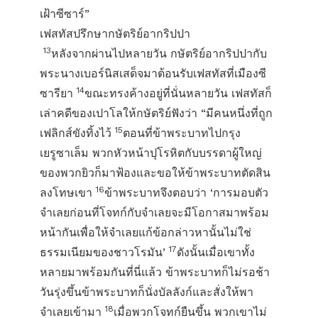
เฝ้าซีซาร์”
เฟสทัสปรึกษากษัตริย์อากริปปา
13
หลังจากผ่านไปหลายวัน กษัตริย์อากริปปากับ
พระนางเบอร์นิสเสด็จมาต้อนรับเฟสทัสที่เมืองซี
14
ซารียา
ขณะทรงค้างอยู่ที่นั่นหลายวัน เฟสทัสก็
เล่าคดีของเปาโลให้กษัตริย์ฟังว่า “มีคนหนึ่งที่ถูก
15
เฟลิกส์ขังทิ้งไว้
ตอนที่ข้าพระบาทไปกรุง
เยรูซาเล็ม พวกหัวหน้าปุโรหิตกับบรรดาผู้ใหญ่
ของพวกยิวก็มาฟ้องและขอให้ข้าพระบาทตัดสิน
16
ลงโทษเขา
ข้าพระบาทจึงตอบว่า ‘การมอบตัว
จำเลยก่อนที่โจทก์กับจำเลยจะมีโอกาสมาพร้อม
หน้ากันเพื่อให้จำเลยแก้ข้อกล่าวหานั้นไม่ใช่
17
ธรรมเนียมของชาวโรมัน’
ดังนั้นเมื่อเขาทั้ง
หลายมาพร้อมกันที่นี่แล้ว ข้าพระบาทก็ไม่รอช้า
วันรุ่งขึ้นข้าพระบาทก็นั่งบัลลังก์และสั่งให้พา
18
จำเลยเข้ามา
เมื่อพวกโจทก์ยืนขึ้น พวกเขาไม่