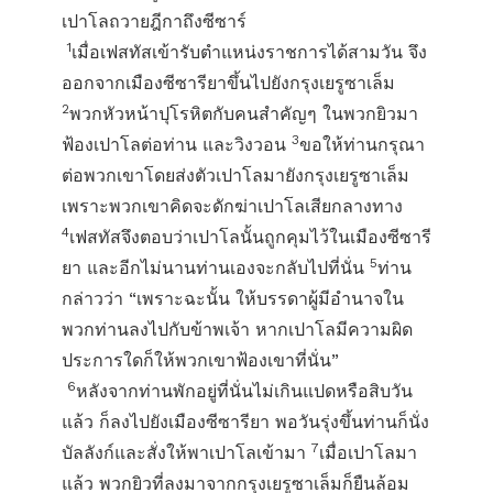
เปาโลถวายฎีกาถึงซีซาร์
1
เมื่อเฟสทัสเข้ารับตำแหน่งราชการได้สามวัน จึง
ออกจากเมืองซีซารียาขึ้นไปยังกรุงเยรูซาเล็ม
2
พวกหัวหน้าปุโรหิตกับคนสำคัญๆ ในพวกยิวมา
3
ฟ้องเปาโลต่อท่าน และวิงวอน
ขอให้ท่านกรุณา
ต่อพวกเขาโดยส่งตัวเปาโลมายังกรุงเยรูซาเล็ม
เพราะพวกเขาคิดจะดักฆ่าเปาโลเสียกลางทาง
4
เฟสทัสจึงตอบว่าเปาโลนั้นถูกคุมไว้ในเมืองซีซารี
5
ยา และอีกไม่นานท่านเองจะกลับไปที่นั่น
ท่าน
กล่าวว่า “เพราะฉะนั้น ให้บรรดาผู้มีอำนาจใน
พวกท่านลงไปกับข้าพเจ้า หากเปาโลมีความผิด
ประการใดก็ให้พวกเขาฟ้องเขาที่นั่น”
6
หลังจากท่านพักอยู่ที่นั่นไม่เกินแปดหรือสิบวัน
แล้ว ก็ลงไปยังเมืองซีซารียา พอวันรุ่งขึ้นท่านก็นั่ง
7
บัลลังก์และสั่งให้พาเปาโลเข้ามา
เมื่อเปาโลมา
แล้ว พวกยิวที่ลงมาจากกรุงเยรูซาเล็มก็ยืนล้อม