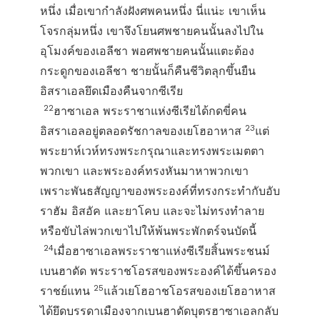
หนึ่ง เมื่อเขากำลังฝังศพคนหนึ่ง นี่แน่ะ เขาเห็น
โจรกลุ่มหนึ่ง เขาจึงโยนศพชายคนนั้นลงไปใน
อุโมงค์ของเอลีชา พอศพชายคนนั้นแตะต้อง
กระดูกของเอลีชา ชายนั้นก็คืนชีวิตลุกขึ้นยืน
อิสราเอลยึดเมืองคืนจากซีเรีย
22
ฮาซาเอล พระราชาแห่งซีเรียได้กดขี่คน
23
อิสราเอลอยู่ตลอดรัชกาลของเยโฮอาหาส
แต่
พระยาห์เวห์ทรงพระกรุณาและทรงพระเมตตา
พวกเขา และพระองค์ทรงหันมาหาพวกเขา
เพราะพันธสัญญาของพระองค์ที่ทรงกระทำกับอับ
ราฮัม อิสอัค และยาโคบ และจะไม่ทรงทำลาย
หรือขับไล่พวกเขาไปให้พ้นพระพักตร์จนบัดนี้
24
เมื่อฮาซาเอลพระราชาแห่งซีเรียสิ้นพระชนม์
เบนฮาดัด พระราชโอรสของพระองค์ได้ขึ้นครอง
25
ราชย์แทน
แล้วเยโฮอาชโอรสของเยโฮอาหาส
ได้ยึดบรรดาเมืองจากเบนฮาดัดบุตรฮาซาเอลกลับ