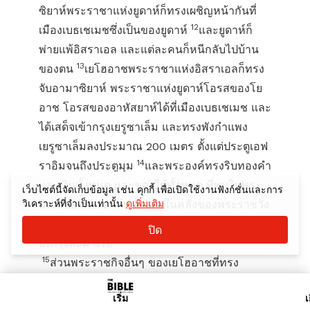
ซิยาห์พระราชาแห่งยูดาห์ก็ทรงเผชิญหน้ากันที่
12
เมืองเบธเชเมชซึ่งเป็นของยูดาห์
และยูดาห์ก็
พ่ายแพ้อิสราเอล และแต่ละคนก็หนีกลับไปบ้าน
13
ของตน
เยโฮอาชพระราชาแห่งอิสราเอลก็ทรง
จับอามาซิยาห์ พระราชาแห่งยูดาห์โอรสของโย
อาช โอรสของอาหัสยาห์ได้ที่เมืองเบธเชเมช และ
ได้เสด็จเข้ากรุงเยรูซาเล็ม และทรงพังกำแพง
เยรูซาเล็มลงประมาณ 200 เมตร ตั้งแต่ประตูเอฟ
14
ราอิมจนถึงประตูมุม
และพระองค์ทรงริบทองคำ
และเงินทั้งหมด และของใช้ทั้งหมด ที่พบในพระ
เว็บไซต์นี้จัดเก็บข้อมูล เช่น คุกกี้ เพื่อเปิดใช้งานฟังก์ชั่นและการ
วิเคราะห์ที่จำเป็นเท่านั้น
ดูเพิ่มเติม
นิเวศของพระยาห์เวห์ และในคลังของพระราชวัง
พร้อมจับตัวประกันด้วย และพระองค์เสด็จกลับไป
ปิด
ยังกรุงสะมาเรีย
15
ส่วนพระราชกิจอื่นๆ ของเยโฮอาชที่ทรง
กระทำ ทั้งพระราชอำนาจของพระองค์ และการ
เริ่ม
เ
สู้รบกับอามาซิยาห์ พระราชาแห่งยูดาห์นั้น ได้