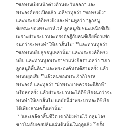
“ขอทรงเปิดหน้าต่างด้านตะวันออก” และ
พระองค์ทรงเปิดแล้ว เอลีชาทูลว่า “ขอทรงยิง”
และพระองค์ก็ทรงยิงและท่านทูลว่า “ลูกธนู
ชัยชนะของพระยาห์เวห์ ลูกธนูชัยชนะเหนือซีเรีย
เพราะฝ่าพระบาทจะทรงต่อสู้กับคนซีเรียที่อาเฟก
18
จนกว่าจะทรงทำให้เขาสิ้นไป”
และท่านทูลว่า
“ขอทรงหยิบลูกธนูเหล่านั้น” และพระองค์ก็ทรง
หยิบ และท่านทูลพระราชาแห่งอิสราเอลว่า “เอา
ลูกธนูตีพื้นดิน” และพระองค์ทรงตีสามครั้ง แล้ว
19
ทรงหยุดเสีย
แล้วคนของพระเจ้าก็โกรธ
พระองค์ และทูลว่า “ฝ่าพระบาทควรจะตีสักห้า
หรือหกครั้ง แล้วฝ่าพระบาทจะได้ตีซีเรียจนกว่าจะ
ทรงทำให้เขาสิ้นไป แต่บัดนี้ฝ่าพระบาทจะตีซีเรีย
ได้เพียงสามครั้งเท่านั้น”
20
และเอลีชาสิ้นชีวิต เขาก็ฝังท่านไว้ กลุ่มโจร
21
ชาวโมอับเคยปล้นแผ่นดินนั้นในฤดูแล้ง
ครั้ง