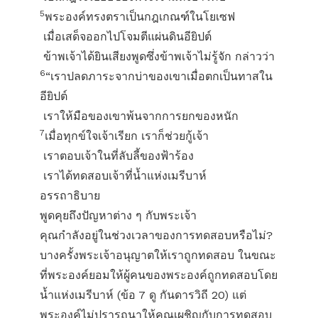
5
พระองค์ทรงตราเป็นกฎเกณฑ์ในโยเซฟ
เมื่อเสด็จออกไปโจมตีแผ่นดินอียิปต์
ข้าพเจ้าได้ยินเสียงพูดซึ่งข้าพเจ้าไม่รู้จัก กล่าวว่า
6
“เราปลดภาระจากบ่าของเขาเมื่อตกเป็นทาสใน
อียิปต์
เราให้มือของเขาพ้นจากการยกของหนัก
7
เมื่อทุกข์ใจเจ้าเรียก เราก็ช่วยกู้เจ้า
เราตอบเจ้าในที่ลับลี้ของฟ้าร้อง
เราได้ทดสอบเจ้าที่น้ำแห่งเมรีบาห์
อรรถาธิบาย
พูดคุยถึงปัญหาต่าง ๆ กับพระเจ้า
คุณกำลังอยู่ในช่วงเวลาของการทดสอบหรือไม่?
บางครั้งพระเจ้าอนุญาตให้เราถูกทดสอบ ในขณะ
ที่พระองค์ยอมให้ผู้คนของพระองค์ถูกทดสอบโดย
น้ำแห่งเมรีบาห์ (ข้อ 7 ดู กันดารวิถี 20) แต่
พระองค์ไม่ปรารถนาให้คุณเผชิญกับการทดสอบ