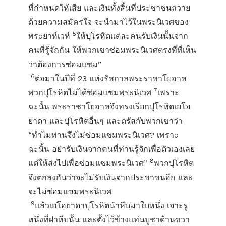
ที่กำหนดให้เสีย และเงินทั้งสิ้นที่ประชาชนถวาย
ด้วยความสมัครใจ จะนำมาไว้ในพระนิเวศของ
5
พระยาห์เวห์
ให้ปุโรหิตแต่ละคนรับเงินนั้นจาก
คนที่รู้จักกัน ให้พวกเขาซ่อมพระนิเวศตรงที่ที่เห็น
ว่าต้องการซ่อมแซม”
6
ต่อมาในปีที่ 23 แห่งรัชกาลพระราชาโยอาช
7
พวกปุโรหิตไม่ได้ซ่อมแซมพระนิเวศ
เพราะ
ฉะนั้น พระราชาโยอาชจึงทรงเรียกปุโรหิตเยโฮ
ยาดา และปุโรหิตอื่นๆ และตรัสกับพวกเขาว่า
“ทำไมท่านจึงไม่ซ่อมแซมพระนิเวศ? เพราะ
ฉะนั้น อย่ารับเงินจากคนที่ท่านรู้จักเพื่อตัวเองเลย
8
แต่ให้ส่งไปเพื่อซ่อมแซมพระนิเวศ”
พวกปุโรหิต
จึงตกลงกันว่าจะไม่รับเงินจากประชาชนอีก และ
จะไม่ซ่อมแซมพระนิเวศ
9
แล้วเยโฮยาดาปุโรหิตนำหีบมาใบหนึ่ง เจาะรู
หนึ่งที่ฝาหีบนั้น และตั้งไว้ข้างแท่นบูชาด้านขวา