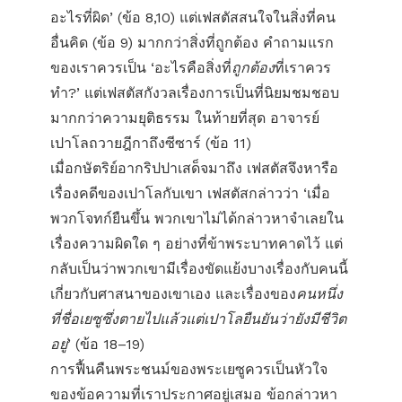
อะไรที่ผิด’ (ข้อ 8,10) แต่เฟสตัสสนใจในสิ่งที่คน
อื่นคิด (ข้อ 9) มากกว่าสิ่งที่ถูกต้อง คำถามแรก
ของเราควรเป็น ‘อะไรคือสิ่งที่
ถูกต้อง
ที่เราควร
ทำ?’ แต่เฟสตัสกังวลเรื่องการเป็นที่นิยมชมชอบ
มากกว่าความยุติธรรม ในท้ายที่สุด อาจารย์
เปาโลถวายฎีกาถึงซีซาร์ (ข้อ 11)
เมื่อกษัตริย์อากริปปาเสด็จมาถึง เฟสตัสจึงหารือ
เรื่องคดีของเปาโลกับเขา เฟสตัสกล่าวว่า ‘เมื่อ
พวกโจทก์ยืนขึ้น พวกเขาไม่ได้กล่าวหาจำเลยใน
เรื่องความผิดใด ๆ อย่างที่ข้าพระบาทคาดไว้ แต่
กลับเป็นว่าพวกเขามีเรื่องขัดแย้งบางเรื่องกับคนนี้
เกี่ยวกับศาสนาของเขาเอง และเรื่องของ
คนหนึ่ง
ที่ชื่อเยซูซึ่งตายไปแล้วแต่เปาโลยืนยันว่ายังมีชีวิต
อยู่
’ (ข้อ 18–19)
การฟื้นคืนพระชนม์ของพระเยซูควรเป็นหัวใจ
ของข้อความที่เราประกาศอยู่เสมอ ข้อกล่าวหา