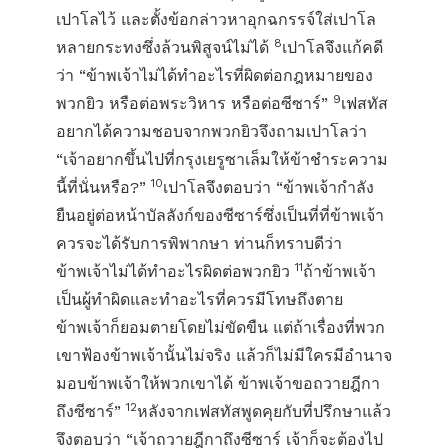
เปาโลไว้ และตั้งข้อกล่าวหาอุกฉกรรจ์ใส่เปาโล
8
หลายกระทงซึ่งล้วนพิสูจน์ไม่ได้
เปาโลจึงแก้คดี
ว่า “ข้าพเจ้าไม่ได้ทำอะไรที่ผิดต่อกฎหมายของ
9
พวกยิว หรือต่อพระวิหาร หรือต่อซีซาร์”
เฟสทัส
อยากได้ความชอบจากพวกยิวจึงถามเปาโลว่า
“เจ้าอยากขึ้นไปที่กรุงเยรูซาเล็มให้ข้าชำระความ
10
นี้ที่นั่นหรือ?”
เปาโลจึงตอบว่า “ข้าพเจ้ากำลัง
ยืนอยู่ต่อหน้าบัลลังก์ของซีซาร์ซึ่งเป็นที่ที่ข้าพเจ้า
ควรจะได้รับการพิพากษา ท่านก็ทราบดีว่า
11
ข้าพเจ้าไม่ได้ทำอะไรผิดต่อพวกยิว
ถ้าข้าพเจ้า
เป็นผู้ทำผิดและทำอะไรที่ควรมีโทษถึงตาย
ข้าพเจ้าก็ยอมตายโดยไม่ขัดขืน แต่ถ้าเรื่องที่พวก
เขาฟ้องข้าพเจ้านั้นไม่จริง แล้วก็ไม่มีใครมีอำนาจ
มอบข้าพเจ้าให้พวกเขาได้ ข้าพเจ้าขอถวายฎีกา
12
ถึงซีซาร์”
หลังจากเฟสทัสพูดคุยกับที่ปรึกษาแล้ว
จึงตอบว่า “เจ้าถวายฎีกาถึงซีซาร์ เจ้าก็จะต้องไป