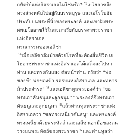
13
กษัตริย์แห่งอิสราเอลไม่ใช่หรือ?
เยโฮอาชจึง
ทรงล่วงหลับไปอยู่กับบรรพบุรุษ และเยโรโบอัม
ประทับบนพระที่นั่งของพระองค์ และเขาฝังพระ
ศพเยโฮอาชไว้ในสะมาเรียกับบรรดาพระราชา
แห่งอิสราเอล
มรณกรรมของเอลีชา
14
เมื่อเอลีชาล้มป่วยด้วยโรคที่จะต้องสิ้นชีวิต เย
โฮอาชพระราชาแห่งอิสราเอลได้เสด็จลงไปหา
ท่าน และทรงกันแสง ต่อหน้าท่าน ตรัสว่า “พ่อ
ของข้า พ่อของข้า รถรบแห่งอิสราเอล และทหาร
15
ม้าประจำรถ”
และเอลีชาทูลพระองค์ว่า “ขอ
ทรงเอาคันธนูและลูกธนูมา” พระองค์จึงทรงเอา
16
คันธนูและลูกธนูมา
แล้วท่านทูลพระราชาแห่ง
อิสราเอลว่า “ขอทรงเหนี่ยวคันธนู” และพระองค์
ทรงเหนี่ยวด้วยพระหัตถ์ และเอลีชาเอามือของตน
17
วางบนพระหัตถ์ของพระราชา
และท่านทูลว่า