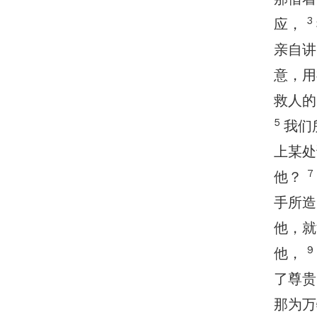
3
应，
亲自
意，用
救人的
5
我们
上某处
7
他？
手所
他，就
9
他，
了尊贵
那为万