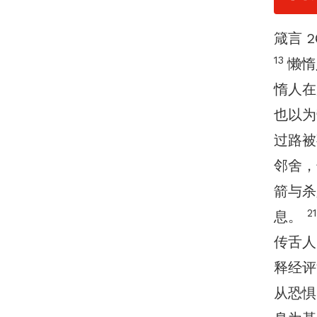
箴言 26
13
懒惰
惰人
也以
过路被
邻舍，
箭与
2
息。
传舌人
释经评
从恐惧