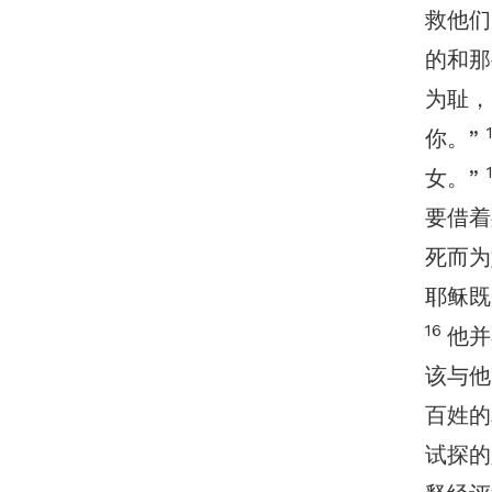
救他们
的和那
为耻
你。”
女。”
要借
死而为
耶稣既
16
他并
该与他
百姓
试探的