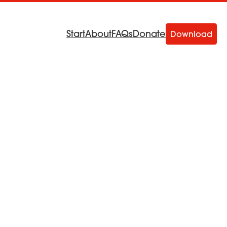
Start
About
FAQs
Donate
Download