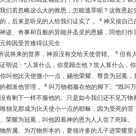
我们若忽略这么大的救恩，怎能逃罪呢？这救恩起
4
讲的，后来是听见的人给我们证实了，
神又按自己
神迹、奇事和百般的异能并圣灵的恩赐，同他们作
元帅因受苦难得以完全
6
所说将来的世界，神原没有交给天使管辖。
但有
证明说：“人算什么，你竟顾念他？世人算什么，
你叫他比天使微小一点，赐他荣耀、尊贵为冠冕，
8
造的都派他管理，
叫万物都服在他的脚下。”既叫
没有剩下一样不服他的。只是如今我们还不见万物
唯独见那成为比天使小一点的耶稣，因为受死的苦
、荣耀为冠冕，叫他因着神的恩为人人尝了死味。
物所属、为万物所本的，要领许多的儿子进荣耀里