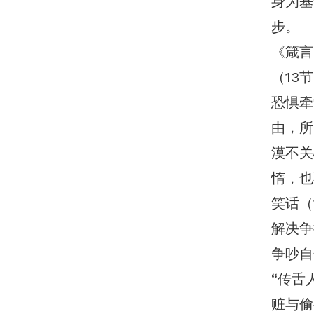
身为基
步。
《箴言
（13
恐惧牵
由，所
漠不关
惰，也
笑话（
解决争
争吵自
“传舌
赃与偷