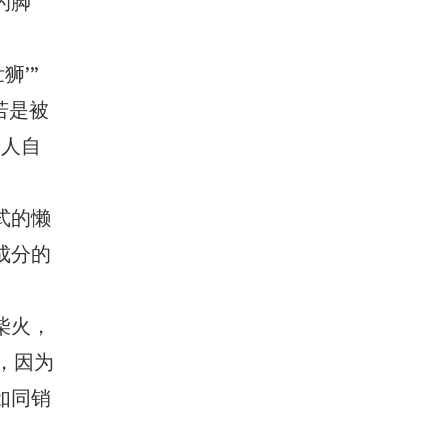
的脚
狮’”
若是被
给人自
式的懒
成分的
柴火，
，因为
如同销