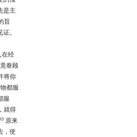
先是主
的旨
见证。
人在经
你竟眷顾
并将你
万物都服
都服
，就得
10
原来
去，使