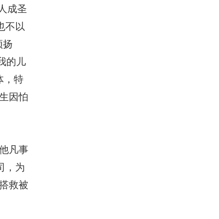
人成圣
也不以
颂扬
我的儿
体，特
生因怕
他凡事
司，为
搭救被