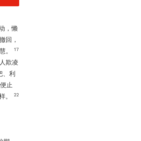
动，懒
撤回，
17
智慧。
人欺凌
把、利
便止
22
一样。