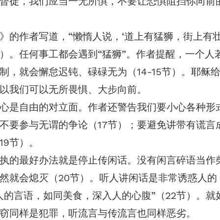
督徒，我们应当一无所惧，不要让恐惧阻挡你向前
》的作者写道，“懒惰人说，‘道上有猛狮，街上有壮
节）。任何事工都会遇到“猛狮”。作者提醒，一个人
制，就会懈怠迟钝、碌碌无为（14-15节）。耶稣
以我们可以无所畏惧、大步向前。
心是自由的对立面。作者还警告我们要小心各种形
不要参与无谓的争论（17节）；要避免讲带有谎言
19节）。
执的最好办法就是停止传闲话。没有闲言碎语当作
然就会熄灭（20节）。听人讲闲话是非常诱惑人的
人的言语，如同美食，深入人的心腹”（22节）。就
窃同样是犯罪，听流言与传流言也同样恶劣。