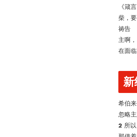
《箴言
柴，要
祷告
主啊，
在面临
新
希伯来
忽略主
2
所以
那借着