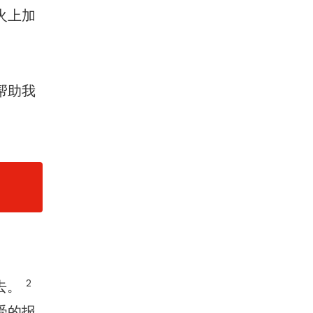
火上加
帮助我
2
去。
受的报