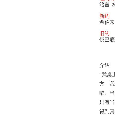
箴言 26
新约
希伯来
旧约
俄巴底
介绍
“我桌
方。我
唱。当
只有当
得到真