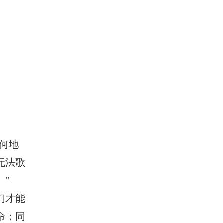
任何地
无法歌
。”
们才能
命；同