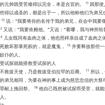
11
的元帅因受苦难得以完全，本是合宜的。
因那使
些得以成圣的，都是出于一，所以他称他们为弟兄
12
，
说：“我要将你的名传于我的弟兄，在会中我要
13
又说：“我要依赖他。”又说：“看哪，我与神所给
14
儿女既同有血肉之体，他也照样亲自成了血肉之
15
着死败坏那掌死权的，就是魔鬼，
并要释放那些一
奴仆的人。
受试探就能搭救受试探的人
17
不救拔天使，乃是救拔亚伯拉罕的后裔。
所以，
的弟兄相同，为要在神的事上成为慈悲忠信的大祭
18
的罪献上挽回祭。
他自己既然被试探而受苦，就能
人。