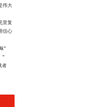
是伟大
死里复
用信心
稣”
。”
就者