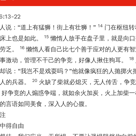
:13-22
14
人说：“道上有猛狮！街上有壮狮！”
门在枢纽转
15
在床上也是如此。
懒惰人放手在盘子里，就是向口
16
为劳乏。
懒惰人看自己比七个善于应对的人更有
18
事激动，管理不干己的争竞，好像人揪住狗耳。
却说：“我岂不是戏耍吗？”他就像疯狂的人抛掷火
20
杀人的兵器。
火缺了柴就必熄灭，无人传舌，争竞
1
好争竞的人煽惑争端，就如余火加炭，火上加柴
的言语如同美食，深入人的心腹。
注
中得自由