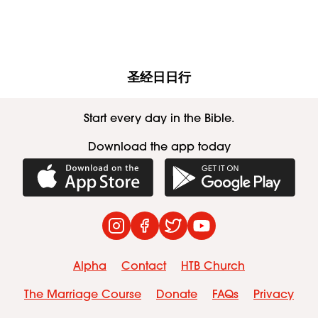
圣经日日行
Start every day in the Bible.
Download the app today
Download on the App Store
Get it on Googl
Instagram
Facebook
Twitter
YouTube
Alpha
Contact
HTB Church
The Marriage Course
Donate
FAQs
Privacy